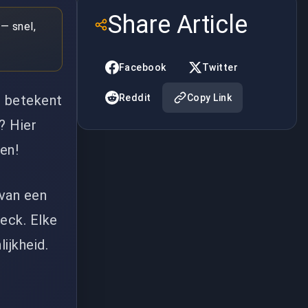
Share Article
— snel,
Facebook
Twitter
it betekent
Reddit
Copy Link
? Hier
en!
 van een
deck. Elke
ijkheid.