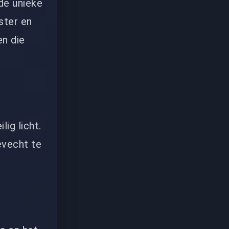
de unieke
ster en
en die
ig licht.
evecht te