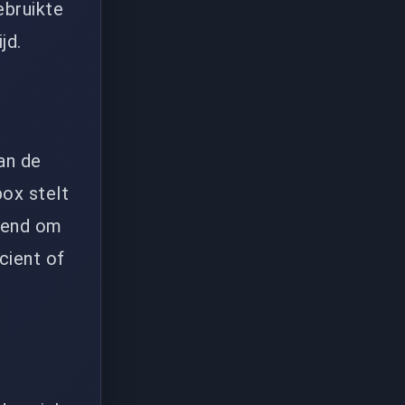
ebruikte
jd.
an de
ox stelt
ekend om
cient of