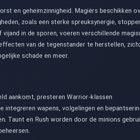
vorst en geheimzinnigheid. Magiërs beschikken o
gheden, zoals een sterke spreuksynergie, stoppe
f vijand in de sporen, voeren verschillende magi
ffecten van de tegenstander te herstellen, zich
gelijke schade en meer.
eld aankomt, presteren Warrior-klassen
e integreren wapens, volgelingen en bepantseri
gen. Taunt en Rush worden door de minions gebru
beheersen.