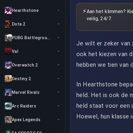
⚡
Hearthstone
Aan het klimmen? Ki
veilig, 24/7.
Dota 2
PUBG Battlegrounds
Je wilt er zeker van 
Val
ook het kiezen van d
hebben we tien van 
Overwatch 2
Destiny 2
In Hearthstone bepaa
Marvel Rivals
held. Het is ook de m
held staat voor een u
Arc Raiders
Hoewel, hun klasse i
Apex Legends