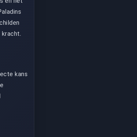
s en het
Paladins
childen
 kracht.
fecte kans
de
l