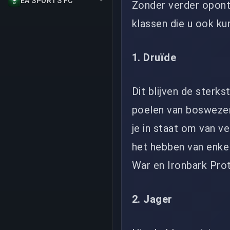
EA SPORTS FC
Zonder verder oponth
klassen die u ook ku
1. Druïde
Dit blijven de sterk
poelen van boswezen
je in staat om van v
het hebben van enke
War en Ironbark Pro
2. Jager