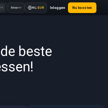
Meer
NL
|
EUR
Inloggen
Nu boosten
l K
2022
de beste
essen!