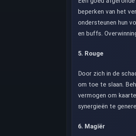
Een goed afgeronde H
beperken van het ver
ondersteunen hun vol
en buffs. Overwinnin
5. Rouge
Door zich in de sch
om toe te slaan. Be
vermogen om kaarten
synergieën te genere
6. Magiër