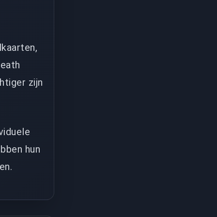
lkaarten,
Death
tiger zijn
viduele
ebben hun
en.