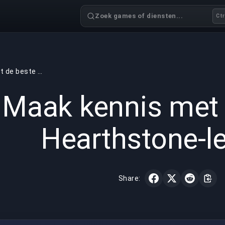
Zoek games of diensten...
Ctr
Maak kennis met de beste Hearthstone-lessen!
GAMING
3 min read
12 mrt 
Maak kennis met 
Hearthstone-l
Share: