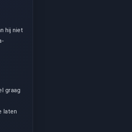
 hij niet
a-
el graag
 laten