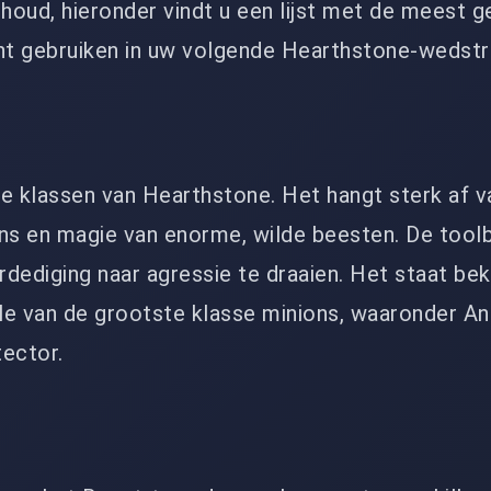
oud, hieronder vindt u een lijst met de meest g
nt gebruiken in uw volgende Hearthstone-wedstri
ste klassen van Hearthstone. Het hangt sterk af v
s en magie van enorme, wilde beesten. De toolb
erdediging naar agressie te draaien. Het staat b
le van de grootste klasse minions, waaronder An
tector.