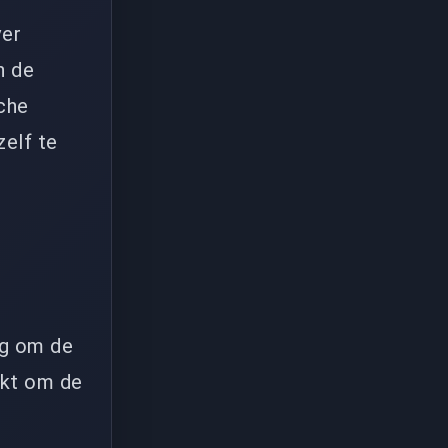
ver
n de
sche
zelf te
ng om de
ikt om de