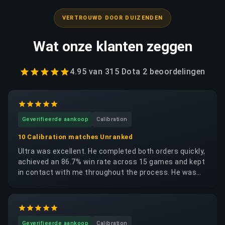
VERTROUWD DOOR DUIZENDEN
Wat onze klanten zeggen
4.95
van
315 Dota 2
beoordelingen
Geverifieerde aankoop
Calibration
10 Calibration matches Unranked
Ultra was excellent. He completed both orders quickly,
achieved an 86.7% win rate across 15 games and kept
in contact with me throughout the process. He was
trustworthy, reliable and respectful of my account. I
would happily request the same booster again.
Geverifieerde aankoop
Calibration