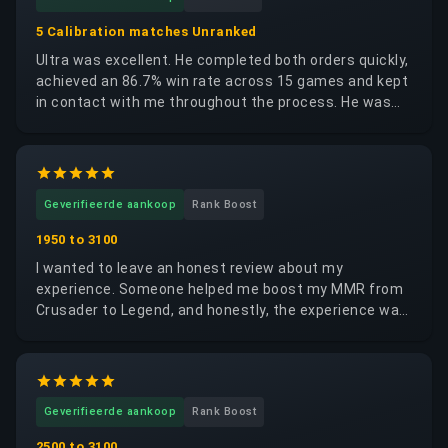
5 Calibration matches Unranked
Ultra was excellent. He completed both orders quickly,
achieved an 86.7% win rate across 15 games and kept
in contact with me throughout the process. He was
trustworthy, reliable and respectful of my account. I
would happily request the same booster again.
Geverifieerde aankoop
Rank Boost
1950 to 3100
I wanted to leave an honest review about my
experience. Someone helped me boost my MMR from
Crusader to Legend, and honestly, the experience was
very positive on a human level. I truly thought that
increasing my win rate would finally give me more
enjoyable, balanced, and fun matches. In the end, this
experience mainly helped me understand something
Geverifieerde aankoop
Rank Boost
important. The person who helped me was very
patient, attentive, and extremely effective. I learned
2500 to 3100