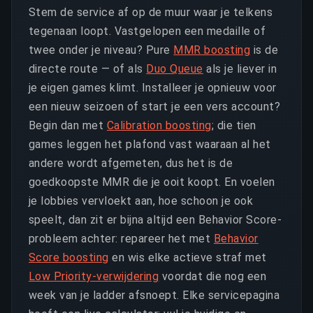
Stem de service af op de muur waar je telkens
tegenaan loopt. Vastgelopen een medaille of
twee onder je niveau? Pure
MMR boosting
is de
directe route — of als
Duo Queue
als je liever in
je eigen games klimt. Installeer je opnieuw voor
een nieuw seizoen of start je een vers account?
Begin dan met
Calibration boosting
; die tien
games leggen het plafond vast waaraan al het
andere wordt afgemeten, dus het is de
goedkoopste MMR die je ooit koopt. En voelen
je lobbies vervloekt aan, hoe schoon je ook
speelt, dan zit er bijna altijd een Behavior Score-
probleem achter: repareer het met
Behavior
Score boosting
en wis elke actieve straf met
Low Priority-verwijdering
voordat die nog een
week van je ladder afsnoept. Elke servicepagina