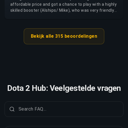
cannot provide the service while keeping the payment.
affordable price and got a chance to play with a highly
The service was fast, professional, and efficient. I
skilled booster (Alships/ Mike), who was very friendly
especially recommend Thinkzxc serious, skilled, and
and communicative. I reached my desired MMR in a
dependable.
short time period. I will highly recommend this service.
Bekijk alle 315 beoordelingen
Dota 2 Hub: Veelgestelde vragen