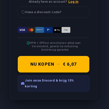
Already have an account?
Log in
Have a discount code?
oegewezen booster zal spelen terwijl hij jouw account boost
et hoge prioriteit zal behandeld worden, dus resulteert in e
VPN + Offline verschijnen altijd aan
Versleuteld, gewist na voltooiing
Geld-terug-garantie
recorden/live streamen, afhankelijk van jouw vereisten.
NU KOPEN
—
€ 6,07
Join onze Discord & krijg 15%
korting