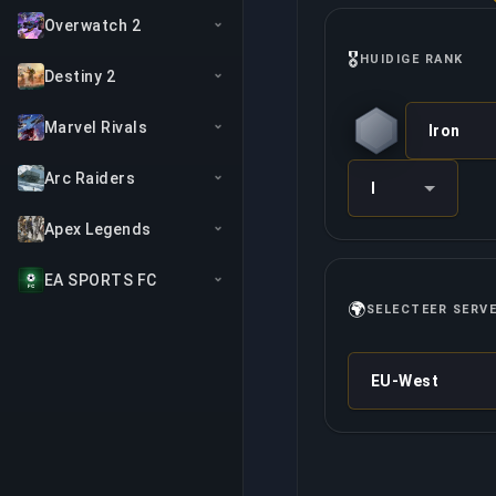
Overwatch 2
🎖️
HUIDIGE RANK
Destiny 2
Marvel Rivals
Iron
Arc Raiders
I
Apex Legends
EA SPORTS FC
🌍
SELECTEER SERV
EU-West