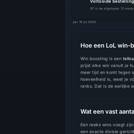
Voltooide bestellin
97 in de afgelopen 12 maa
per 18 jul 2026
Hoe een LoL win-be
Win boosting is een
telb
prijst elke win vanuit je
meer tijd en komt tegen 
hoeveelheid is, weet je v
ranks. Dat is de eerlijke
Wat een vast aanta
Een reeks wins voegt zij
een exacte divisie gerich