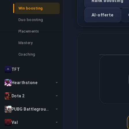
Rank boosting
Win boosting
AI-offerte
Duo boosting
Placements
Mastery
Coaching
TFT
Hearthstone
Dota 2
PUBG Battlegrounds
Val