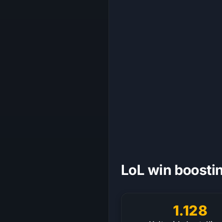
LoL win boosti
1.128