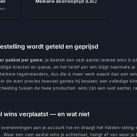
gen
Mediane doorlooptijd (LoL)
nden
stelling wordt geteld en geprijsd
aar pakket per game
: je bestelt een vast aantal ranked wins in 
 huidige bracket en queue, en het tarief per win stijgt naarmate 
sterkere tegenstanders, dus die is meer werk waard dan een win
óór de start precies hoeveel games hij beslaat; een volledige k
 scheiding tussen de twee producten: wins zijn een vast aantal, 
l wins verplaatst — en wat niet
n overwinningen aan je account toe en draagt het hidden-rating-
t. Waar een vast aantal wins je achterlaat, hangt af van waar je 