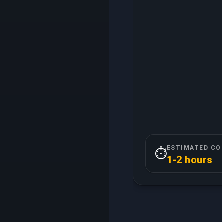
ESTIMATED CO
⏱️
1-2 hours