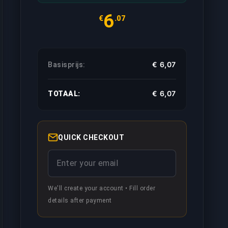
6
€
.07
€ 6,07
Basisprijs:
€ 6,07
TOTAAL:
QUICK CHECKOUT
 vanaf een ander account, zo kan je op jouw eigen account 
We'll create your account • Fill order
details after payment
 offline staat in de chat, zo kunnen jouw vrienden niet zie