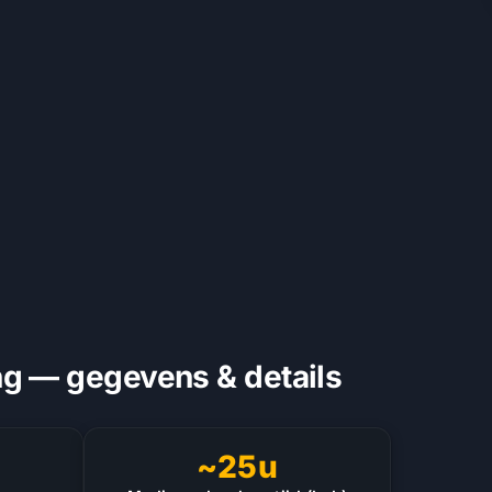
ng — gegevens & details
~25u