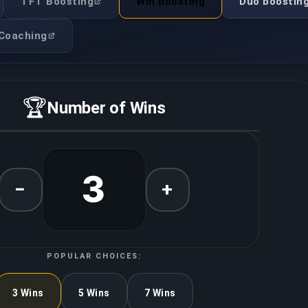
TFT Boosting
Win boosting
Duo boostin
Coaching
🏆
Number of Wins
3
−
+
POPULAR CHOICES:
3 Wins
5 Wins
7 Wins