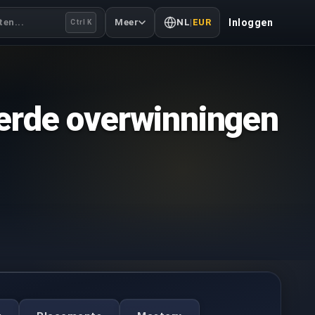
en...
Meer
NL
|
EUR
Inloggen
Ctrl K
erde overwinningen