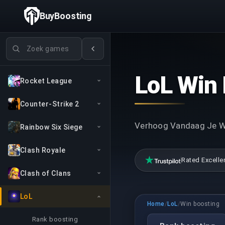
BuyBoosting
Games zoeken
LoL Win 
Rocket League
Counter-Strike 2
Verhoog Vandaag Je Wi
Rainbow Six Siege
Clash Royale
Rated Excelle
Clash of Clans
LoL
Home
/
LoL
/
Win boosting
Rank boosting