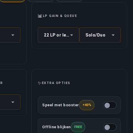
📊
LP GAIN & QUEUE
22 LP or less
Solo/Duo
✨
ER
EXTRA OPTIES
Speel met booster
+40%
De aangewezen booster zal met jou spelen
Offline blijken
FREE
Deze optie zorgt ervoor dat jouw account