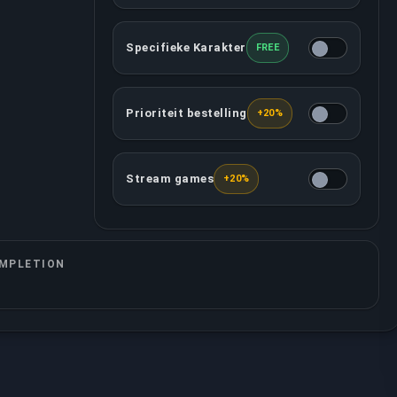
Specifieke Karakter
FREE
Jij mag beslissen welke karakters jouw t
Prioriteit bestelling
+20%
Deze optie voorziet dat jouw bestelling m
Stream games
+20%
Jouw toegewezen booster zal alle games 
MPLETION