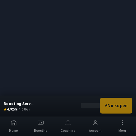
Boosting Service
⚡
Nu kopen
Kies je boostopties om de pr
4,92/5
(4.686)
Home
Boosting
Coaching
Account
Meer