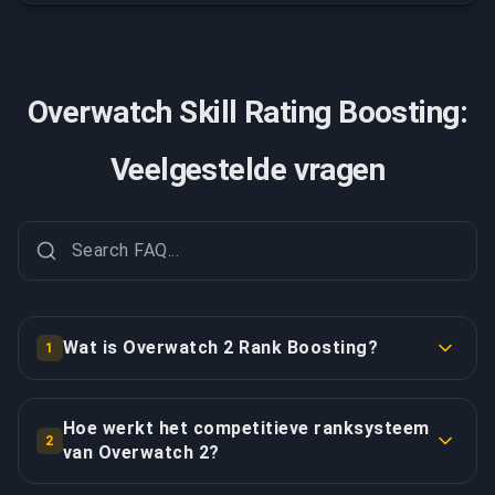
Overwatch Skill Rating Boosting:
Veelgestelde vragen
Wat is Overwatch 2 Rank Boosting?
1
Overwatch 2 Rank Boosting (vaak nog skill rating of
SR boosting genoemd) helpt je een hogere
Hoe werkt het competitieve ranksysteem
2
competitieve rank te bereiken via expert gameplay op
van Overwatch 2?
jouw account. Onze professionele boosters blinken