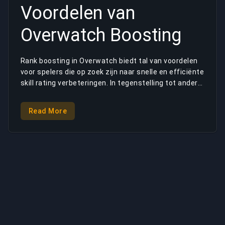
Voordelen van
Overwatch Boosting
Rank boosting in Overwatch biedt tal van voordelen
voor spelers die op zoek zijn naar snelle en efficiënte
skill rating verbeteringen. In tegenstelling tot andere
spellen, toont het skill rating systeem van
Overwatch je piek rating gedurende het seizoen,
Read More
zelfs als je huidige skill rating daalt. Dit maakt
Overwatch boosting bijzonder aantrekkelijk voor
spelers die elke competitieve seizoen hogere skill
ratings willen tonen. Verschillende OW boost
methoden kunnen je helpen je doel skill rating snel en
efficiënt te bereiken. Met de service opties van
BuyBoosting kun je gemakkelijk de perfecte boost
vergelijken en selecteren die perfect aansluit bij
jouw specifieke behoeften en resultaten garandeert.