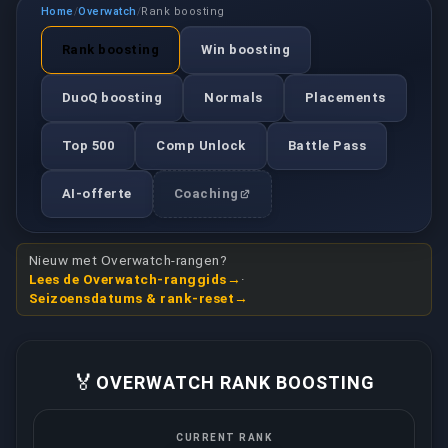
Home
Overwatch
Rank boosting
/
/
Rank boosting
Win boosting
DuoQ boosting
Normals
Placements
Top 500
Comp Unlock
Battle Pass
AI-offerte
Coaching
Nieuw met Overwatch-rangen?
Lees de Overwatch-ranggids
·
Seizoensdatums & rank-reset
🏅
OVERWATCH RANK BOOSTING
CURRENT RANK