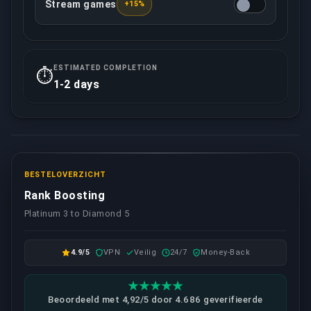
Stream games
+15%
Jouw toegewezen booster zal alle games recorden/l
ESTIMATED COMPLETION
⏱️
1-2 days
BESTELOVERZICHT
Rank Boosting
Platinum 3 to Diamond 5
4.9/5
VPN
Veilig
24/7
Money-Back
Beoordeeld met 4,92/5 door 4.686 geverifieerde