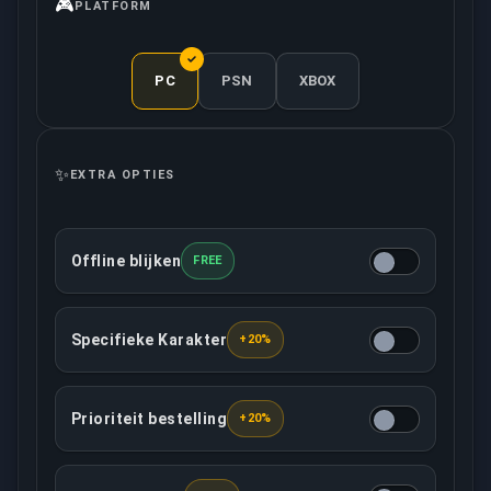
🎮
PLATFORM
PC
PSN
XBOX
✨
EXTRA OPTIES
Offline blijken
FREE
Deze optie zorgt ervoor dat jouw account offline s
Specifieke Karakter
+20%
Jij mag beslissen welke karakters jouw toegewezen 
Prioriteit bestelling
+20%
Deze optie voorziet dat jouw bestelling met hoge pr