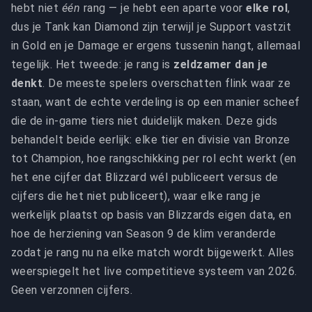
hebt niet
één
rang — je hebt een aparte voor
elke rol
,
dus je Tank kan Diamond zijn terwijl je Support vastzit
in Gold en je Damage er ergens tussenin hangt, allemaal
tegelijk. Het tweede: je rang is
zeldzamer dan je
denkt
. De meeste spelers overschatten flink waar ze
staan, want de echte verdeling is op een manier scheef
die de in-game tiers niet duidelijk maken. Deze gids
behandelt beide eerlijk: elke tier en divisie van Bronze
tot Champion, hoe rangschikking per rol echt werkt (en
het ene cijfer dat Blizzard wél publiceert versus de
cijfers die het niet publiceert), waar elke rang je
werkelijk plaatst op basis van Blizzards eigen data, en
hoe de herziening van Season 9 de klim veranderde
zodat je rang nu na elke match wordt bijgewerkt. Alles
weerspiegelt het live competitieve systeem van 2026.
Geen verzonnen cijfers.