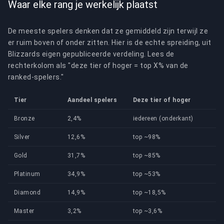
Waar elke rang je werkelijk plaatst
De meeste spelers denken dat ze gemiddeld zijn terwijl ze
er ruim boven of onder zitten. Hier is de echte spreiding, uit
Blizzards eigen gepubliceerde verdeling. Lees de
rechterkolom als "deze tier of hoger = top X% van de
ranked-spelers."
Tier
Aandeel spelers
Deze tier of hoger
Bronze
2,4%
iedereen (onderkant)
Silver
12,6%
top ~98%
Gold
31,7%
top ~85%
Platinum
34,9%
top ~53%
Diamond
14,9%
top ~18,5%
Master
3,2%
top ~3,6%