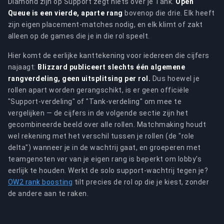
Diamond zijn op Support zegt niets over je Tank.
Open
Queue is een vierde, aparte rang
bovenop die drie. Elk heeft
zijn eigen placement-matches nodig, en elk klimt of zakt
alleen op de games die je in die rol speelt.
Hier komt de eerlijke kanttekening voor iedereen die cijfers
najaagt:
Blizzard publiceert slechts één algemene
rangverdeling, geen uitsplitsing per rol.
Dus hoewel je
rollen apart worden gerangschikt, is er geen officiële
"Support-verdeling" of "Tank-verdeling" om mee te
vergelijken — de cijfers in de volgende sectie zijn het
gecombineerde beeld over alle rollen. Matchmaking houdt
wel rekening met het verschil tussen je rollen (de "role
delta") wanneer je in de wachtrij gaat, en groeperen met
teamgenoten ver van je eigen rang is beperkt om lobby's
eerlijk te houden. Werkt de solo support-wachtrij tegen je?
OW2 rank boosting
tilt precies de rol op die je kiest, zonder
de andere aan te raken.