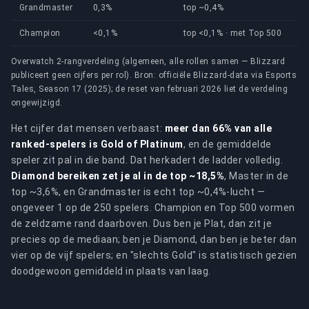
Grandmaster
0,3%
top ~0,4%
Champion
<0,1%
top <0,1% · met Top 500
Overwatch 2-rangverdeling (algemeen, alle rollen samen — Blizzard
publiceert geen cijfers per rol). Bron: officiële Blizzard-data via Esports
Tales, Season 17 (2025); de reset van februari 2026 liet de verdeling
ongewijzigd.
Het cijfer dat mensen verbaast:
meer dan 66% van alle
ranked-spelers is Gold of Platinum
, en de gemiddelde
speler zit pal in die band. Dat herkadert de ladder volledig.
Diamond bereiken zet je al in de top ~18,5%
, Master in de
top ~3,6%, en Grandmaster is echt top ~0,4%-lucht —
ongeveer 1 op de 250 spelers. Champion en Top 500 vormen
de zeldzame rand daarboven. Dus ben je Plat, dan zit je
precies op de mediaan; ben je Diamond, dan ben je beter dan
vier op de vijf spelers; en "slechts Gold" is statistisch gezien
doodgewoon gemiddeld in plaats van laag.