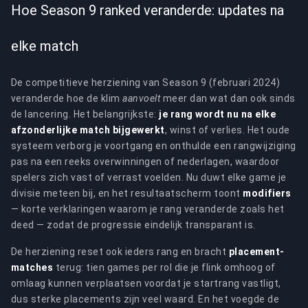
Hoe Season 9 ranked veranderde: updates na
elke match
De competitieve herziening van Season 9 (februari 2024)
veranderde hoe de klim
aanvoelt
meer dan wat dan ook sinds
de lancering. Het belangrijkste:
je rang wordt nu na elke
afzonderlijke match bijgewerkt
, winst of verlies. Het oude
systeem verborg je voortgang en onthulde een rangwijziging
pas na een reeks overwinningen of nederlagen, waardoor
spelers zich vast of verrast voelden. Nu duwt elke game je
divisie meteen bij, en het resultaatscherm toont
modifiers
— korte verklaringen waarom je rang veranderde zoals het
deed — zodat de progressie eindelijk transparant is.
De herziening reset ook ieders rang en bracht
placement-
matches
terug: tien games per rol die je flink omhoog of
omlaag kunnen verplaatsen voordat je startrang vastligt,
dus sterke placements zijn veel waard. En het voegde de