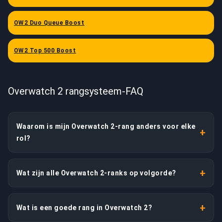
OW2 Duo Queue Boost
OW2 Top 500 Boost
Overwatch 2 rangsysteem-FAQ
Waarom is mijn Overwatch 2-rang anders voor elke
+
rol?
Omdat in Role Queue Tank, Damage en Support elk hun
eigen aparte competitieve rang en verborgen MMR
+
Wat zijn alle Overwatch 2-ranks op volgorde?
hebben, onafhankelijk berekend uit de games die je in
die rol speelt. Open Queue is een vierde, aparte rang
Van onder naar boven: Bronze, Silver, Gold, Platinum,
daarbovenop. Diamond zijn op de ene rol zegt dus niets
Diamond, Master, Grandmaster en Champion — acht
+
Wat is een goede rang in Overwatch 2?
over een andere — het is normaal om twee of drie tiers
tiers, elk opgesplitst in vijf divisies genummerd van 5