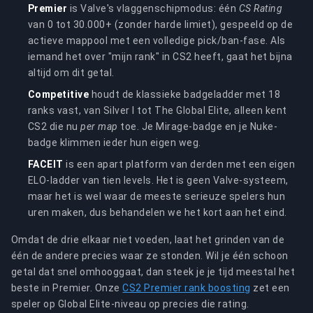
Premier
is Valve's vlaggenschipmodus: één
CS Rating
van 0 tot 30.000+ (zonder harde limiet), gespeeld op de
actieve mappool met een volledige pick/ban-fase. Als
iemand het over "mijn rank" in CS2 heeft, gaat het bijna
altijd om dit getal.
Competitive
houdt de klassieke badgeladder met 18
ranks vast, van Silver I tot The Global Elite, alleen kent
CS2 die nu
per map
toe. Je Mirage-badge en je Nuke-
badge klimmen ieder hun eigen weg.
FACEIT
is een apart platform van derden met een eigen
ELO-ladder van tien levels. Het is geen Valve-systeem,
maar het is wel waar de meeste serieuze spelers hun
uren maken, dus behandelen we het kort aan het eind.
Omdat de drie elkaar niet voeden, laat het grinden van de
één de andere precies waar ze stonden. Wil je één schoon
getal dat snel omhooggaat, dan steek je je tijd meestal het
beste in Premier. Onze
CS2 Premier rank boosting
zet een
speler op Global Elite-niveau op precies die rating.