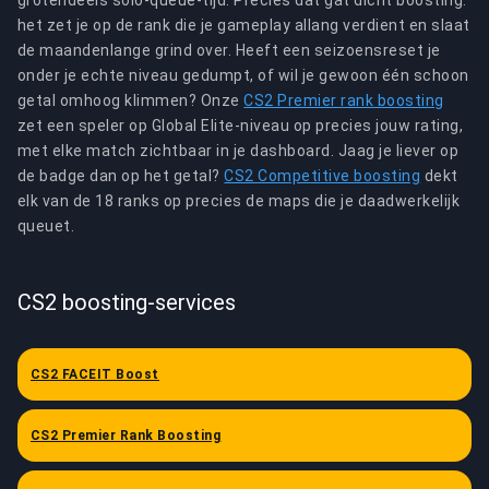
grotendeels solo-queue-tijd. Precies dat gat dicht boosting:
het zet je op de rank die je gameplay allang verdient en slaat
de maandenlange grind over. Heeft een seizoensreset je
onder je echte niveau gedumpt, of wil je gewoon één schoon
getal omhoog klimmen? Onze
CS2 Premier rank boosting
zet een speler op Global Elite-niveau op precies jouw rating,
met elke match zichtbaar in je dashboard. Jaag je liever op
de badge dan op het getal?
CS2 Competitive boosting
dekt
elk van de 18 ranks op precies de maps die je daadwerkelijk
queuet.
CS2 boosting-services
CS2 FACEIT Boost
CS2 Premier Rank Boosting