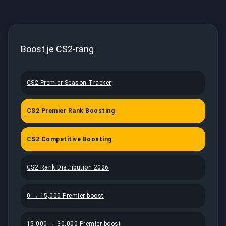
badge door.
Rating telt alleen Valve-matchmaking, terwijl FACEIT
ELO alleen FACEIT-matches telt en tien skill-levels
voedt, waarbij Level 10 ontgrendelt bij 2.001+ ELO. De
FACEIT-pool is doorgaans pittiger, dus een speler met
Boost je CS2-rang
een hoge Premier kan daar meerdere levels lager
uitkomen. Genoeg klanten boosten allebei, om
uiteenlopende redenen.
CS2 Premier Season Tracker
CS2 Premier Rank Boosting
CS2 Competitive Boosting
CS2 Rank Distribution 2026
0 → 15,000 Premier boost
15,000 → 30,000 Premier boost