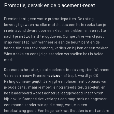
Promotie, derank en de placement-reset
Premier kent geen vaste promotiepotten. De rating
beweegt gewoon na elke match, dus een hete reeks kan je
in één avond dwars door een kleurtier trekken en een rotte
nacht je net zo hard terugduwen. Competitive werkt juist
stap voor stap: win wanneer je aan de beurt bent en de
badge tikt een rank omhoog, verlies en hij kan er één zakken.
Winstreaks en eenzijdige standen versnellen het in beide
modi.
De reset is het stukje dat spelers steeds vergeten. Wanneer
Valve een nieuw Premier-
seizoen
aftrapt, wordt je CS
Rating opnieuw geijkt. Je krijgt een placement op basis van
je oude getal, maar je moet je nog steeds terug spelen, en
het leaderboard wordt achter je leeggeveegd. Inactiviteit
bijt ook. In Competitive verloopt een map-rank na ongeveer
een maand zonder win op die map, wat je in een
herplaatsing gooit. Een hoge rank vasthouden is met andere