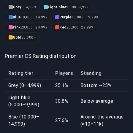
Grey
0–4,999
Light blue
5,000–9,999
Blue
10,000–14,999
Purple
15,000–19,999
Pink
20,000–24,999
Red
25,000–29,999
Gold
30,000+
Premier CS Rating distribution
Rating tier
Players
Standing
Grey (0–4,999)
25.1%
Bottom ~25%
Light blue
30.8%
Below average
(5,000–9,999)
Blue (10,000–
Around the average
27.6%
14,999)
(≈10–11k)