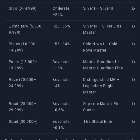
Grijs (0–4.999)
Onderste
Silver I – Silver II
Lev
~25%
Lichtblauw (5.000–
~25–56%
Silver III – Silver Elite
Lev
9.999)
Master
Blauw (10.000–
~56–84%
Gold Nova I – Gold
Lev
14.999)
Nova Master
Paars (15.000–
Bovenste
Master Guardian I –
Lev
19.999)
~16%
Master Guardian Elite
Roze (20.000–
Bovenste
Distinguished MG –
Lev
24.999)
~4%
Legendary Eagle
Master
Rood (25.000–
Bovenste
Supreme Master First
Lev
29.999)
~0,5%
Class
Goud (30.000+)
Bovenste
The Global Elite
Leve
~0,1%