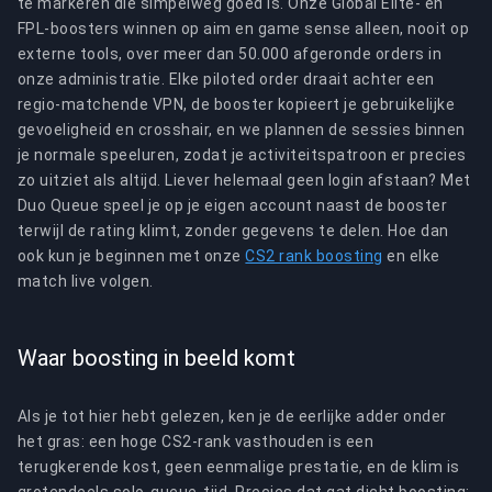
te markeren die simpelweg goed is. Onze Global Elite- en
FPL-boosters winnen op aim en game sense alleen, nooit op
externe tools, over meer dan 50.000 afgeronde orders in
onze administratie. Elke piloted order draait achter een
regio-matchende VPN, de booster kopieert je gebruikelijke
gevoeligheid en crosshair, en we plannen de sessies binnen
je normale speeluren, zodat je activiteitspatroon er precies
zo uitziet als altijd. Liever helemaal geen login afstaan? Met
Duo Queue speel je op je eigen account naast de booster
terwijl de rating klimt, zonder gegevens te delen. Hoe dan
ook kun je beginnen met onze
CS2 rank boosting
en elke
match live volgen.
Waar boosting in beeld komt
Als je tot hier hebt gelezen, ken je de eerlijke adder onder
het gras: een hoge CS2-rank vasthouden is een
terugkerende kost, geen eenmalige prestatie, en de klim is