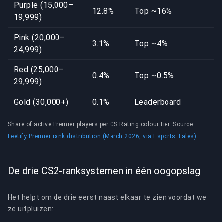
Purple (15,000–
12.8%
Top ~16%
19,999)
Pink (20,000–
3.1%
Top ~4%
24,999)
Red (25,000–
0.4%
Top ~0.5%
29,999)
Gold (30,000+)
0.1%
Leaderboard
Share of active Premier players per CS Rating colour tier. Source:
Leetify Premier rank distribution (March 2026, via Esports Tales)
.
De drie CS2-ranksystemen in één oogopslag
Het helpt om de drie eerst naast elkaar te zien voordat we
ze uitpluizen: