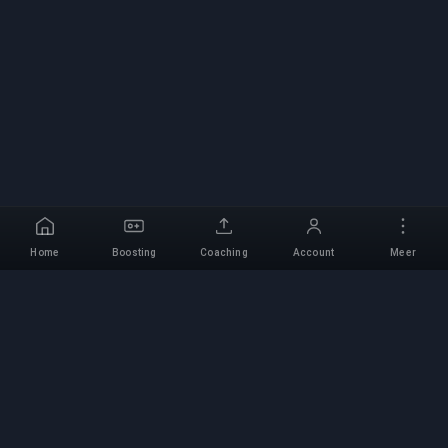
Home
Boosting
Coaching
Account
Meer
Professionele Boosting-
service
Professionele game boosting-diensten met