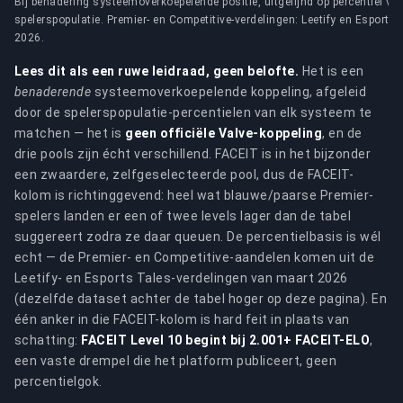
Bij benadering systeemoverkoepelende positie, uitgelijnd op percentiel va
spelerspopulatie. Premier- en Competitive-verdelingen: Leetify en Esports
2026.
Lees dit als een ruwe leidraad, geen belofte.
Het is een
benaderende
systeemoverkoepelende koppeling, afgeleid
door de spelerspopulatie-percentielen van elk systeem te
matchen — het is
geen officiële Valve-koppeling
, en de
drie pools zijn écht verschillend. FACEIT is in het bijzonder
een zwaardere, zelfgeselecteerde pool, dus de FACEIT-
kolom is richtinggevend: heel wat blauwe/paarse Premier-
spelers landen er een of twee levels lager dan de tabel
suggereert zodra ze daar queuen. De percentielbasis is wél
echt — de Premier- en Competitive-aandelen komen uit de
Leetify- en Esports Tales-verdelingen van maart 2026
(dezelfde dataset achter de tabel hoger op deze pagina). En
één anker in die FACEIT-kolom is hard feit in plaats van
schatting:
FACEIT Level 10 begint bij 2.001+ FACEIT-ELO
,
een vaste drempel die het platform publiceert, geen
percentielgok.