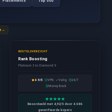
Placements
Top 500
t
BESTELOVERZICHT
Rank Boosting
Platinum 3 to Diamond 5
4.9/5
VPN
Veilig
24/7
Money-Back
Beoordeeld met 4,92/5 door 4.686
geverifieerde kopers