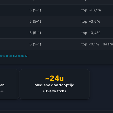
5 (5–1)
top ~18,5%
5 (5–1)
top ~3,6%
5 (5–1)
top ~0,4%
5 (5–1)
top <0,1% · daar
ports Tales (Season 17)
~24u
gen
Mediane doorlooptijd
(Overwatch)
den