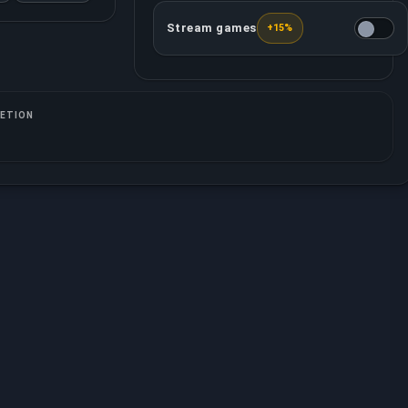
Stream games
+15%
Jouw toegewezen booster zal alle g
ETION