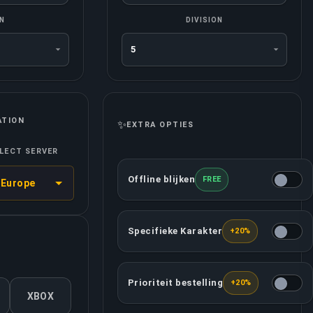
ON
DIVISION
ATION
✨
EXTRA OPTIES
LECT SERVER
Offline blijken
FREE
Europe
Deze optie zorgt ervoor dat jouw a
Specifieke Karakter
+20%
Jij mag beslissen welke karakters j
Prioriteit bestelling
+20%
Deze optie voorziet dat jouw bestel
XBOX