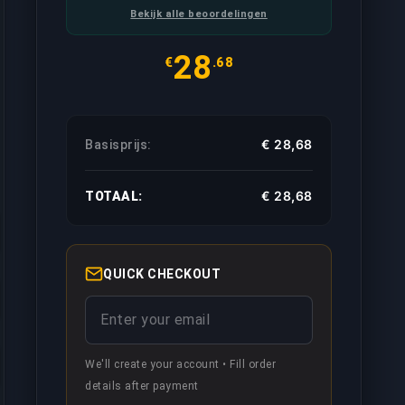
Bekijk alle beoordelingen
28
€
.68
€ 28,68
Basisprijs:
€ 28,68
TOTAAL:
ccount offline staat in de chat, zo kunnen jouw vrienden ni
QUICK CHECKOUT
ouw toegewezen booster zal spelen terwijl hij jouw account
We'll create your account • Fill order
ling met hoge prioriteit zal behandeld worden, dus resulteert
details after payment