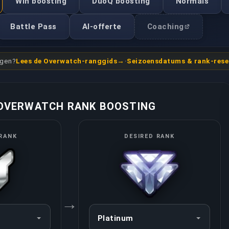
Win boosting
DuoQ boosting
Normals
Battle Pass
AI-offerte
Coaching
ngen?
Lees de Overwatch-ranggids
·
Seizoensdatums & rank-rese
OVERWATCH RANK BOOSTING
RANK
DESIRED RANK
→