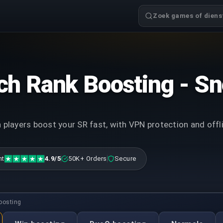
Zoek games of dienst
h Rank Boosting - Sn
players boost your SR fast, with VPN protection and off
nt
4.9/5
50K+ Orders
Secure
oosting