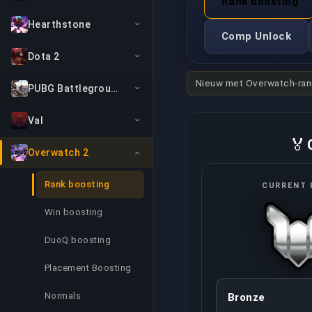
Rank boosting
Hearthstone
Comp Unlock
Dota 2
Nieuw met Overwatch-ra
PUBG Battlegrounds
Val
🏅
Overwatch 2
Rank boosting
CURRENT 
Win boosting
DuoQ boosting
Placement Boosting
Normals