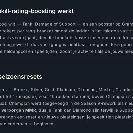
ill-rating-boosting werkt
mhoog wilt — Tank, Damage of Support — en een booster op Grand
or rekent per rang-bracket omdat de ladder in het midden vastz
sbasis voorbijgaat, dus die brackets kosten meer dan dezelfde 
ch bijgewerkt, dus voortgang is zichtbaar per game. Elke gepilot
ke heldenpool en speeltijden, zodat je activiteit als de jouwe lees
n seizoensresets
ers — Bronze, Silver, Gold, Platinum, Diamond, Master, Grandma
e) tot 1 (hoogste), voor 40 ranked stappen; boven Champion s
houdt. Champion werd toegevoegd in de Season 9-rework als ni
en verborgen MMR
, dus je Tank kan Diamond zijn terwijl je Suppo
rengen een reset en nieuwe plaatsingen: je speelt tien plaatsin
 van onderaan te beginnen.