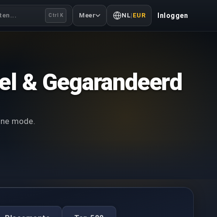
en...
Meer
NL
|
EUR
Inloggen
Ctrl K
el & Gegarandeerd
line mode.