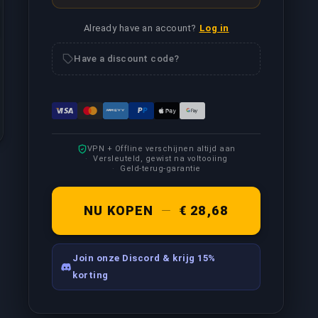
ames recorden/live streamen, afhankelijk van jouw vereiste
Already have an account?
Log in
Have a discount code?
VPN + Offline verschijnen altijd aan
Versleuteld, gewist na voltooiing
Geld-terug-garantie
NU KOPEN
—
€ 28,68
Join onze Discord & krijg 15%
korting