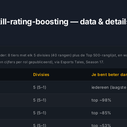
ll-rating-boosting — data & detail
r: 8 tiers met elk 5 divisies (40 rangen) plus de Top 500-ranglijst, en waar
 cijfers per rol gepubliceerd), via Esports Tales, Season 17.
Divisies
Je bent beter da
5 (5–1)
iedereen (laagste 
5 (5–1)
top ~98%
5 (5–1)
top ~85%
5 (5–1)
top ~53%