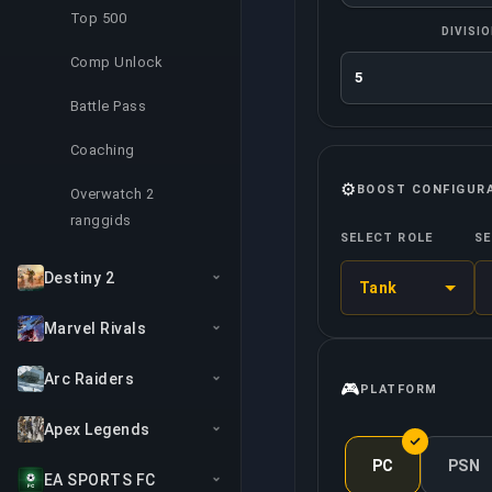
Top 500
DIVISI
Comp Unlock
Battle Pass
Coaching
⚙️
BOOST CONFIGUR
Overwatch 2
ranggids
SELECT ROLE
SE
Destiny 2
Tank
Marvel Rivals
Arc Raiders
🎮
PLATFORM
Apex Legends
PC
PSN
EA SPORTS FC