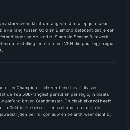
master-niveau klimt de rang van die rol op je account
it: elke rang tussen Gold en Diamond betekent dat je een
afstand lager op de ladder. Sinds de Season 9-rework
eerde bestelling loopt via een VPN die past bij je regio
t.
ster en Champion — elk verdeeld in vijf divisies
taat de
Top 500
-ranglijst per rol en per regio, in plaats
euw plafond boven Grandmaster. Cruciaal:
elke rol heeft
rt in Gold blijft steken — een rol boosten raakt de
gswedstrijden per rol opnieuw en belandt weer dicht bij