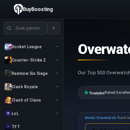
BuyBoosting
Games zoeken
Overwatc
Rocket League
Counter-Strike 2
Our Top 500 Overwatch 
Rainbow Six Siege
Clash Royale
Rated Excelle
Clash of Clans
LoL
Home
/
Overwatch
/
Rank b
TFT