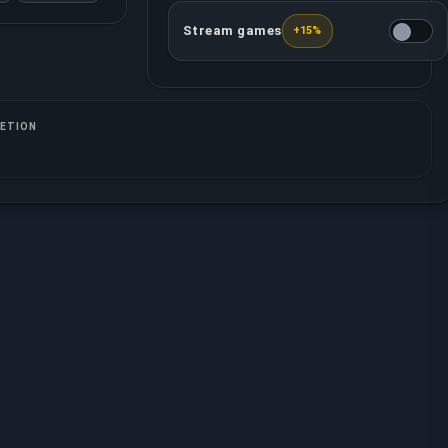
Stream games
+15%
Jouw toegewezen booster zal alle g
ETION