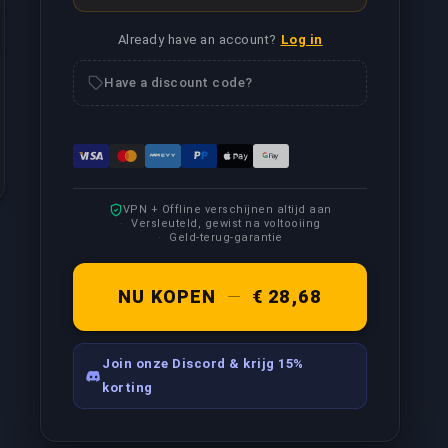
ames recorden/live streamen, afhankelijk van jouw vereiste
Already have an account?
Log in
Have a discount code?
VPN + Offline verschijnen altijd aan
Versleuteld, gewist na voltooiing
Geld-terug-garantie
NU KOPEN
—
€ 28,68
Join onze Discord & krijg 15%
korting