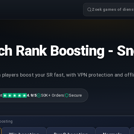
Zoek games of dienst
h Rank Boosting - Sn
players boost your SR fast, with VPN protection and off
nt
4.9/5
50K+ Orders
Secure
oosting