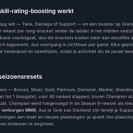
ill-rating-boosting werkt
mhoog wilt — Tank, Damage of Support — en een booster op Grand
or rekent per rang-bracket omdat de ladder in het midden vastz
sbasis voorbijgaat, dus die brackets kosten meer dan dezelfde 
ch bijgewerkt, dus voortgang is zichtbaar per game. Elke gepilot
ke heldenpool en speeltijden, zodat je activiteit als de jouwe lees
n seizoensresets
ers — Bronze, Silver, Gold, Platinum, Diamond, Master, Grandma
e) tot 1 (hoogste), voor 40 ranked stappen; boven Champion s
houdt. Champion werd toegevoegd in de Season 9-rework als ni
en verborgen MMR
, dus je Tank kan Diamond zijn terwijl je Suppo
rengen een reset en nieuwe plaatsingen: je speelt tien plaatsin
 van onderaan te beginnen.