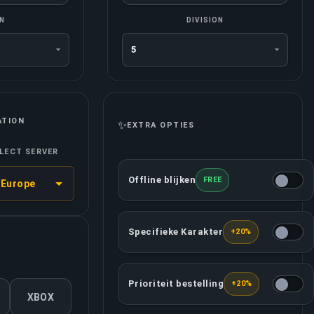
ON
DIVISION
ATION
✨
EXTRA OPTIES
LECT SERVER
Offline blijken
FREE
Europe
Deze optie zorgt ervoor dat jouw a
Specifieke Karakter
+20%
Jij mag beslissen welke karakters j
Prioriteit bestelling
+20%
Deze optie voorziet dat jouw bestel
XBOX