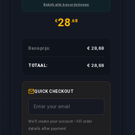
Bekijk alle beoordelingen
28
€
.68
€ 28,68
Basisprijs:
€ 28,68
TOTAAL:
ccount offline staat in de chat, zo kunnen jouw vrienden ni
QUICK CHECKOUT
ouw toegewezen booster zal spelen terwijl hij jouw account
We'll create your account • Fill order
ling met hoge prioriteit zal behandeld worden, dus resulteert
details after payment