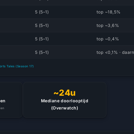
5 (5–1)
top ~18,5%
5 (5–1)
top ~3,6%
5 (5–1)
top ~0,4%
5 (5–1)
top <0,1% · daar
ports Tales (Season 17)
~24u
gen
Mediane doorlooptijd
(Overwatch)
den