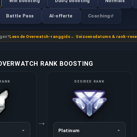
Win boosting
DuoQ boosting
Normals
Battle Pass
AI-offerte
Coaching
ngen?
Lees de Overwatch-ranggids
·
Seizoensdatums & rank-rese
OVERWATCH RANK BOOSTING
RANK
DESIRED RANK
→