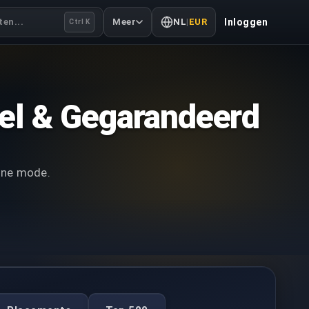
en...
Meer
NL
|
EUR
Inloggen
Ctrl K
el & Gegarandeerd
line mode.