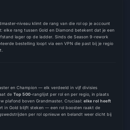
master-niveau klimt de rang van die rol op je account
it: elke rang tussen Gold en Diamond betekent dat je een
afstand lager op de ladder. Sinds de Season 9-rework
eerde bestelling loopt via een VPN die past bij je regio
t.
ster en Champion — elk verdeeld in vijf divisies
taat de
Top 500
-ranglijst per rol en per regio, in plaats
euw plafond boven Grandmaster. Cruciaal:
elke rol heeft
rt in Gold blijft steken — een rol boosten raakt de
gswedstrijden per rol opnieuw en belandt weer dicht bij