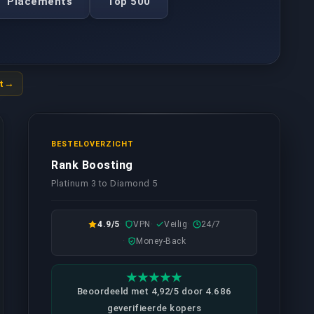
Placements
Top 500
t
BESTELOVERZICHT
Rank Boosting
Platinum 3 to Diamond 5
4.9/5
VPN
Veilig
24/7
Money-Back
Beoordeeld met 4,92/5 door 4.686
geverifieerde kopers