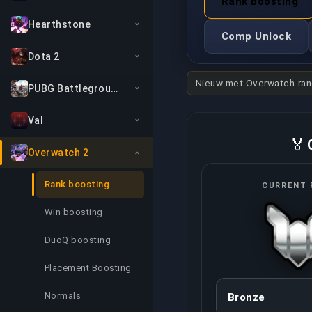
Rank boosting
Hearthstone
Comp Unlock
Dota 2
Nieuw met Overwatch-ra
PUBG Battlegrounds
Val
🏅
Overwatch 2
Rank boosting
CURRENT 
Win boosting
DuoQ boosting
Placement Boosting
Normals