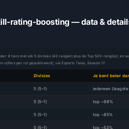
ll-rating-boosting — data & detail
r: 8 tiers met elk 5 divisies (40 rangen) plus de Top 500-ranglijst, en waar
 cijfers per rol gepubliceerd), via Esports Tales, Season 17.
Divisies
Je bent beter da
5 (5–1)
iedereen (laagste 
5 (5–1)
top ~98%
5 (5–1)
top ~85%
5 (5–1)
top ~53%