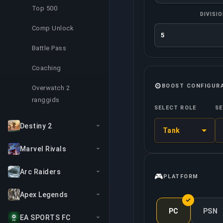
Top 500
DIVISI
Comp Unlock
Battle Pass
Coaching
⚙️
BOOST CONFIGUR
Overwatch 2
ranggids
SELECT ROLE
SE
Destiny 2
Tank
Marvel Rivals
Arc Raiders
🎮
PLATFORM
Apex Legends
PC
PSN
EA SPORTS FC