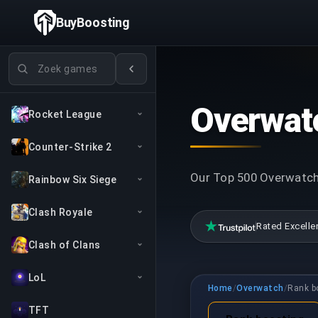
BuyBoosting
Games zoeken
Overwatc
Rocket League
Counter-Strike 2
Our Top 500 Overwatch 
Rainbow Six Siege
Clash Royale
Rated Excelle
Clash of Clans
LoL
Home
/
Overwatch
/
Rank b
TFT