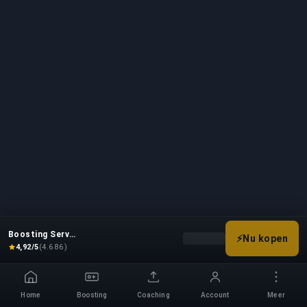
Boosting Service
⚡
Nu kopen
Kies je boostopties om de pr
4,92/5
(4.686)
Home
Boosting
Coaching
Account
Meer