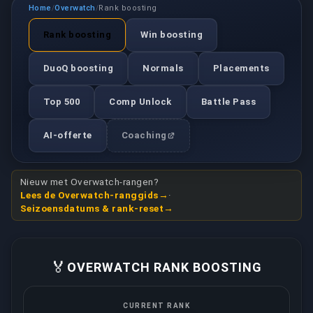
Home
Overwatch
Rank boosting
/
/
Rank boosting
Win boosting
DuoQ boosting
Normals
Placements
Top 500
Comp Unlock
Battle Pass
AI-offerte
Coaching
Nieuw met Overwatch-rangen?
Lees de Overwatch-ranggids
·
Seizoensdatums & rank-reset
🏅
OVERWATCH RANK BOOSTING
CURRENT RANK