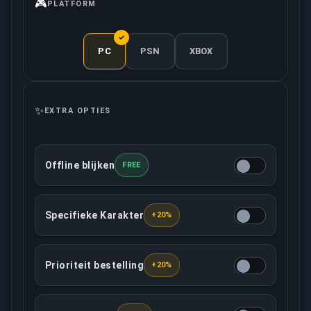
🎮
PLATFORM
PC
PSN
XBOX
✨
EXTRA OPTIES
Offline blijken
FREE
Deze optie zorgt ervoor dat jouw account offline s
Specifieke Karakter
+20%
Jij mag beslissen welke karakters jouw toegewezen 
Prioriteit bestelling
+20%
Deze optie voorziet dat jouw bestelling met hoge pr