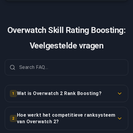
Overwatch Skill Rating Boosting:
Veelgestelde vragen
Wat is Overwatch 2 Rank Boosting?
1
Overwatch 2 Rank Boosting (vaak nog skill rating of
SR boosting genoemd) helpt je een hogere
Hoe werkt het competitieve ranksysteem
2
competitieve rank te bereiken via expert gameplay op
van Overwatch 2?
jouw account. Onze professionele boosters blinken