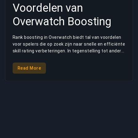
Voordelen van
Overwatch Boosting
Rank boosting in Overwatch biedt tal van voordelen
voor spelers die op zoek zijn naar snelle en efficiënte
skill rating verbeteringen. In tegenstelling tot andere
spellen, toont het skill rating systeem van
Overwatch je piek rating gedurende het seizoen,
Read More
zelfs als je huidige skill rating daalt. Dit maakt
Overwatch boosting bijzonder aantrekkelijk voor
spelers die elke competitieve seizoen hogere skill
ratings willen tonen. Verschillende OW boost
methoden kunnen je helpen je doel skill rating snel en
efficiënt te bereiken. Met de service opties van
BuyBoosting kun je gemakkelijk de perfecte boost
vergelijken en selecteren die perfect aansluit bij
jouw specifieke behoeften en resultaten garandeert.