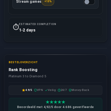
Stream games
+15%
Jouw toegewezen booster zal alle games recorden/l
ESTIMATED COMPLETION
⏱️
1-2 days
BESTELOVERZICHT
Rank Boosting
Platinum 3 to Diamond 5
4.9/5
VPN
Veilig
24/7
Money-Back
Beoordeeld met 4,92/5 door 4.686 geverifieerde