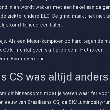
 grond in en wordt wakker met een hekel aan de g
lfde ziekte, andere ELO. De grind maakt het niet u
elijk komt hij iedereen halen.
ewijs. Als een Major-kampioen zó hard tegen de mu
k Gold-mental geen skill-probleem. Het is een
em. Enorm verschil.
ns CS was altijd anders
m dit binnenkomt, moet je weten waar fer voor s
n eeuw van Braziliaans CS, de SK/Luminosity-run