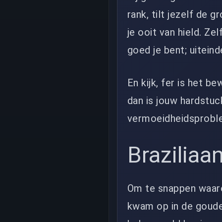
rank, tilt jezelf de
je ooit van hield. Ze
goed je bent; uiteind
En kijk, fer is het b
dan is jouw hardstuc
vermoeidheidsproble
Braziliaa
Om te snappen waaro
kwam op in de goude