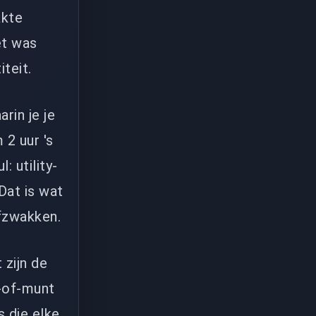
akte
et was
teit.
in je je
 2 uur 's
: utility-
Dat is wat
afzwakken.
 zijn de
p-of-munt
s die elke