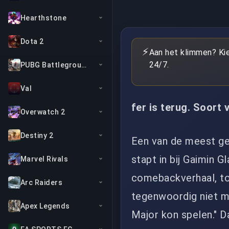
Hearthstone
Dota 2
⚡
Aan het klimmen? Ki
24/7.
PUBG Battlegrounds
Val
fer is terug. Soort 
Overwatch 2
Destiny 2
Een van de meest ge
stapt in bij Gaimin 
Marvel Rivals
comebackverhaal, toc
Arc Raiders
tegenwoordig niet me
Apex Legends
Major kon spelen." D