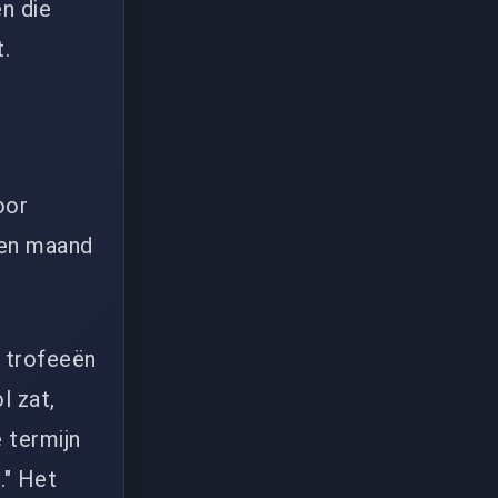
n die
.
oor
 een maand
e trofeeën
l zat,
 termijn
." Het