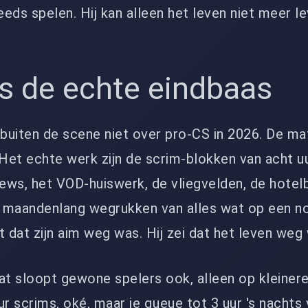
steeds spelen. Hij kan alleen het leven niet meer l
is de echte eindbaas
uiten de scene niet over pro-CS in 2026. De mat
 Het echte werk zijn de scrim-blokken van acht uu
ews, het VOD-huiswerk, de vliegvelden, de hote
 maandenlang wegrukken van alles wat op een n
niet dat zijn aim weg was. Hij zei dat het leven weg
at sloopt gewone spelers ook, alleen op kleinere
uur scrims, oké, maar je queue tot 3 uur 's nachts