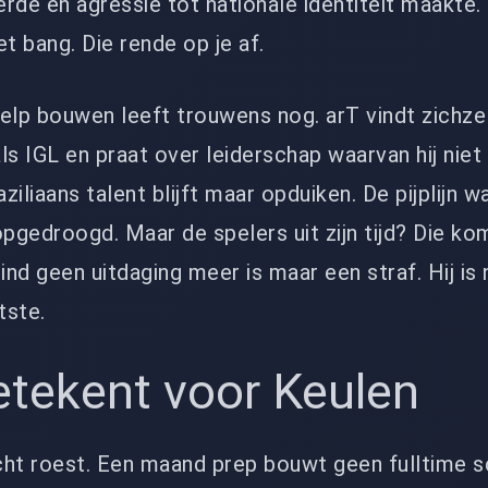
rde en agressie tot nationale identiteit maakte.
t bang. Die rende op je af.
ielp bouwen leeft trouwens nog. arT vindt zichzel
ls IGL en praat over leiderschap waarvan hij niet
ziliaans talent blijft maar opduiken. De pijplijn w
 opgedroogd. Maar de spelers uit zijn tijd? Die k
ind geen uitdaging meer is maar een straf. Hij is 
tste.
etekent voor Keulen
cht roest. Een maand prep bouwt geen fulltime 