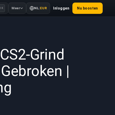
Meer
NL
|
EUR
Inloggen
Nu boosten
l K
2026
 CS2-Grind
 Gebroken |
ng