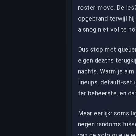
roster-move. De les?
opgebrand terwijl hi
alsnog niet vol te ho
Dus stop met queuen
eigen deaths terugki
nachts. Warm je aim o
lineups, default-set
fer beheerste, en da
Maar eerlijk: soms l
negen randoms tussen
van de solo queue je 