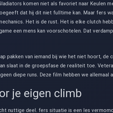
Gladiators komen niet als favoriet naar Keulen m
 toegeeft dat hij dit niet fulltime kan. Maar fers 
echanics. Het is de rust. Het is elke clutch heb
ame een mens kan voorschotelen. Dat verdampt
ap pakken van iemand bij wie het niet hoort, de 
dan slaat in de groepsfase de realiteit toe. Veter
een diepe runs. Deze film hebben we allemaal al
or je eigen climb
cht nuttige deel. fers situatie is een les vermomd