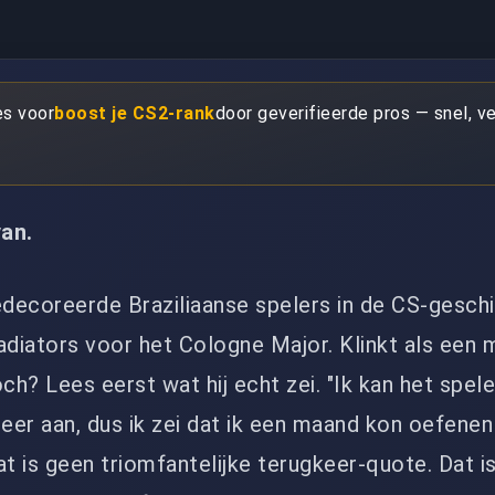
es voor
boost je CS2-rank
door geverifieerde pros — snel, vei
van.
decoreerde Braziliaanse spelers in de CS-gesch
Gladiators voor het Cologne Major. Klinkt als een 
h? Lees eerst wat hij echt zei. "Ik kan het spel
er aan, dus ik zei dat ik een maand kon oefenen
at is geen triomfantelijke terugkeer-quote. Dat 