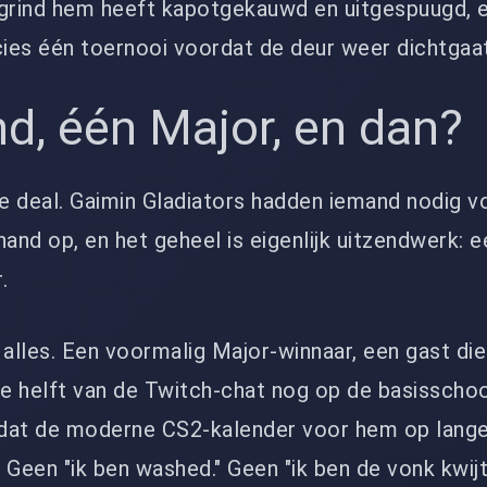
e grind hem heeft kapotgekauwd en uitgespuugd, e
ies één toernooi voordat de deur weer dichtgaat
d, één Major, en dan?
de deal. Gaimin Gladiators hadden iemand nodig v
 hand op, en het geheel is eigenlijk uitzendwerk:
.
 alles. Een voormalig Major-winnaar, een gast di
e helft van de Twitch-chat nog op de basisschoo
dat de moderne CS2-kalender voor hem op lange
. Geen "ik ben washed." Geen "ik ben de vonk kwijt