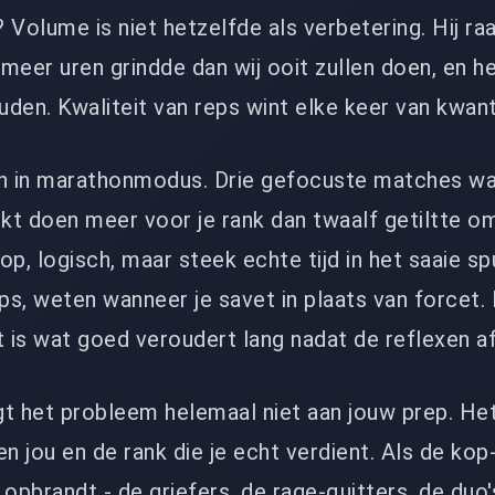
 Volume is niet hetzelfde als verbetering. Hij ra
j meer uren grindde dan wij ooit zullen doen, en h
uden. Kwaliteit van reps wint elke keer van kwanti
 in marathonmodus. Drie gefocuste matches waar
jkt doen meer voor je rank dan twaalf getiltte om
p, logisch, maar steek echte tijd in het saaie spul
ups, weten wanneer je savet in plaats van forcet. 
t is wat goed veroudert lang nadat de reflexen 
igt het probleem helemaal niet aan jouw prep. Het
 jou en de rank die je echt verdient. Als de ko
opbrandt - de griefers, de rage-quitters, de duo'