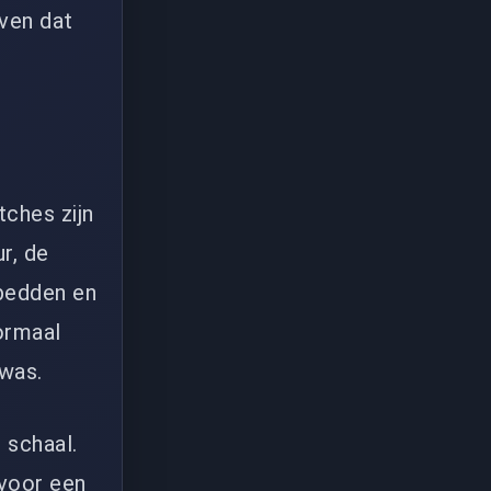
even dat
ches zijn
r, de
lbedden en
ormaal
 was.
 schaal.
 voor een