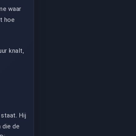
ame waar
it hoe
ur knalt,
taat. Hij
 die de