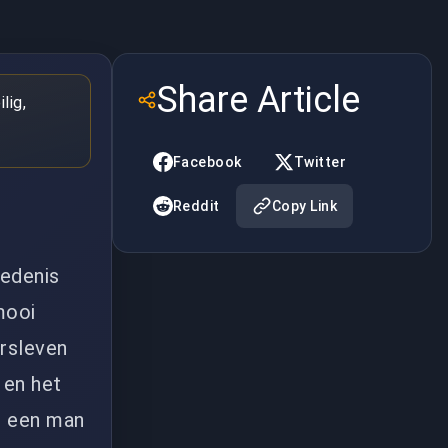
Share Article
lig,
Facebook
Twitter
Reddit
Copy Link
iedenis
mooi
ersleven
 en het
is een man