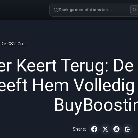
Zoek games of diensten...
Ctr
fer Keert Terug: De CS2-Grind Heeft Hem Volledig Gebroken | BuyBoosting
GAMING
5 min read
24 mei 
er Keert Terug: De
eeft Hem Volledig
BuyBoosti
Share: