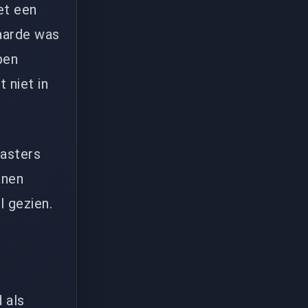
et een
waarde was
ben
 niet in
casters
anen
 gezien.
 als