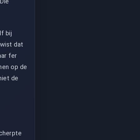
 Die
f bij
 wist dat
aar fer
omen op de
niet de
scherpte