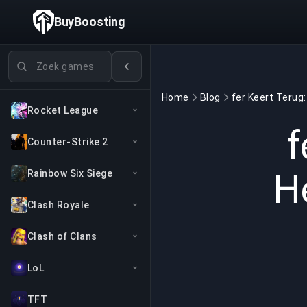
BuyBoosting
Games zoeken
Home
Blog
Rocket League
f
Counter-Strike 2
H
Rainbow Six Siege
Clash Royale
Clash of Clans
LoL
TFT