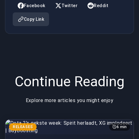
XG
BuyBoosting
Facebook
Twitter
Reddit
implodeert
Copy Link
|
BuyBoosting
Continue Reading
Explore more articles you might enjoy
RELEASES
6 min