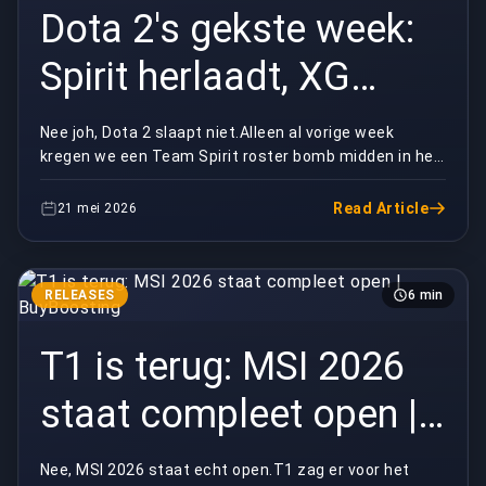
Dota 2's gekste week:
Spirit herlaadt, XG
implodeert |
Nee joh, Dota 2 slaapt niet.Alleen al vorige week
kregen we een Team Spirit roster bomb midden in het
BuyBoosting
seizoen, een Xtreme Gaming coaching meltdown die...
Read Article
21 mei 2026
RELEASES
6 min
T1 is terug: MSI 2026
staat compleet open |
BuyBoosting
Nee, MSI 2026 staat echt open.T1 zag er voor het