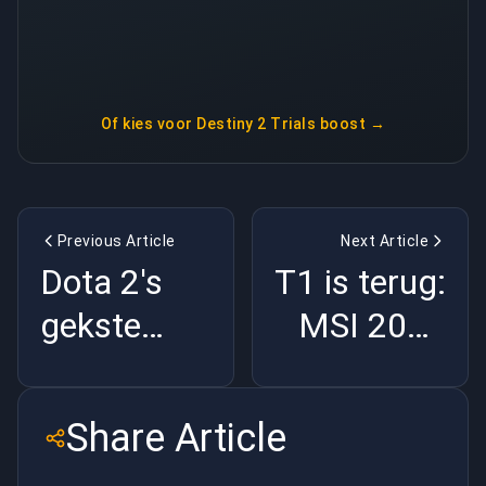
Of kies voor
Destiny 2 Trials boost
→
Previous Article
Next Article
Dota 2's
T1 is terug:
gekste
MSI 2026
week:
staat
Spirit
compleet
Share Article
herlaadt,
open |