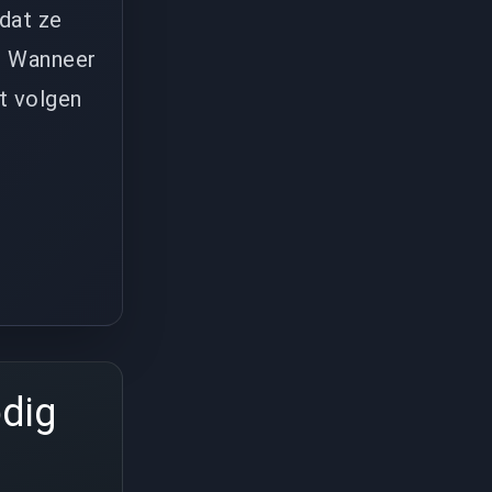
dat ze
t. Wanneer
et volgen
odig