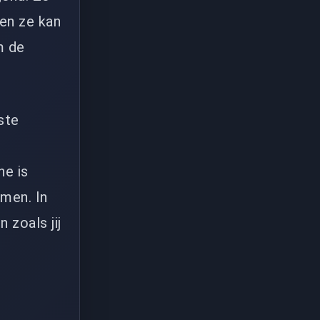
en ze kan
m de
ste
ne is
emen. In
 zoals jij