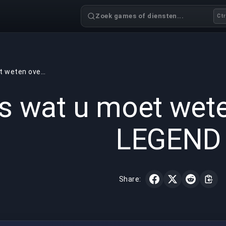
Zoek games of diensten...
Ctr
Alles wat u moet weten over APEX LEGEND
GAMING
3 min read
12 mrt 
es wat u moet wet
LEGEND
Share: