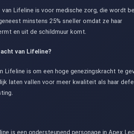
 van Lifeline is voor medische zorg, die wordt b
 geneest minstens 25% sneller omdat ze haar
mt en uit de schildmuur komt.
racht van Lifeline?
n Lifeline is om een ​​hoge genezingskracht te ge
jk laten vallen voor meer kwaliteit als haar def
ting.
eline is een ondersteunend personage in Apex Le