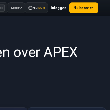
Meer
NL
|
EUR
Inloggen
Nu boosten
l K
2022
en over APEX