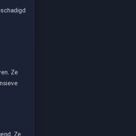
eschadigd
ven. Ze
ensieve
gend. Ze