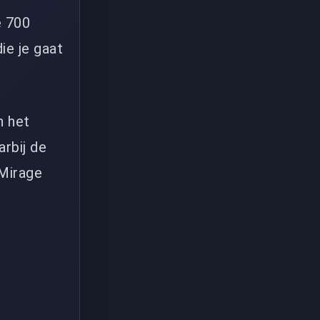
e 700
ie je gaat
n het
rbij de
 Mirage
n