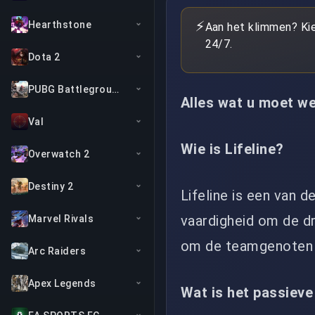
⚡
Hearthstone
Aan het klimmen? Ki
24/7.
Dota 2
PUBG Battlegrounds
Alles wat u moet w
Val
Wie is Lifeline?
Overwatch 2
Destiny 2
Lifeline is een van 
vaardigheid om de d
Marvel Rivals
om de teamgenoten i
Arc Raiders
Apex Legends
Wat is het passieve