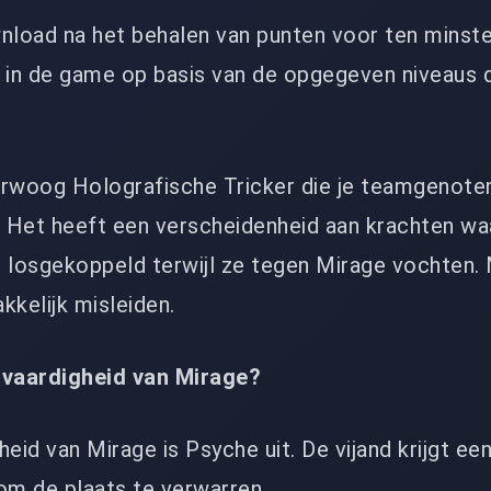
load na het behalen van punten voor ten minst
in de game op basis van de opgegeven niveaus d
erwoog Holografische Tricker die je teamgenote
 Het heeft een verscheidenheid aan krachten waa
jn losgekoppeld terwijl ze tegen Mirage vochten.
kkelijk misleiden.
 vaardigheid van Mirage?
eid van Mirage is Psyche uit. De vijand krijgt ee
om de plaats te verwarren.