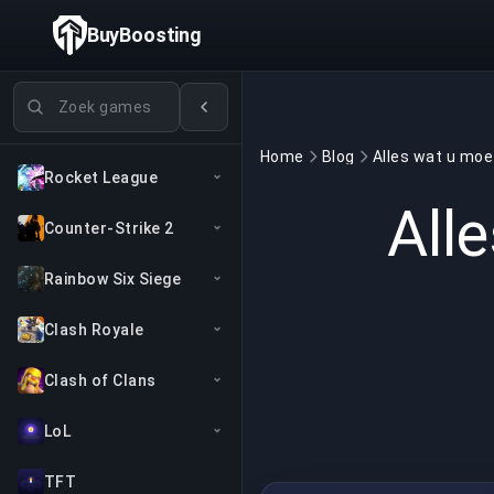
BuyBoosting
Games zoeken
Home
Blog
Rocket League
All
Counter-Strike 2
Rainbow Six Siege
Clash Royale
Clash of Clans
LoL
TFT