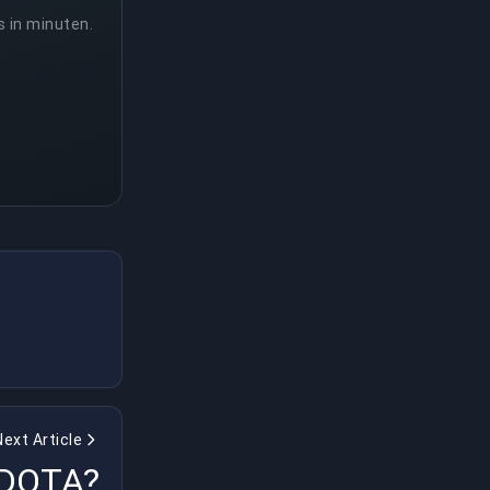
s in minuten.
Next Article
 DOTA?