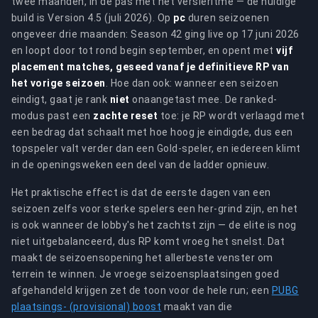
twee maanden, in de pas met het versieritme — de huidige
build is Version 4.5 (juli 2026). Op
pc
duren seizoenen
ongeveer drie maanden: Season 42 ging live op 17 juni 2026
en loopt door tot rond begin september, en opent met
vijf
placement matches, geseed vanaf je definitieve RP van
het vorige seizoen
. Hoe dan ook: wanneer een seizoen
eindigt, gaat je rank
niet
onaangetast mee. De ranked-
modus past een
zachte reset
toe: je RP wordt verlaagd met
een bedrag dat schaalt met hoe hoog je eindigde, dus een
topspeler valt verder dan een Gold-speler, en iedereen klimt
in de openingsweken een deel van de ladder opnieuw.
Het praktische effect is dat de eerste dagen van een
seizoen zelfs voor sterke spelers een her-grind zijn, en het
is ook wanneer de lobby's het zachtst zijn — de elite is nog
niet uitgebalanceerd, dus RP komt vroeg het snelst. Dat
maakt de seizoensopening het allerbeste venster om
terrein te winnen. Je vroege seizoensplaatsingen goed
afgehandeld krijgen zet de toon voor de hele run; een
PUBG
plaatsings- (provisional) boost
maakt van die