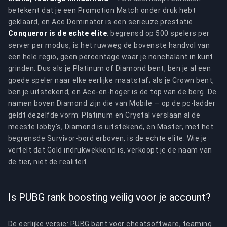
betekent dat je een Promotion Match onder druk hebt
geklaard, en Ace Dominator is een serieuze prestatie.
Conqueror is de echte elite
: begrensd op 500 spelers per
server per modus, is het ruwweg de bovenste handvol van
een hele regio, geen percentage waar je nonchalant in kunt
grinden. Dus als je Platinum of Diamond bent, ben je al een
goede speler naar elke eerlijke maatstaf; als je Crown bent,
ben je uitstekend; en Ace-en-hoger is de top van de berg. De
namen boven Diamond zijn die van Mobile — op de pc-ladder
geldt dezelfde vorm: Platinum en Crystal verslaan al de
meeste lobby's, Diamond is uitstekend, en Master, met het
begrensde Survivor-bord erboven, is de echte elite. Wie je
vertelt dat Gold indrukwekkend is, verkoopt je de naam van
de tier, niet de realiteit.
Is PUBG rank boosting veilig voor je account?
De eerlijke versie: PUBG bant voor cheatsoftware, teaming