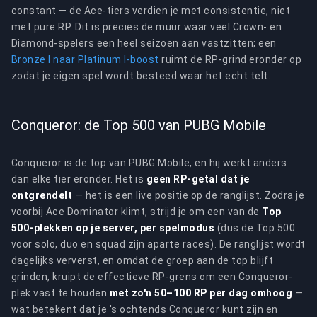
constant — de Ace-tiers verdien je met consistentie, niet
met pure RP. Dit is precies de muur waar veel Crown- en
Diamond-spelers een heel seizoen aan vastzitten; een
Bronze I naar Platinum I-boost
ruimt de RP-grind eronder op
zodat je eigen spel wordt besteed waar het echt telt.
Conqueror: de Top 500 van PUBG Mobile
Conqueror is de top van PUBG Mobile, en hij werkt anders
dan elke tier eronder. Het is
geen RP-getal dat je
ontgrendelt
— het is een live positie op de ranglijst. Zodra je
voorbij Ace Dominator klimt, strijd je om een van de
Top
500-plekken op je server, per spelmodus
(dus de Top 500
voor solo, duo en squad zijn aparte races). De ranglijst wordt
dagelijks ververst, en omdat de groep aan de top blijft
grinden, kruipt de effectieve RP-grens om een Conqueror-
plek vast te houden
met zo'n 50–100 RP per dag omhoog
—
wat betekent dat je 's ochtends Conqueror kunt zijn en