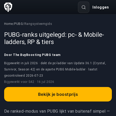
Inloggen
Home
/
PUBG
/
Rangsysteemgids
PUBG-ranks uitgelegd: pc- & Mobile-
ladders, RP & tiers
Door The BuyBoosting PUBG team
Bijgewerkt in juli 2026 · dekt de pc-ladder van Update 36.1 (Crystal,
Survivor, Season 42) en de aparte PUBG Mobile-ladder · laatst
gecontroleerd
2026-07-23
Bijgewerkt voor
S42 ·
16 jul 2026
Bekijk je boostprijs
De ranked-modus van PUBG lijkt van buitenaf simpel —