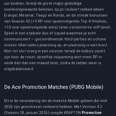
uur boeken, terwijl de grote maps geduldige
overlevingswaarde belonen; op pc rouleert ranked alleen
Erangel, Miramar, Taego en Rondo, en de streak-bonussen
van Season 42 (+5 RP voor opeenvolgende Top 4-finishes,
+10 voor opeenvolgende wins) laten consistentie zelf lonen.
Speel in een stabiele duo of squad waarmee je echt
communiceert — gecoördineerde third-parties en schone
revives tillen ieders plaatsing op, en plaatsing is wat loont.
Klim tot slot vroeg in een seizoen terwijl de lobby's zacht
zijn door de reset; dezelfde inspanning wint meer RP in
week één dan een maand later, zodra de ladder weer is
uitgebalanceerd.
De Ace Promotion Matches (PUBG Mobile)
Dit is de verandering die de meeste Mobile-gidsen die vóór
2026 zijn geschreven verkeerd hebben. Met Version 4.2
(Season 28, januari 2026) voegde KRAFTON
Promotion