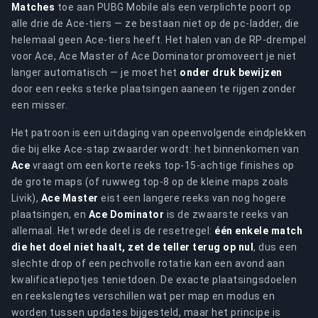
Matches
toe aan PUBG Mobile als een verplichte poort op
alle drie de Ace-tiers — ze bestaan niet op de pc-ladder, die
helemaal geen Ace-tiers heeft. Het halen van de RP-drempel
voor Ace, Ace Master of Ace Dominator promoveert je niet
langer automatisch — je moet het
onder druk bewijzen
door een reeks sterke plaatsingen aaneen te rijgen zonder
een misser.
Het patroon is een uitdaging van opeenvolgende eindplekken
die bij elke Ace-stap zwaarder wordt: het binnenkomen van
Ace
vraagt om een korte reeks top-15-achtige finishes op
de grote maps (of ruwweg top-8 op de kleine maps zoals
Livik),
Ace Master
eist een langere reeks van nog hogere
plaatsingen, en
Ace Dominator
is de zwaarste reeks van
allemaal. Het wrede deel is de resetregel:
één enkele match
die het doel niet haalt, zet de teller terug op nul
, dus een
slechte drop of een pechvolle rotatie kan een avond aan
kwalificatiepotjes tenietdoen. De exacte plaatsingsdoelen
en reekslengtes verschillen wat per map en modus en
worden tussen updates bijgesteld, maar het principe is