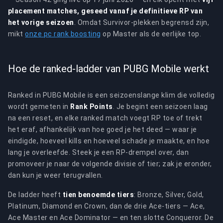
placement matches, geseed vanaf je definitieve RP van
het vorige seizoen
. Omdat Survivor-plekken begrensd zijn,
mikt
onze pc rank boosting
op Master als de eerlijke top.
Hoe de ranked-ladder van PUBG Mobile werkt
Ranked in PUBG Mobile is een seizoenslange klim die volledig
wordt gemeten in
Rank Points
. Je begint een seizoen laag
na een reset, en elke ranked match voegt RP toe of trekt
het eraf, afhankelijk van hoe goed je het deed — waar je
eindigde, hoeveel kills en hoeveel schade je maakte, en hoe
lang je overleefde. Steek je een RP-drempel over, dan
promoveer je naar de volgende divisie of tier; zak je eronder,
dan kun je weer terugvallen.
De ladder heeft
tien benoemde tiers
: Bronze, Silver, Gold,
Platinum, Diamond en Crown, dan de drie Ace-tiers — Ace,
Ace Master en Ace Dominator — en ten slotte Conqueror. De