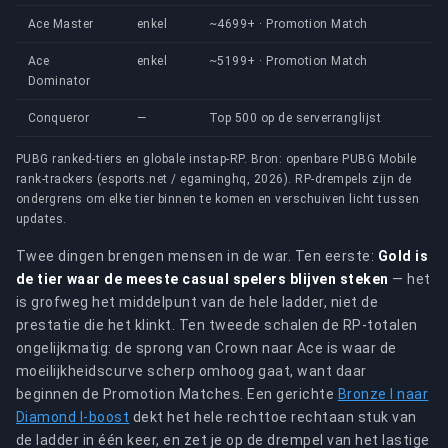
Ace Master
enkel
~4699+ · Promotion Match
Ace
enkel
~5199+ · Promotion Match
Dominator
Conqueror
—
Top 500 op de serverranglijst
PUBG ranked-tiers en globale instap-RP. Bron: openbare PUBG Mobile
rank-trackers (esports.net / egaminghq, 2026). RP-drempels zijn de
ondergrens om elke tier binnen te komen en verschuiven licht tussen
updates.
Twee dingen brengen mensen in de war. Ten eerste:
Gold is
de tier waar de meeste casual spelers blijven steken
— het
is grofweg het middelpunt van de hele ladder, niet de
prestatie die het klinkt. Ten tweede schalen de RP-totalen
ongelijkmatig: de sprong van Crown naar Ace is waar de
moeilijkheidscurve scherp omhoog gaat, want daar
beginnen de Promotion Matches. Een gerichte
Bronze I naar
Diamond I-boost
dekt het hele rechttoe rechtaan stuk van
de ladder in één keer, en zet je op de drempel van het lastige