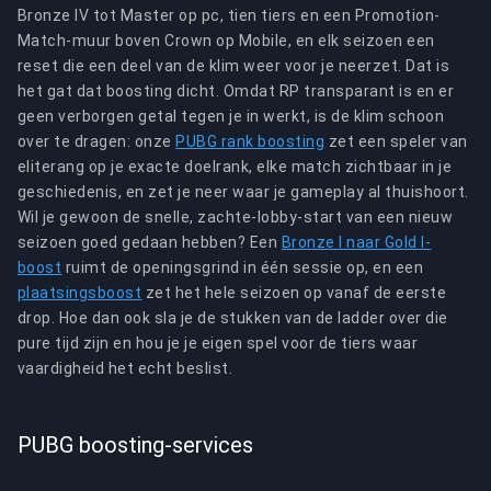
Bronze IV tot Master op pc, tien tiers en een Promotion-
Match-muur boven Crown op Mobile, en elk seizoen een
reset die een deel van de klim weer voor je neerzet. Dat is
het gat dat boosting dicht. Omdat RP transparant is en er
geen verborgen getal tegen je in werkt, is de klim schoon
over te dragen: onze
PUBG rank boosting
zet een speler van
eliterang op je exacte doelrank, elke match zichtbaar in je
geschiedenis, en zet je neer waar je gameplay al thuishoort.
Wil je gewoon de snelle, zachte-lobby-start van een nieuw
seizoen goed gedaan hebben? Een
Bronze I naar Gold I-
boost
ruimt de openingsgrind in één sessie op, en een
plaatsingsboost
zet het hele seizoen op vanaf de eerste
drop. Hoe dan ook sla je de stukken van de ladder over die
pure tijd zijn en hou je je eigen spel voor de tiers waar
vaardigheid het echt beslist.
PUBG boosting-services