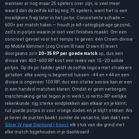
wanneer er nog maar 25 spelers over zijn, is veel meer
waard dan dezelfde kill bij nog 75 spelers, want het is een
moeilijkere frag later in het potje. Consistente schade —
600+ per match halen — houdt je kill-ratingbijdrage gezond,
zelfs in potjes waarin je niet veel finishes maakt. Om een
concreet gevoel voor het tempo te geven: één Crown-divisie
op Mobile klimmen (zeg Crown III naar Crown II) levert
doorgaans zo'n
20–35 RP per goede match
op, dus een
divisie van 400–600 RP kost een reeks van 15–20 solide
potjes. Op de pc-ladder geldt dezelfde logica met strakkere
getallen: elke swing is begrensd tussen −44 en +44 en een
divisie is ongeveer 100 RP, dus een sterke sessie kan er een
in een handvol matches klaren. Omdat er geen verborgen
matchmaking-getal tegen je in werkt, is netto-RP eerlijke
rekenkunde: rijg sterke eindplekken aan elkaar en je klimt;
ruil goede potjes in voor vroege doden en je blijft steken. Als
je liever de punten boekt zonder de variantie, dan dekt een
Silver IV naar Diamond I-boost
elk stuk van die grind met
elke match bijgehouden in je dashboard.