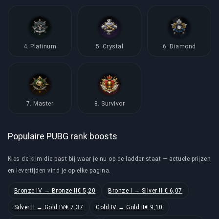
4. Platinum
5. Crystal
6. Diamond
7. Master
8. Survivor
Populaire PUBG rank boosts
Kies de klim die past bij waar je nu op de ladder staat — actuele prijzen
en levertijden vind je op elke pagina.
Bronze IV → Bronze II
€ 5,20
Bronze I → Silver III
€ 6,07
Silver II → Gold IV
€ 7,37
Gold IV → Gold II
€ 9,10