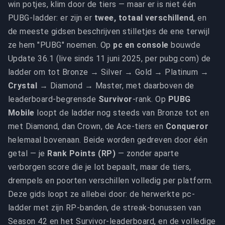
win potjes, klim door de tiers — maar er is niet één
PUBG-ladder: er zijn er
twee, totaal verschillend
, en
de meeste gidsen beschrijven stilletjes de ene terwijl
ze hem "PUBG" noemen. Op
pc en console
bouwde
Update 36.1 (live sinds 11 juni 2025, per pubg.com) de
ladder om tot Bronze → Silver → Gold → Platinum →
Crystal
→ Diamond → Master, met daarboven de
leaderboard-begrensde
Survivor
-rank. Op
PUBG
Mobile
loopt de ladder nog steeds van Bronze tot en
met Diamond, dan Crown, de Ace-tiers en
Conqueror
helemaal bovenaan. Beide worden gedreven door één
getal — je
Rank Points (RP)
— zonder aparte
verborgen score die je lot bepaalt, maar de tiers,
drempels en poorten verschillen volledig per platform.
Deze gids loopt ze allebei door: de herwerkte pc-
ladder met zijn RP-banden, de streak-bonussen van
Season 42 en het Survivor-leaderboard, en de volledige