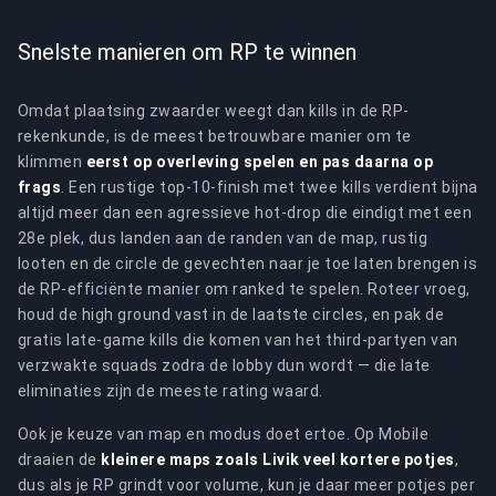
Snelste manieren om RP te winnen
Omdat plaatsing zwaarder weegt dan kills in de RP-
rekenkunde, is de meest betrouwbare manier om te
klimmen
eerst op overleving spelen en pas daarna op
frags
. Een rustige top-10-finish met twee kills verdient bijna
altijd meer dan een agressieve hot-drop die eindigt met een
28e plek, dus landen aan de randen van de map, rustig
looten en de circle de gevechten naar je toe laten brengen is
de RP-efficiënte manier om ranked te spelen. Roteer vroeg,
houd de high ground vast in de laatste circles, en pak de
gratis late-game kills die komen van het third-partyen van
verzwakte squads zodra de lobby dun wordt — die late
eliminaties zijn de meeste rating waard.
Ook je keuze van map en modus doet ertoe. Op Mobile
draaien de
kleinere maps zoals Livik veel kortere potjes
,
dus als je RP grindt voor volume, kun je daar meer potjes per