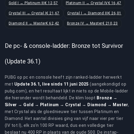
Gold I → Platinum III
€ 12,57
Platinum II → Crystal IV
€ 16,47
Crystal III → Crystal I
€ 21,67
Crystal I → Diamond III
€ 26,01
Diamond II → Master
€ 62,42
Bronze IV → Master
€ 210,23
De pc- & console-ladder: Bronze tot Survivor
(Update 36.1)
PUBG op pc en console heeft zijn ranked-ladder herwerkt
met
Update 36.1, live sinds 11 juni 2025
(aangekondigd op
pubg.com), en het resultaat lijkt in niets op de Mobile-ladder
die hieronder wordt behandeld. De klim loopt
Bronze →
Silver → Gold → Platinum → Crystal → Diamond → Master
,
met Crystal als de gloednieuwe tier tussen Platinum en
Diamond. Het aantal divisies ging van vijf naar vier per tier
(IV tot I), elk zo'n 100 RP waard, dus een volledige tier
beslaat nu 400 RP in plaats van de oude 500. De instap-