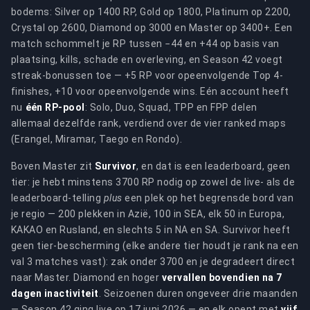
bodems: Silver op 1400 RP, Gold op 1800, Platinum op 2200,
Crystal op 2600, Diamond op 3000 en Master op 3400+. Een
match schommelt je RP tussen −44 en +44 op basis van
plaatsing, kills, schade en overleving, en Season 42 voegt
streak-bonussen toe — +5 RP voor opeenvolgende Top 4-
finishes, +10 voor opeenvolgende wins. Eén account heeft
nu
één RP-pool
: Solo, Duo, Squad, TPP en FPP delen
allemaal dezelfde rank, verdiend over de vier ranked maps
(Erangel, Miramar, Taego en Rondo).
Boven Master zit
Survivor
, en dat is een leaderboard, geen
tier: je hebt minstens 3700 RP nodig op zowel de live- als de
leaderboard-telling
plus
een plek op het begrensde bord van
je regio — 200 plekken in Azië, 100 in SEA, elk 50 in Europa,
KAKAO en Rusland, en slechts 5 in NA en SA. Survivor heeft
geen tier-bescherming (elke andere tier houdt je rank na een
val 3 matches vast): zak onder 3700 en je degradeert direct
naar Master. Diamond en hoger
vervallen bovendien na 7
dagen inactiviteit
. Seizoenen duren ongeveer drie maanden
— Season 42 ging live op 17 juni 2026 — en elk opent met
vijf