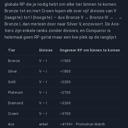
globale RP die je nodig hebt om elke tier binnen te komen.
Bronze tot en met Crown lopen elk over vijf divisies van V
(laagste) tot I (hoogste) — dus Bronze V → Bronze IV → … →
Bronze I, dan meteen door naar Silver V, enzovoort. De Ace-
tiers zijn enkele ranks zonder divisies, en Conqueror is
helemaal geen RP-getal maar een live plek op de ranglijst.
Tier
Divisies
Ongeveer RP om binnen te komen
Bronze
V – I
~1500
Silver
V – I
~1800
Gold
V – I
~2200
Platinum
V – I
~2700
Diamond
V – I
~3200
Crown
V – I
~3700
Ace
enkel
~4199+ · Promotion Match