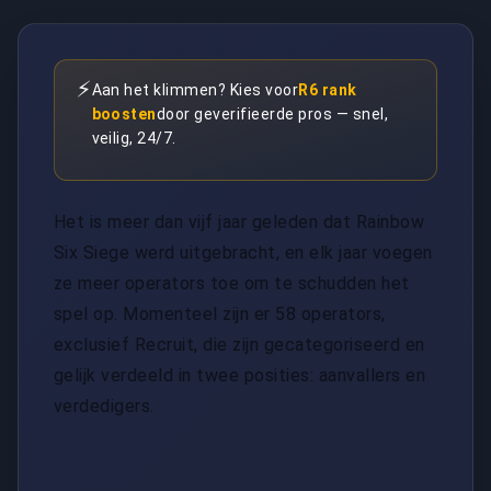
⚡
Aan het klimmen? Kies voor
R6 rank
boosten
door geverifieerde pros — snel,
veilig, 24/7.
Het is meer dan vijf jaar geleden dat Rainbow
Six Siege werd uitgebracht, en elk jaar voegen
ze meer operators toe om te schudden het
spel op. Momenteel zijn er 58 operators,
exclusief Recruit, die zijn gecategoriseerd en
gelijk verdeeld in twee posities: aanvallers en
verdedigers.