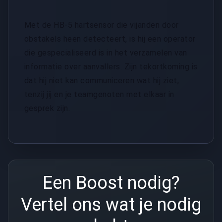
Met de HB-5 hartsensor die vijanden door
obstakels heen detecteert, is hij een operator
die gespecialiseerd is in het verzamelen van
informatie over aanvallers. Zijn tekortkoming is
dat hij niet kan communiceren wat hij ziet,
tenzij jij en je teamgenoten met elkaar in
gesprek zijn.
Een Boost nodig?
Vertel ons wat je nodig