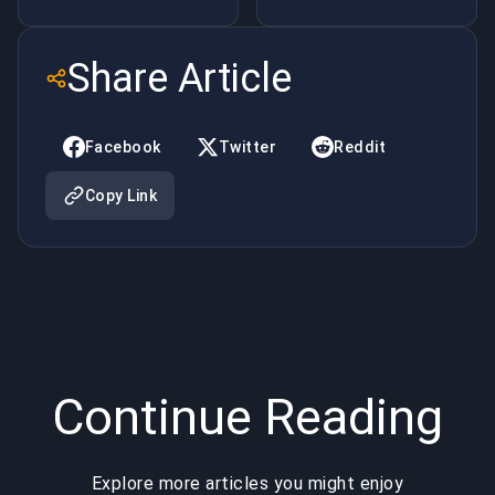
meest
populaire
Share Article
bureaus in
Hearthstone
Facebook
Twitter
Reddit
Copy Link
Continue Reading
Explore more articles you might enjoy