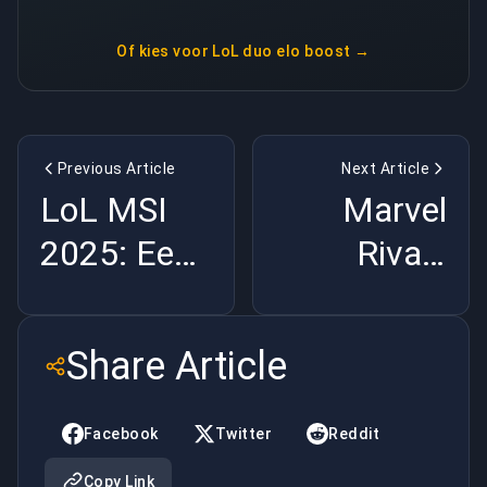
Of kies voor
LoL duo elo boost
→
Previous Article
Next Article
LoL MSI
Marvel
2025: Een
Rivals
toernooi
Seizoen 3
van
Patch
Share Article
veranderende
Breakdown:
machten
"De
Facebook
Twitter
Reddit
afgrond
Copy Link