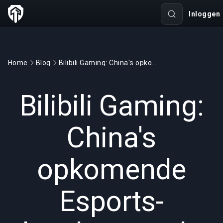
Inloggen
Home
Blog
Bilibili Gaming: China's opkomende Esports-krachtcentrale
GAMING
6 min read
11 jul 2025
Bilibili Gaming:
China's
opkomende
Esports-