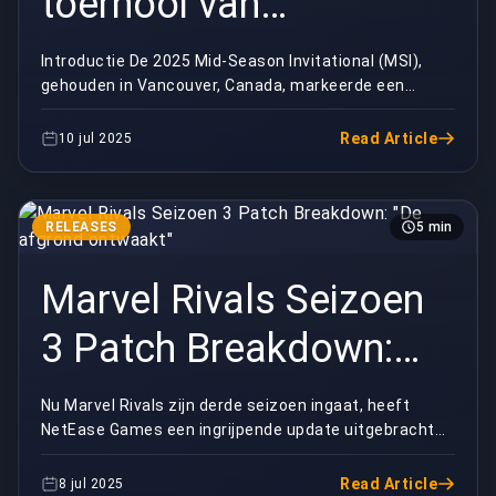
toernooi van
veranderende machten
Introductie De 2025 Mid-Season Invitational (MSI),
gehouden in Vancouver, Canada, markeerde een
cruciaal moment in het mondiale competitieve
landscha...
Read Article
10 jul 2025
RELEASES
5 min
Marvel Rivals Seizoen
3 Patch Breakdown:
"De afgrond ontwaakt"
Nu Marvel Rivals zijn derde seizoen ingaat, heeft
NetEase Games een ingrijpende update uitgebracht
die het slagveld opnieuw vormgeeft met nieuwe
helde...
Read Article
8 jul 2025