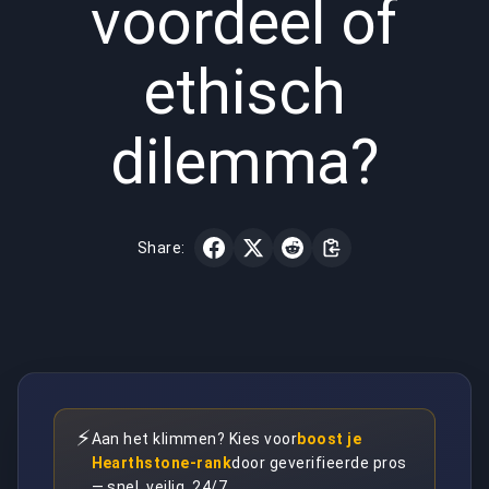
voordeel of
ethisch
dilemma?
Share:
⚡
Aan het klimmen? Kies voor
boost je
Hearthstone-rank
door geverifieerde pros
— snel, veilig, 24/7.