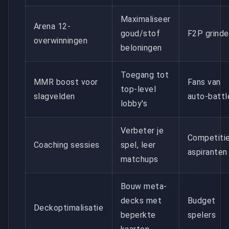
Maximaliseer
Arena 12-
goud/stof
F2P grinde
overwinningen
beloningen
Toegang tot
MMR boost voor
Fans van
top-level
slagvelden
auto-battl
lobby's
Verbeter je
Competiti
Coaching sessies
spel, leer
aspiranten
matchups
Bouw meta-
decks met
Budget
Deckoptimalisatie
beperkte
spelers