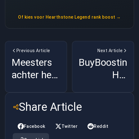
Of kies voor
Hearthstone Legend rank boost
→
Previous Article
Next Article
Meesters
BuyBoosting.
achter het
Het
gordijn: De
toppunt
beste
van
Share Article
coaches in
uitmuntendhe
Dota 2
in
Facebook
Twitter
Reddit
Esports
gameboostin