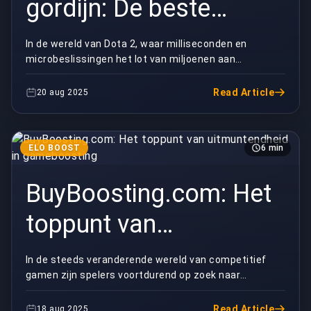
gordijn: De beste
coaches in Dota 2
In de wereld van Dota 2, waar milliseconden en
microbeslissingen het lot van miljoenen aan
Esports
prijzengeld kunnen bepalen, worden de schijnwerpers
vaak ge...
Read Article
20 aug 2025
ELO BOOST
6 min
BuyBoosting.com: Het
toppunt van
uitmuntendheid in
In de steeds veranderende wereld van competitief
gamen zijn spelers voortdurend op zoek naar
gameboosting
manieren om hun klassementen te verbeteren,
exclusieve be...
Read Article
18 aug 2025