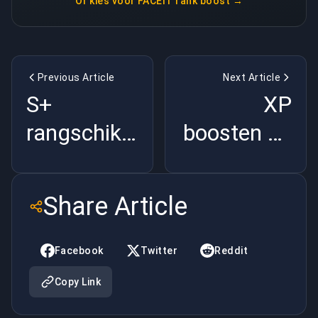
Of kies voor
FACEIT rank boost
→
Previous Article
Next Article
S+
XP
rangschikken
boosten op
in LoL
Fortnite
Battle
Share Article
Royale
Facebook
Twitter
Reddit
Copy Link