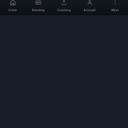
Home
Boosting
Coaching
Account
Meer
Professionele Boosting-
service
Professionele game boosting-diensten met
geverifieerde experts. Veilige, snelle en
betrouwbare rank-ups voor alle competitieve