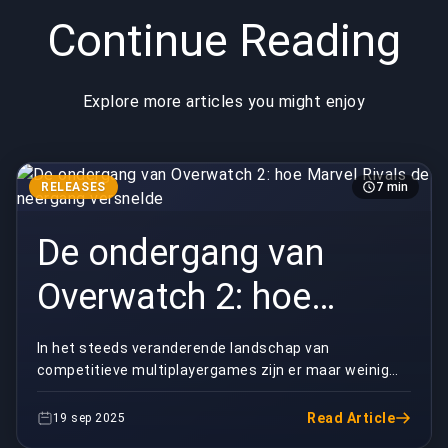
Continue Reading
Explore more articles you might enjoy
RELEASES
7 min
De ondergang van
Overwatch 2: hoe
Marvel Rivals de
In het steeds veranderende landschap van
competitieve multiplayergames zijn er maar weinig
neergang versnelde
titels die zo dramatisch uit de gratie zijn geraakt als
Ove...
Read Article
19 sep 2025