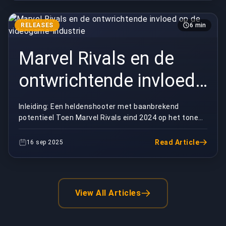
RELEASES
6 min
Marvel Rivals en de
ontwrichtende invloed
op de videogame-
Inleiding: Een heldenshooter met baanbrekend
potentieel Toen Marvel Rivals eind 2024 op het toneel
industrie
verscheen, hadden weinigen verwacht dat het een
va...
Read Article
16 sep 2025
View All Articles