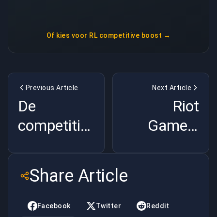
Of kies voor
RL competitive boost
→
Previous Article
Next Article
De
Riot
competitieve
Games:
Apex
Een
Legends in
revolutie in
Share Article
2024: Een
de
jaar van
videogame-
Facebook
Twitter
Reddit