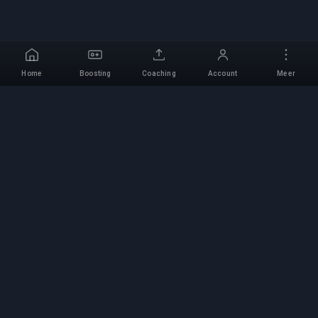
Home
Boosting
Coaching
Account
Meer
Professionele Boosting-
service
Professionele game boosting-diensten met