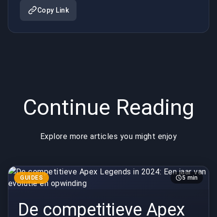
evolutie en
industrie
Copy Link
opwinding
Continue Reading
Explore more articles you might enjoy
GUIDES
5 min
De competitieve Apex