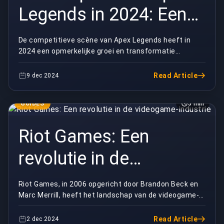
Legends in 2024: Een
jaar van evolutie en
De competitieve scène van Apex Legends heeft in
2024 een opmerkelijke groei en transformatie
opwinding
doorgemaakt. Het jaar zat vol spannende toernooien,
opkom...
Read Article
9 dec 2024
GUIDES
5 min
Riot Games: Een
revolutie in de
videogame-industrie
Riot Games, in 2006 opgericht door Brandon Beck en
Marc Merrill, heeft het landschap van de videogame-
industrie ingrijpend veranderd. Het niet-aflaten...
Read Article
2 dec 2024