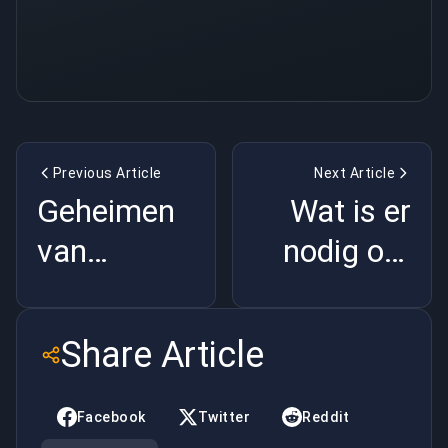
Previous Article
Next Article
Geheimen
Wat is er
van
nodig om
Fortnite,
de beste
onthuld!
Counter
Share Article
Strike: GO-
speler te
Facebook
Twitter
Reddit