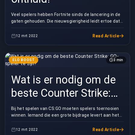
Veel spelers hebben Fortnite sinds de lancering in de
gaten gehouden. Die nieuwsgierigheid leidt ertoe dat
ze enkele van de beste en meest opwindende ...
Read Article
12 mrt 2022
ELO BOOST
3 min
Wat is er nodig om de
beste Counter Strike:
GO-speler te zijn?
Bij het spelen van CS:GO moeten spelers toernooien
winnen. Iemand die een grote bijdrage levert aan het
helpen van het team om hun doel te bereiken, w...
Read Article
12 mrt 2022