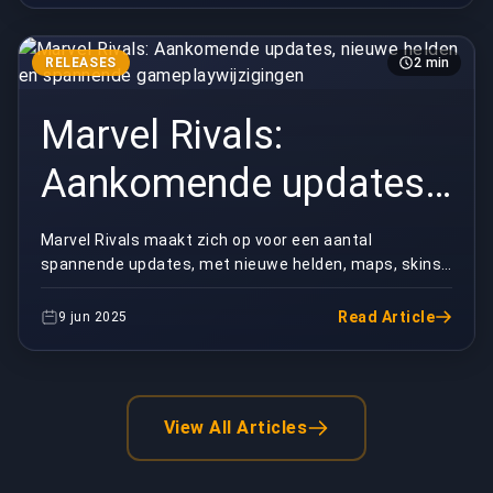
RELEASES
2 min
Marvel Rivals:
Aankomende updates,
nieuwe helden en
Marvel Rivals maakt zich op voor een aantal
spannende updates, met nieuwe helden, maps, skins
spannende
en veranderingen in de gameplay in het vooruitzicht.
Hie...
gameplaywijzigingen
Read Article
9 jun 2025
View All Articles