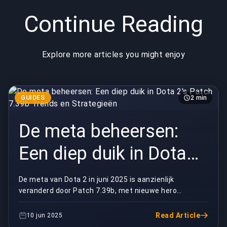
Continue Reading
Explore more articles you might enjoy
GUIDES
2 min
De meta beheersen:
Een diep duik in Dota
2's Patch 7.39b Trends
De meta van Dota 2 in juni 2025 is aanzienlijk
veranderd door Patch 7.39b, met nieuwe hero
en Strategieën
balances, item aanpassingen en strategische
verschuivingen....
Read Article
10 jun 2025