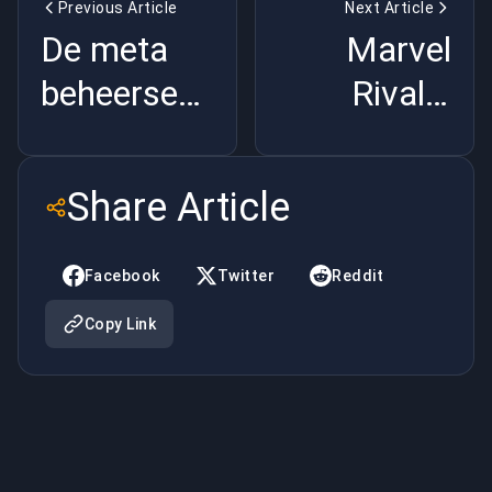
Previous Article
Next Article
De meta
Marvel
beheersen:
Rivals:
Een diep
Aankomende
duik in
updates,
Share Article
Dota 2's
nieuwe
Patch
helden en
Facebook
Twitter
Reddit
7.39b
spannende
Copy Link
Trends en
gameplaywijz
Strategieën