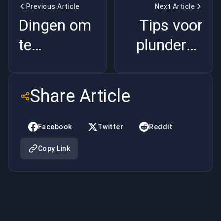
Previous Article
Next Article
Dingen om
Tips voor
te
plunderen
overwegen
en landen:
door DOTA
Apex
Share Article
2-spelers
Legends
Facebook
Twitter
Reddit
Copy Link