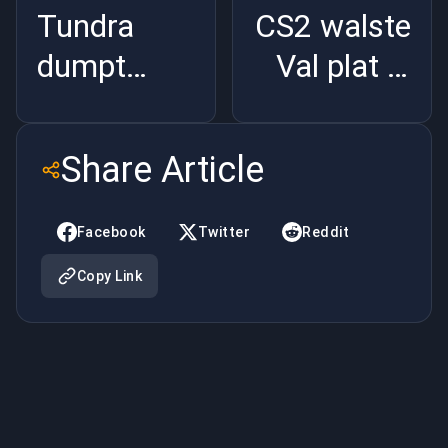
Tundra
CS2 walste
dumpt
Val plat in
Dota 2.
de
Het geld
kijkcijfers |
Share Article
liegt niet |
BuyBoosting
BuyBoosting
Facebook
Twitter
Reddit
Copy Link