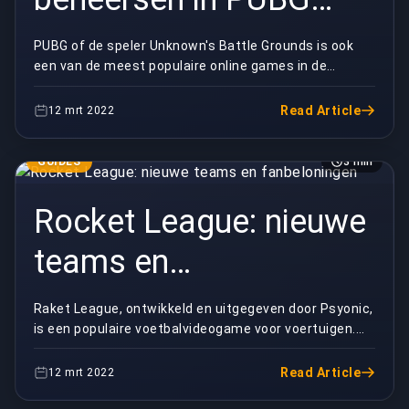
Mobile
PUBG of de speler Unknown's Battle Grounds is ook
een van de meest populaire online games in de
digitale wereld van vandaag. Via PUBG Mobile kun je
va...
Read Article
12 mrt 2022
GUIDES
3 min
Rocket League: nieuwe
teams en
fanbeloningen
Raket League, ontwikkeld en uitgegeven door Psyonic,
is een populaire voetbalvideogame voor voertuigen.
Rocket League werd voor het eerst uitgebracht ...
Read Article
12 mrt 2022