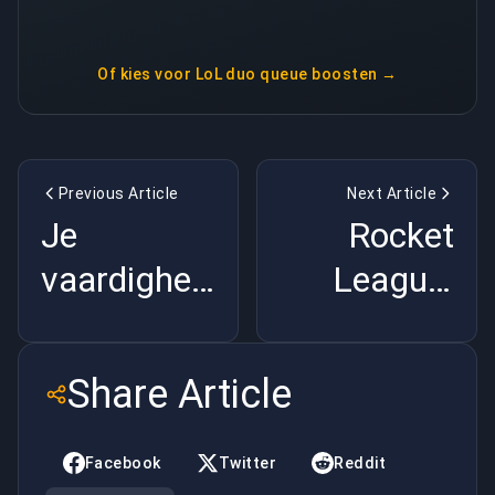
Of kies voor
LoL duo queue boosten
→
Previous Article
Next Article
Je
Rocket
vaardigheden
League:
beheersen
nieuwe
in PUBG
teams en
Share Article
Mobile
fanbeloningen
Facebook
Twitter
Reddit