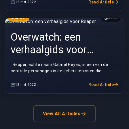
Read Article
12 mrt 2022
GUIDES
3 min
Overwatch: een
verhaalgids voor
Reaper
Reaper, echte naam Gabriel Reyes, is een van de
centrale personages in de gebeurtenissen die
plaatsvinden in het Overwatch-universum. Vóór de
a...
Read Article
12 mrt 2022
View All Articles