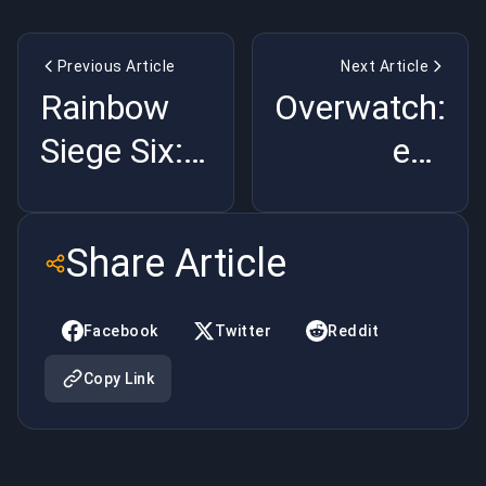
Previous Article
Next Article
Rainbow
Overwatch:
Siege Six:
een
wat is
verhaalgids
MMR?
voor
Share Article
Reaper
Facebook
Twitter
Reddit
Copy Link