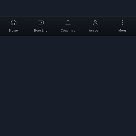
Home
Boosting
Coaching
Account
Meer
Professionele Boosting-
service
Professionele game boosting-diensten met