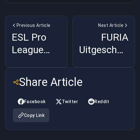
Previous Article
Next Article
ESL Pro
FURIA
League
Uitgeschakeld
S23
op Masters
Playoffs:
Santiago
Share Article
Spirit vs
als Eerste
Astralis
Seed |
Facebook
Twitter
Reddit
wordt een
BuyBoosting
Copy Link
bloedbad |
BuyBoosting