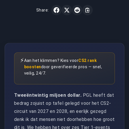
Share:
⚡
Aan het klimmen? Kies voor
CS2 rank
boosten
door geverifieerde pros — snel,
veilig, 24/7.
Tweeëntwintig miljoen dollar.
PGL heeft dat
bedrag zojuist op tafel gelegd voor het CS2-
circuit van 2027 en 2028, en eerlijk gezegd
denk ik dat mensen niet doorhebben hoe groot
dit is. We hebben het over zes Tier 1-events