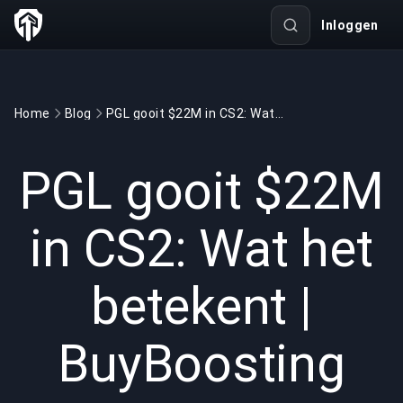
Inloggen
Home
Blog
PGL gooit $22M in CS2: Wat het betekent | BuyBoosting
GAMING
5 min read
12 mrt 2026
PGL gooit $22M
in CS2: Wat het
betekent |
BuyBoosting