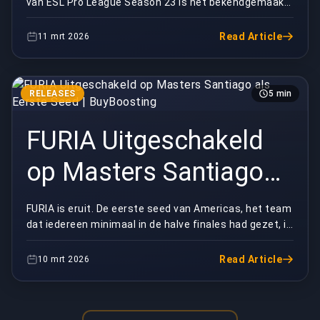
van ESL Pro League Season 23 is net bekendgemaakt
bloedbad |
en eerlijk gezegd, dit worden misschien wel de mee...
BuyBoosting
Read Article
11 mrt 2026
RELEASES
5 min
FURIA Uitgeschakeld
op Masters Santiago
als Eerste Seed |
FURIA is eruit. De eerste seed van Americas, het team
dat iedereen minimaal in de halve finales had gezet, is
BuyBoosting
door BBL Esports naar huis gestuurd in w...
Read Article
10 mrt 2026