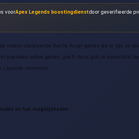
es voor
Apex Legends boostingdienst
door geverifieerde p
de meest veeleisende Battle Royal-games die er zijn, en als
t populaire online games, geeft deze gids je essentiële tip
ex Legends-universum.
endes en hun mogelijkheden