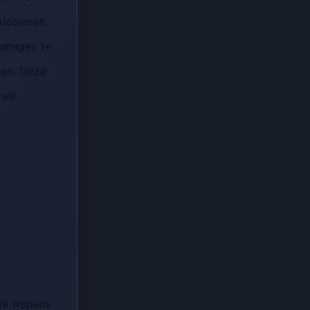
plosieven,
sonages te
pen. Deze
 wil
lle wapens