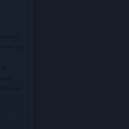
ou kunnen
and hebt op
r de
euvres.
chten van