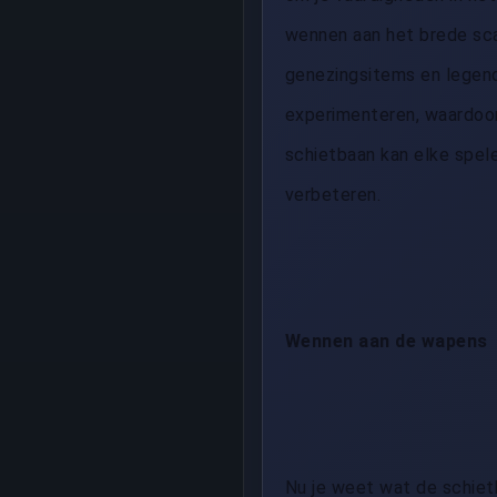
wennen aan het brede scal
genezingsitems en legen
experimenteren, waardoor
schietbaan kan elke spele
verbeteren.
Wennen aan de wapens
Nu je weet wat de schiet