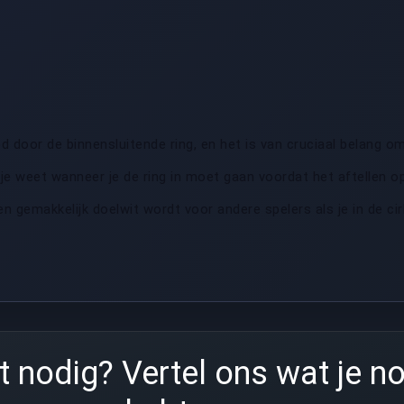
 door de binnensluitende ring, en het is van cruciaal belang om
je weet wanneer je de ring in moet gaan voordat het aftellen op
n gemakkelijk doelwit wordt voor andere spelers als je in de cir
 nodig? Vertel ons wat je n