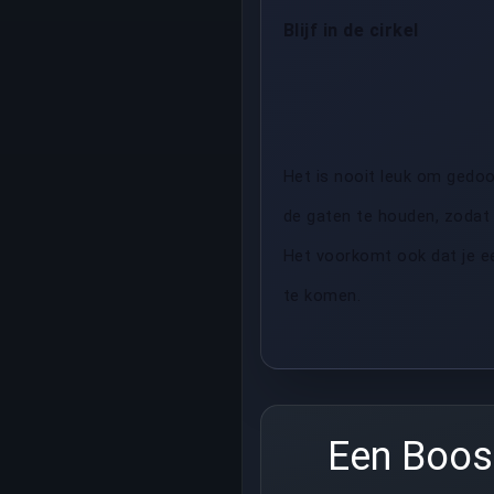
Blijf in de cirkel
Het is nooit leuk om gedood
de gaten te houden, zodat 
Het voorkomt ook dat je ee
te komen.
Een Boost