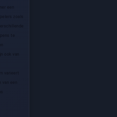
ner een
pelers zoals
verschillende
apens te
en
jn ook van
m varieert
n van een
ns