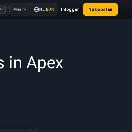
Meer
NL
|
EUR
Inloggen
Nu boosten
l K
2022
s in Apex