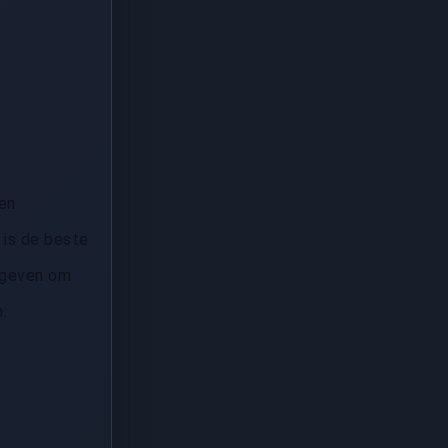
den
 is de beste
s geven om
.