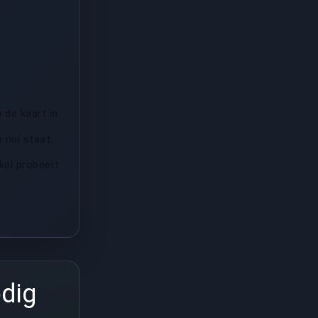
 de kaart in
 nul staat.
kel probeert
odig