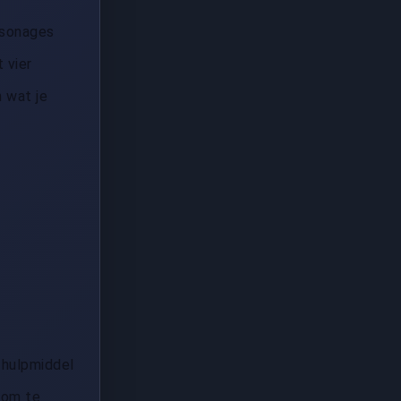
rsonages
 vier
 wat je
 hulpmiddel
t om te