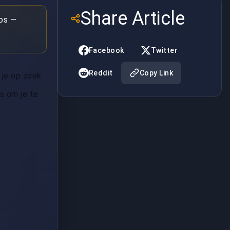
Share Article
ros —
Facebook
Twitter
Reddit
Copy Link
 je op zoek
s om je te