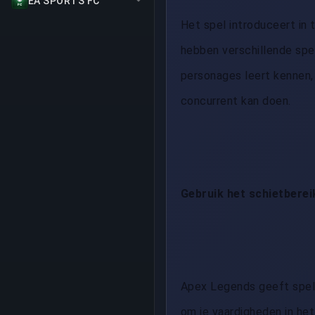
EA SPORTS FC
Het spel introduceert in 
hebben verschillende spee
personages leert kennen, 
concurrent kan doen.
Gebruik het schietberei
Apex Legends geeft spel
om je vaardigheden in het