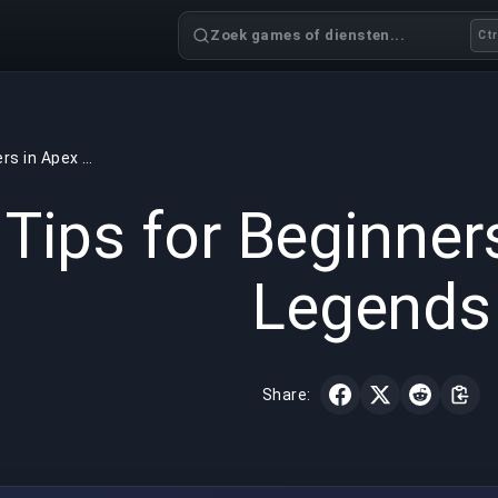
Zoek games of diensten...
Ctr
Tips for Beginners in Apex Legends
GAMING
3 min read
12 mrt 
Tips for Beginner
Legends
Share: