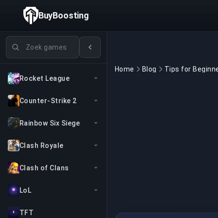
BuyBoosting
Games zoeken
Home
Blog
Rocket League
Counter-Strike 2
Rainbow Six Siege
Clash Royale
Clash of Clans
LoL
TFT