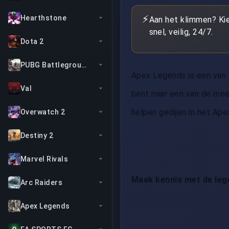
⚡
Hearthstone
Aan het klimmen? Ki
snel, veilig, 24/7.
Dota 2
PUBG Battlegrounds
Apex Legends is een van 
Val
bent naar een van de mees
helpen gedijen in het Ap
Overwatch 2
Destiny 2
Marvel Rivals
Maak kennis met de leg
Arc Raiders
Apex Legends