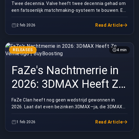
Het | BuyBoosting
Twee decennia. Valve heeft twee decennia gehad om
een fatsoenlijk matchmaking-systeem te bouwen. En
hier zijn we in 2026, kijkend naar de meerderheid ...
Read Article
2 feb 2026
RELEASES
4 min
FaZe's Nachtmerrie in
2026: 3DMAX Heeft Ze
Vernietigd |
FaZe Clan heeft nog geen wedstrijd gewonnen in
2026. Laat dat even bezinken.3DMAX—ja, die 3DMAX—
BuyBoosting
heeft zojuist het zogenaamde superteam overklast in
Kr...
Read Article
1 feb 2026