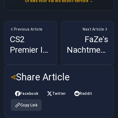
Of kies voor
Val elo boost-service
→
Previous Article
Next Article
CS2
FaZe's
Premier Is
Nachtmerrie
een Grap
in 2026:
en
3DMAX
Share Article
Iedereen
Heeft Ze
Weet Het |
Vernietigd |
Facebook
Twitter
Reddit
BuyBoosting
BuyBoosting
Copy Link