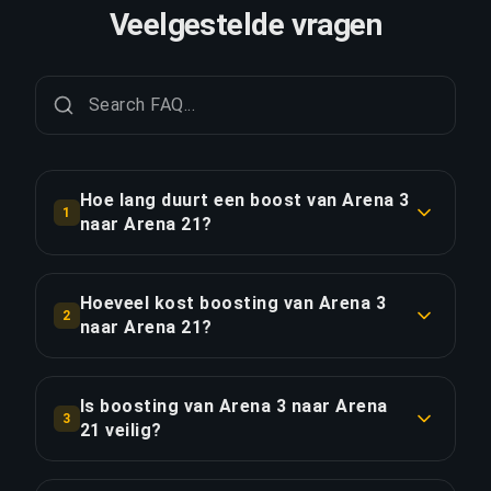
Veelgestelde vragen
Hoe lang duurt een boost van Arena 3
1
naar Arena 21?
Een boost van Arena 3 naar Arena 21 duurt
doorgaans 2-3 dagen. Met Priority Order is de
Hoeveel kost boosting van Arena 3
2
levering ongeveer 25% sneller.
naar Arena 21?
Boosting van Arena 3 naar Arena 21 begint bij
LINK KOPIËREN
€385.57 voor de standaardoptie. Priority Order
Is boosting van Arena 3 naar Arena
3
kost €462.68, en het Full Package met streaming
21 veilig?
kost €532.08.
Ja, al onze boosters gebruiken VPN-beveiliging