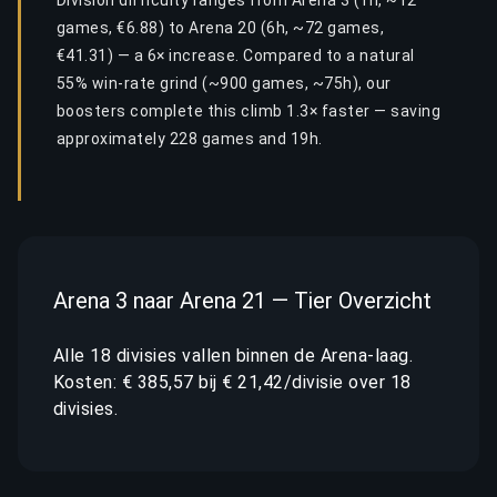
Division difficulty ranges from Arena 3 (1h, ~12
games, €6.88) to Arena 20 (6h, ~72 games,
€41.31) — a 6× increase. Compared to a natural
55% win-rate grind (~900 games, ~75h), our
boosters complete this climb 1.3× faster — saving
approximately 228 games and 19h.
Arena 3 naar Arena 21 — Tier Overzicht
Alle 18 divisies vallen binnen de Arena-laag.
Kosten: € 385,57 bij € 21,42/divisie over 18
divisies.