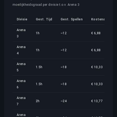
moeilijkheidsgraad per divisie t.o.v. Arena 3
Divisie
Gest. Tijd
Gest. Spellen
Kostenaandeel
Arena
1h
~12
€ 6,88
3
Arena
1h
~12
€ 6,88
4
Arena
1.5h
~18
€ 10,33
5
Arena
1.5h
~18
€ 10,33
6
Arena
2h
~24
€ 13,77
7
Arena