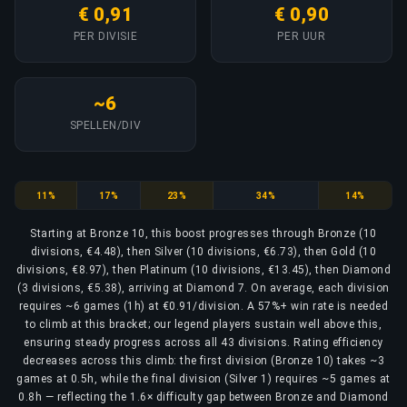
€ 0,91
€ 0,90
PER DIVISIE
PER UUR
~6
SPELLEN/DIV
Bronze
Silver
Gold
Platinum
Diamond
11%
17%
23%
34%
14%
Starting at Bronze 10, this boost progresses through Bronze (10
divisions, €4.48), then Silver (10 divisions, €6.73), then Gold (10
divisions, €8.97), then Platinum (10 divisions, €13.45), then Diamond
(3 divisions, €5.38), arriving at Diamond 7. On average, each division
requires ~6 games (1h) at €0.91/division. A 57%+ win rate is needed
to climb at this bracket; our legend players sustain well above this,
ensuring steady progress across all 43 divisions. Rating efficiency
decreases across this climb: the first division (Bronze 10) takes ~3
games at 0.5h, while the final division (Silver 1) requires ~5 games at
0.8h — reflecting the 1.6× difficulty gap between Bronze and Diamond