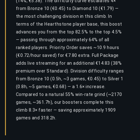
(14%, €5.38). The difficulty curve escalates 4×
from Bronze 10 (€0.45) to Diamond 10 (€1.79) —
the most challenging division in this climb. In
terms of the Hearthstone player base, this boost
advances you from the top 82.5% to the top 4.5%
— passing through approximately 64% of all
ranked players. Priority Order saves ~10.9 hours
(€0.72/hour saved) for €7.80 extra. Full Package
adds live streaming for an additional €14.83 (38%
premium over Standard). Division difficulty ranges
from Bronze 10 (0.5h, ~3 games, €0.45) to Silver 1
(0.8h, ~5 games, €0.68) — a 1.6× increase.
Compared to a natural 55% win-rate grind (~2170
games, ~361.7h), our boosters complete this
climb 8.3× faster — saving approximately 1909
games and 318.2h.