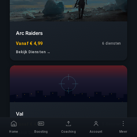
Arc Raiders
Vanaf € 4,99
6 diensten
Bekijk Diensten →
Val
Vanaf € 4,99
5 diensten
Home
Boosting
Coaching
Account
Meer
Bekijk Diensten →