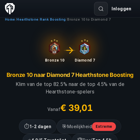
Inloggen
Home
Hearthstone
Rank Boosting
Bronze 10 to Diamond 7
/
/
/
Bronze 10
Diamond 7
Bronze 10 naar Diamond 7 Hearthstone Boosting
Klim van de top 82.5% naar de top 4.5% van de
Hearthstone-spelers
€ 39,01
Vanaf
⏱
🎯
1-2 dagen
Moeilijkheid
Extreme