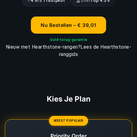
⭐
🏆
4.9/5 Trustpilot
Doel
Top 4.5%
Nu Bestellen – € 39,01
Geld-terug-garantie
Nieuw met Hearthstone-rangen?
Lees de Hearthstone-
ranggids
Kies Je Plan
MEEST POPULAIR
Priority Order