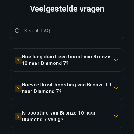
Veelgestelde vragen
Hoe lang duurt een boost van Bronze
1
10 naar Diamond 7?
Een boost van Bronze 10 naar Diamond 7 duurt
doorgaans 1-2 dagen. Met Priority Order is de
Hoeveel kost boosting van Bronze 10
2
levering ongeveer 25% sneller.
naar Diamond 7?
Boosting van Bronze 10 naar Diamond 7 begint
LINK KOPIËREN
bij €39.01 voor de standaardoptie. Priority Order
Is boosting van Bronze 10 naar
3
kost €46.81, en het Full Package met streaming
Diamond 7 veilig?
kost €53.84.
Ja, al onze boosters gebruiken VPN-beveiliging