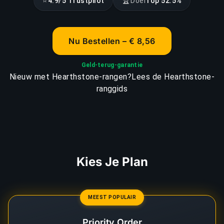
⭐
🏆
4.9/5 Trustpilot
Doel
Top 52.5%
Nu Bestellen – € 8,56
Geld-terug-garantie
Nieuw met Hearthstone-rangen?
Lees de Hearthstone-
ranggids
Kies Je Plan
MEEST POPULAIR
Priority Order