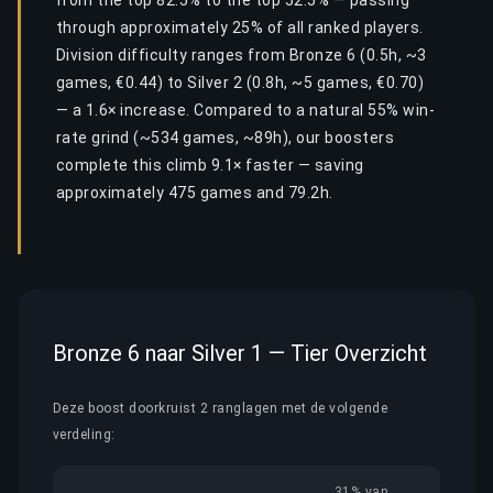
from the top 82.5% to the top 52.5% — passing
through approximately 25% of all ranked players.
Division difficulty ranges from Bronze 6 (0.5h, ~3
games, €0.44) to Silver 2 (0.8h, ~5 games, €0.70)
— a 1.6× increase. Compared to a natural 55% win-
rate grind (~534 games, ~89h), our boosters
complete this climb 9.1× faster — saving
approximately 475 games and 79.2h.
Bronze 6 naar Silver 1 — Tier Overzicht
Deze boost doorkruist 2 ranglagen met de volgende
verdeling:
31% van