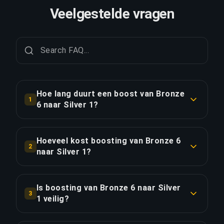
Veelgestelde vragen
Hoe lang duurt een boost van Bronze
1
6 naar Silver 1?
Een boost van Bronze 6 naar Silver 1 duurt
doorgaans 6-12 uur. Met Priority Order is de
Hoeveel kost boosting van Bronze 6
2
levering ongeveer 25% sneller.
naar Silver 1?
Boosting van Bronze 6 naar Silver 1 begint bij
LINK KOPIËREN
€8.56 voor de standaardoptie. Priority Order kost
Is boosting van Bronze 6 naar Silver
3
€10.27, en het Full Package met streaming kost
1 veilig?
€11.81.
Ja, al onze boosters gebruiken VPN-beveiliging