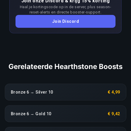
Join onze Discord & krijg 15% korting
vraagt aanzienlijk meer skill dan de doelrank.
Haal je kortingscode op in de server, plus season-
Boosters passen hun aanpak per patch aan om
reset-alerts en directe booster-support.
de meta voor te blijven; elke aanhoudende
Join Discord
terugval in prestaties leidt direct tot een
heropbouw zonder extra kosten.
LINK KOPIËREN
Gerelateerde Hearthstone Boosts
Bronze 6 → Silver 10
€ 4,99
Bronze 6 → Gold 10
€ 9,42