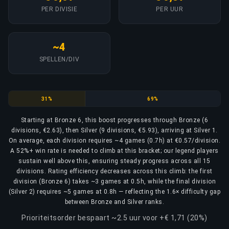
PER DIVISIE
PER UUR
~4
SPELLEN/DIV
Bronze
Silver
31%
69%
Starting at Bronze 6, this boost progresses through Bronze (6
divisions, €2.63), then Silver (9 divisions, €5.93), arriving at Silver 1.
On average, each division requires ~4 games (0.7h) at €0.57/division.
A 52%+ win rate is needed to climb at this bracket; our legend players
sustain well above this, ensuring steady progress across all 15
divisions. Rating efficiency decreases across this climb: the first
division (Bronze 6) takes ~3 games at 0.5h, while the final division
(Silver 2) requires ~5 games at 0.8h — reflecting the 1.6× difficulty gap
between Bronze and Silver ranks.
Prioriteitsorder bespaart ~2.5 uur voor +€ 1,71 (20%)