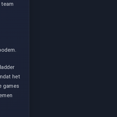
k team
 bodem.
-ladder
omdat het
je games
temen