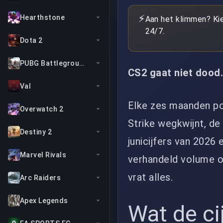
⚡
Hearthstone
Aan het klimmen? Ki
24/7.
Dota 2
PUBG Battlegrounds
CS2 gaat niet dood. 
Val
Elke zes maanden po
Overwatch 2
Strike wegkwijnt, de
Destiny 2
junicijfers van 2026
Marvel Rivals
verhandeld volume ov
vrat alles.
Arc Raiders
Apex Legends
Wat de ci