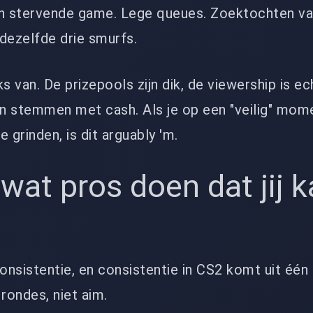
en stervende game. Lege queues. Zoektochten va
dezelfde drie smurfs.
s van. De prizepools zijn dik, de viewership is ec
n stemmen met cash. Als je op een "veilig" mom
 grinden, is dit arguably 'm.
 wat pros doen dat jij 
nsistentie, en consistentie in CS2 komt uit één 
 rondes, niet aim.