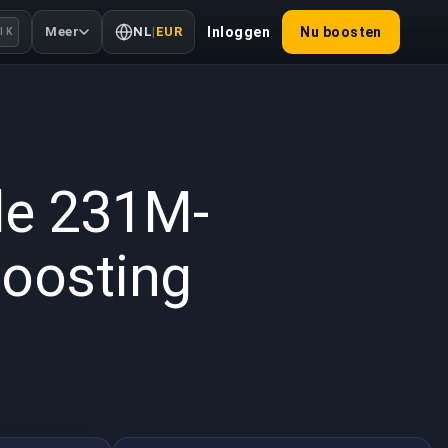
Meer
NL
|
EUR
Inloggen
Nu boosten
l K
2026
de 231M-
oosting