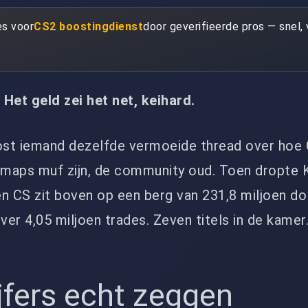
es voor
CS2 boostingdienst
door geverifieerde pros — snel, v
Het geld zei het net, keihard.
st iemand dezelfde vermoeide thread over hoe 
 maps muf zijn, de community oud. Toen dropte K
 en CS zit boven op een berg van 231,8 miljoen do
er 4,05 miljoen trades. Zeven titels in de kamer
jfers echt zeggen