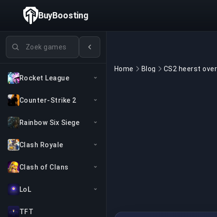
BuyBoosting
Games zoeken
Home
Blog
Rocket League
Counter-Strike 2
Rainbow Six Siege
Clash Royale
Clash of Clans
LoL
TFT