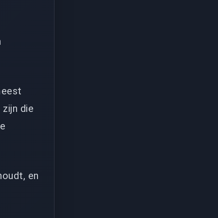
n
meest
zijn die
de
houdt, en