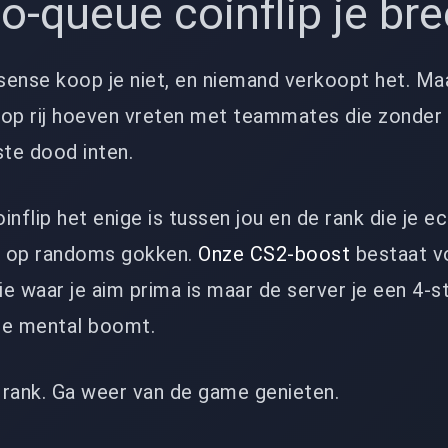
lo-queue coinflip je bre
ense koop je niet, en niemand verkoopt het. Maa
op rij hoeven vreten met teammates die zonder u
ste dood inten.
nflip het enige is tussen jou en de rank die je ec
d op randoms gokken.
Onze CS2-boost
bestaat v
die waar je aim prima is maar de server je een 4-s
rie mental boomt.
e rank. Ga weer van de game genieten.