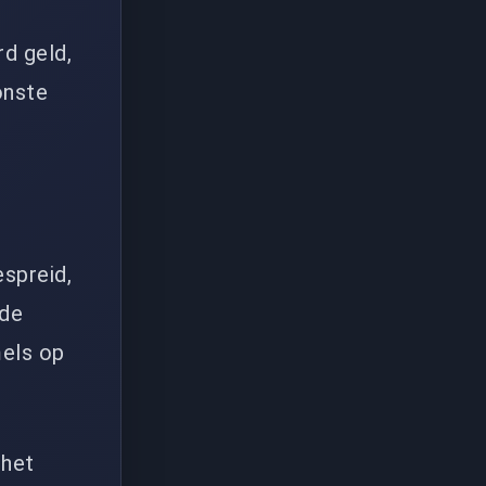
rd geld,
onste
espreid,
 de
mels op
 het