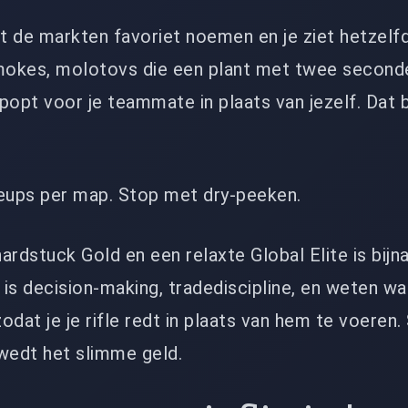
at de markten favoriet noemen en je ziet hetzelf
mokes, molotovs die een plant met twee second
popt voor je teammate in plaats van jezelf. Dat 
ineups per map. Stop met dry-peeken.
ardstuck Gold en een relaxte Global Elite is bijn
is decision-making, tradediscipline, en weten w
zodat je je rifle redt in plaats van hem te voeren.
wedt het slimme geld.