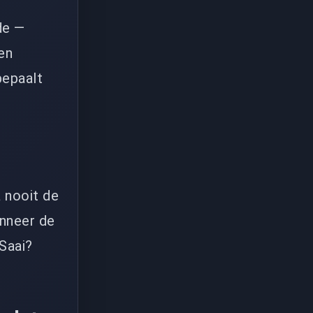
de —
en
bepaalt
a nooit de
anneer de
 Saai?