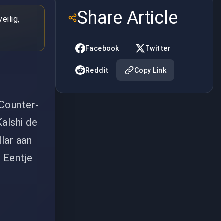
Share Article
eilig,
Facebook
Twitter
Reddit
Copy Link
Counter-
alshi de
llar aan
. Eentje