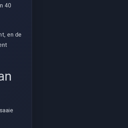
n 40
ht, en de
ent
kan
saaie