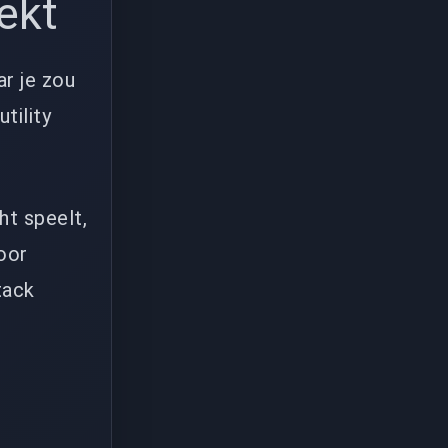
ekt
r je zou
tility
ht speelt,
oor
tack