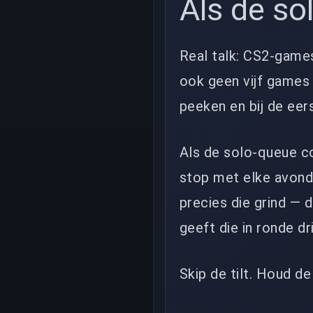
Als de so
Real talk: CS2-games
ook geen vijf games 
peeken en bij de eer
Als de solo-queue coi
stop met elke avon
precies die grind — 
geeft die in ronde d
Skip de tilt. Houd d