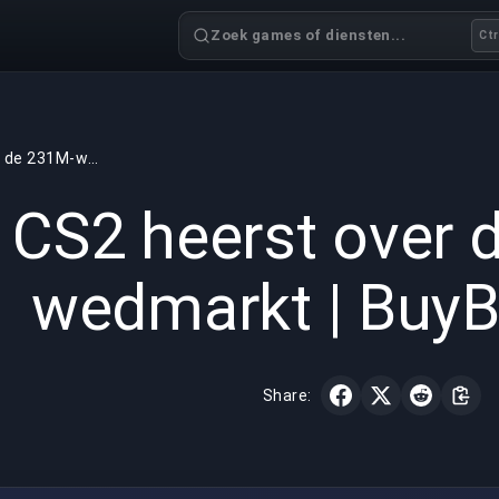
Zoek games of diensten...
Ctr
CS2 heerst over de 231M-wedmarkt | BuyBoosting
GAMING
4 min read
5 jul 
CS2 heerst over 
wedmarkt | BuyB
Share: