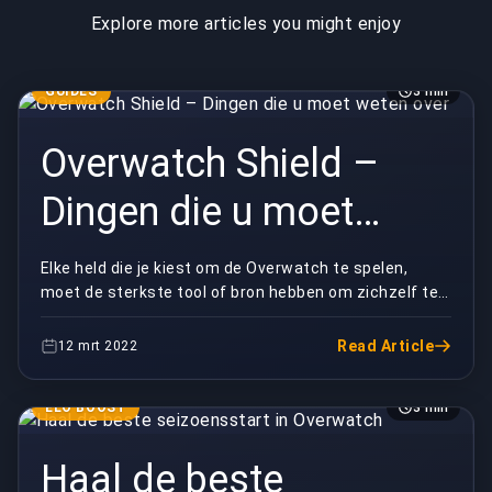
Explore more articles you might enjoy
GUIDES
3 min
Overwatch Shield –
Dingen die u moet
weten over
Elke held die je kiest om de Overwatch te spelen,
moet de sterkste tool of bron hebben om zichzelf te
beschermen tegen de potentiële vijanden. In het ...
Read Article
12 mrt 2022
ELO BOOST
3 min
Haal de beste