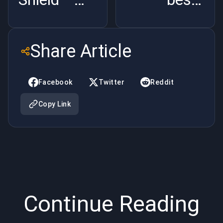
Dingen die
seizoensstart
u moet
in
Share Article
weten over
Overwatch
Facebook
Twitter
Reddit
Copy Link
Continue Reading