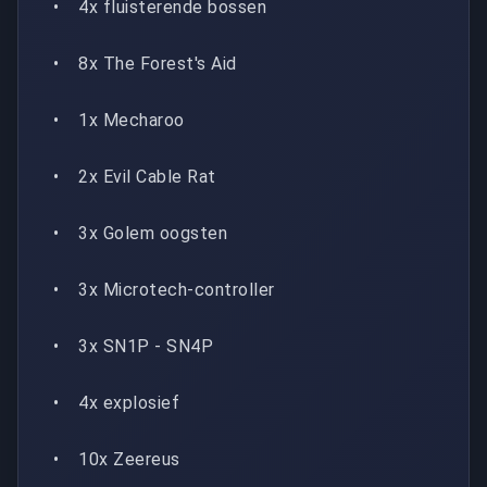
• 4x fluisterende bossen
• 8x The Forest's Aid
• 1x Mecharoo
• 2x Evil Cable Rat
• 3x Golem oogsten
• 3x Microtech-controller
• 3x SN1P - SN4P
• 4x explosief
• 10x Zeereus