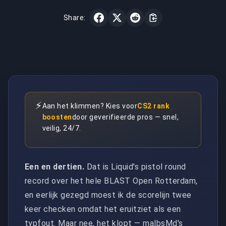
Share:
⚡
Aan het klimmen? Kies voor
CS2 rank
boosten
door geverifieerde pros — snel,
veilig, 24/7.
Een en dertien.
Dat is Liquid's pistol round
record over het hele BLAST Open Rotterdam,
en eerlijk gezegd moest ik de scorelijn twee
keer checken omdat het eruitziet als een
typfout. Maar nee, het klopt — malbsMd's