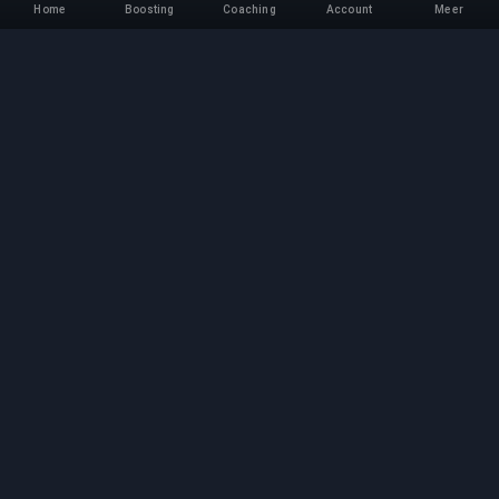
Home
Boosting
Coaching
Account
Meer
Professionele Boosting-
service
Professionele game boosting-diensten met
geverifieerde experts. Veilige, snelle en
betrouwbare rank-ups voor alle competitieve
games.