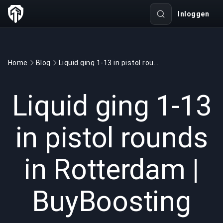
Inloggen
Home
Blog
Liquid ging 1-13 in pistol rounds in Rotterdam | BuyBoosting
GAMING
4 min read
23 mrt 2026
Liquid ging 1-13
in pistol rounds
in Rotterdam |
BuyBoosting