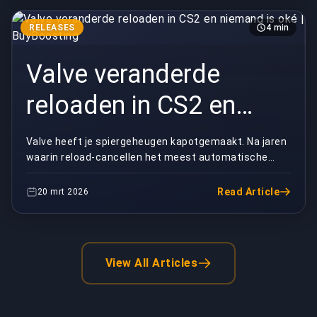
RELEASES
4 min
Valve veranderde
reloaden in CS2 en
niemand is oké |
Valve heeft je spiergeheugen kapotgemaakt. Na jaren
waarin reload-cancellen het meest automatische
BuyBoosting
ding in Counter-Strike was, heeft Valve zojuist het...
Read Article
20 mrt 2026
View All Articles