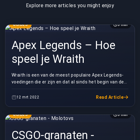
Explore more articles you might enjoy
GUIDES
3 min
Apex Legends – Hoe
speel je Wraith
Wraith is een van de meest populaire Apex Legends-
voedingen die er zijn en dat al sinds het begin van de
game. Ze is overal de go-to voor edgelords; z...
Read Article
12 mrt 2022
GUIDES
3 min
CSGO-granaten -