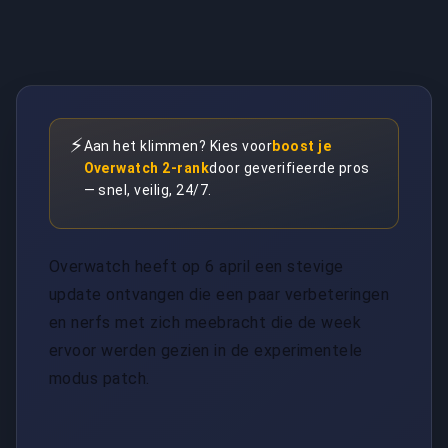
⚡
Aan het klimmen? Kies voor
boost je
Overwatch 2-rank
door geverifieerde pros
— snel, veilig, 24/7.
Overwatch heeft op 6 april een stevige
update ontvangen die een paar verbeteringen
en nerfs met zich meebracht die de week
ervoor werden gezien in de experimentele
modus patch.