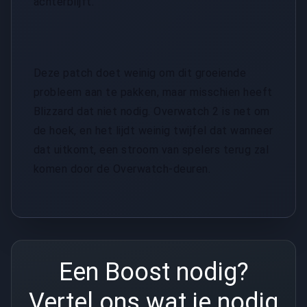
achterblijft.
Deze patch doet weinig om dit groeiende
probleem aan te pakken, maar misschien heeft
Blizzard dat niet nodig. Overwatch 2 is net om
de hoek, en het lijdt weinig twijfel dat wanneer
dat uitkomt, een stroom van spelers terug zal
komen door de Overwatch-deuren.
Een Boost nodig?
Vertel ons wat je nodig