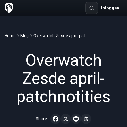
Inloggen
Home
Blog
Overwatch Zesde april-patchnotities
GAMING
3 min read
12 mrt 2022
Overwatch
Zesde april-
patchnotities
Share: