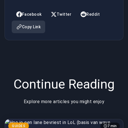
van wave
van wave
control)
control)
Facebook
Twitter
Reddit
Copy Link
Continue Reading
Explore more articles you might enjoy
GUIDES
7 min