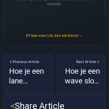
minuten.
Of kies voor
LoL duo elo boost
→
Previous Article
Next Article
Hoe je een
Hoe je een
lane
wave slow
bevriest in
pusht in
LoL (basis
LoL (basis
Share Article