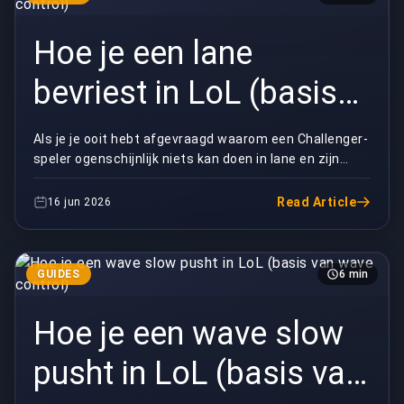
Hoe je een lane
bevriest in LoL (basis
van wave control)
Als je je ooit hebt afgevraagd waarom een Challenger-
speler ogenschijnlijk niets kan doen in lane en zijn
tegenstander tóch het spel uit wurgt, is het...
Read Article
16 jun 2026
GUIDES
6 min
Hoe je een wave slow
pusht in LoL (basis van