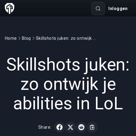
Inloggen
Home
Blog
Skillshots juken: zo ontwijk je abilities in LoL
GAMING
6 min read
16 jun 2026
Skillshots juken:
zo ontwijk je
abilities in LoL
Share: