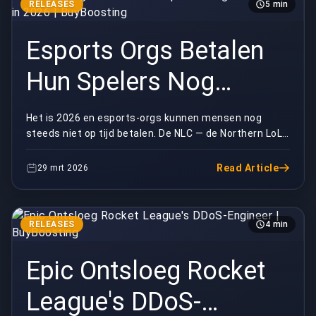
RELEASES
5 min
Esports Orgs Betalen
Hun Spelers Nog
Steeds Niet in 2026 |
Het is 2026 en esports-orgs kunnen mensen nog
steeds niet op tijd betalen. De NLC — de Northern LoL
BuyBoosting
Championship — is de laatste organisatie die publi...
Read Article
29 mrt 2026
RELEASES
4 min
Epic Ontsloeg Rocket
League's DDoS-