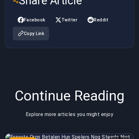
Share Article
Spelers
DDoS-
Nog
Engineer |
Facebook
Twitter
Reddit
Steeds
BuyBoosting
Copy Link
Niet in
2026 |
BuyBoosting
Continue Reading
Explore more articles you might enjoy