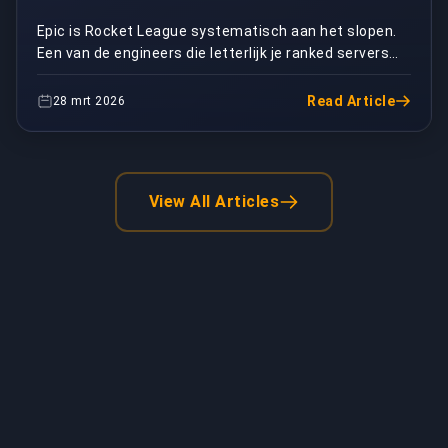
Engineer | BuyBoosting
Epic is Rocket League systematisch aan het slopen.
Een van de engineers die letterlijk je ranked servers
draaiende hield is net ontslagen, en haar afs...
Read Article
28 mrt 2026
View All Articles