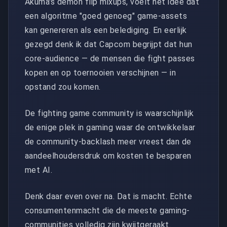
Akuma's demon flip mixups, voelt het idee dat
een algoritme "goed genoeg" game-assets
kan genereren als een belediging. En eerlijk
gezegd denk ik dat Capcom begrijpt dat hun
core-audience — de mensen die fight passes
kopen en op toernooien verschijnen — in
opstand zou komen.
De fighting game community is waarschijnlijk
de enige plek in gaming waar de ontwikkelaar
de community-backlash meer vreest dan de
aandeelhoudersdruk om kosten te besparen
met AI.
Denk daar even over na. Dat is macht. Echte
consumentenmacht die de meeste gaming-
communities volledig zijn kwijtgeraakt.