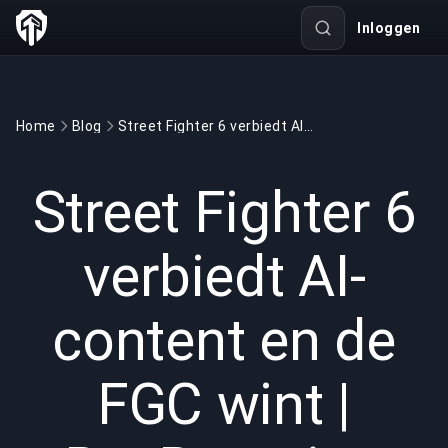
Inloggen
Home
Blog
Street Fighter 6 verbiedt AI-content en de FGC wint | BuyBoosting
GAMING
5 min read
30 mrt 2026
Street Fighter 6
verbiedt AI-
content en de
FGC wint |