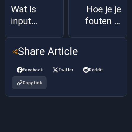
Wat is
Hoe je je
input
fouten in
buffering
TFT
in LoL en
herkent en
Share Article
waarom is
ervan leert
het zo
Facebook
Twitter
Reddit
sterk
Copy Link