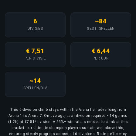
6
~84
DIVISIES
GEST. SPELLEN
€ 7,51
€ 6,44
PER DIVISIE
PER UUR
~14
SPELLEN/DIV
This 6-division climb stays within the Arena tier, advancing from
Arena 1 to Arena 7. On average, each division requires ~14 games
(1.2h) at €7.51/division. A 55%+ win rate is needed to climb at this
bracket; our ultimate champion players sustain well above this,
ensuring steady progress across all 6 divisions. Rating efficiency