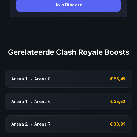
Join Discord
aanhoudende terugval in prestaties leidt direct
tot een heropbouw zonder extra kosten.
LINK KOPIËREN
Gerelateerde Clash Royale Boosts
Arena 1 → Arena 8
€ 55,45
Arena 1 → Arena 6
€ 35,52
Arena 2 → Arena 7
€ 38,99