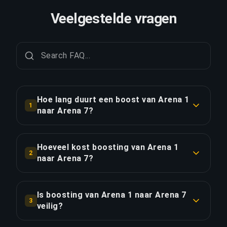
Veelgestelde vragen
Hoe lang duurt een boost van Arena 1
1
naar Arena 7?
Een boost van Arena 1 naar Arena 7 duurt
doorgaans 6-12 uur. Met Priority Order is de
Hoeveel kost boosting van Arena 1
2
levering ongeveer 25% sneller.
naar Arena 7?
Boosting van Arena 1 naar Arena 7 begint bij
LINK KOPIËREN
€45.05 voor de standaardoptie. Priority Order
Is boosting van Arena 1 naar Arena 7
3
kost €54.06, en het Full Package met streaming
veilig?
kost €62.17.
Ja, al onze boosters gebruiken VPN-beveiliging