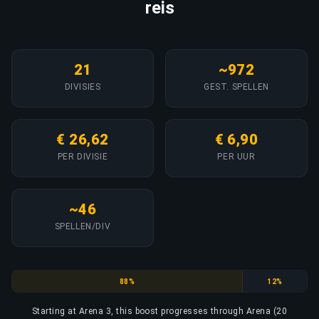
reis
21
~972
DIVISIES
GEST. SPELLEN
€ 26,62
€ 6,90
PER DIVISIE
PER UUR
~46
SPELLEN/DIV
Arena
Valkalla
88%
12%
Starting at Arena 3, this boost progresses through Arena (20