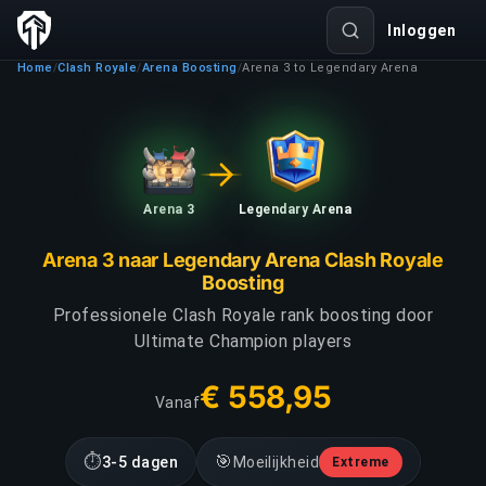
Inloggen
Home
Clash Royale
Arena Boosting
Arena 3 to Legendary Arena
/
/
/
Arena 3
Legendary Arena
Arena 3 naar Legendary Arena Clash Royale
Boosting
Professionele Clash Royale rank boosting door
Ultimate Champion players
€ 558,95
Vanaf
⏱
🎯
3-5 dagen
Moeilijkheid
Extreme