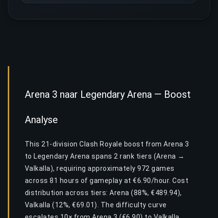
Arena 3 naar Legendary Arena — Boost
Analyse
This 21-division Clash Royale boost from Arena 3
to Legendary Arena spans 2 rank tiers (Arena →
Valkalla), requiring approximately 972 games
across 81 hours of gameplay at €6.90/hour. Cost
distribution across tiers: Arena (88%, €489.94),
Valkalla (12%, €69.01). The difficulty curve
escalates 10× from Arena 3 (€6.90) to Valkalla