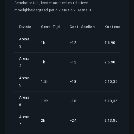
Geschatte tijd, kostenaandeel en relatieve
moeilijkheidsgraad per divisie t.o.v. Arena 3
Divisie
Gest. Tijd
Gest. Spellen
Kostenaandeel
Arena
1h
~12
€ 6,90
3
Arena
1h
~12
€ 6,90
4
Arena
1.5h
~18
€ 10,35
5
Arena
1.5h
~18
€ 10,35
6
Arena
2h
~24
€ 13,80
7