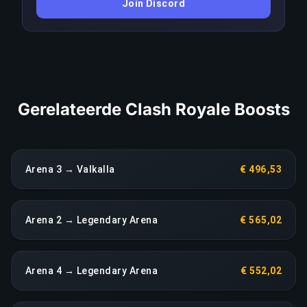
Join Discord
voor te blijven; elke aanhoudende terugval in
prestaties leidt direct tot een heropbouw zonder
extra kosten.
LINK KOPIËREN
Gerelateerde Clash Royale Boosts
Arena 3 → Valkalla
€ 496,53
Arena 2 → Legendary Arena
€ 565,02
Arena 4 → Legendary Arena
€ 552,02