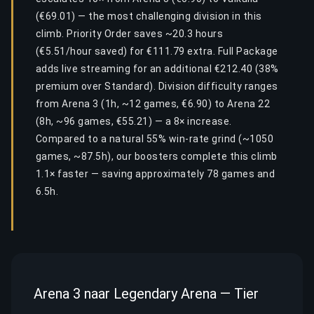
(€69.01) — the most challenging division in this
climb. Priority Order saves ~20.3 hours
(€5.51/hour saved) for €111.79 extra. Full Package
adds live streaming for an additional €212.40 (38%
premium over Standard). Division difficulty ranges
from Arena 3 (1h, ~12 games, €6.90) to Arena 22
(8h, ~96 games, €55.21) — a 8× increase.
Compared to a natural 55% win-rate grind (~1050
games, ~87.5h), our boosters complete this climb
1.1× faster — saving approximately 78 games and
6.5h.
Arena 3 naar Legendary Arena — Tier