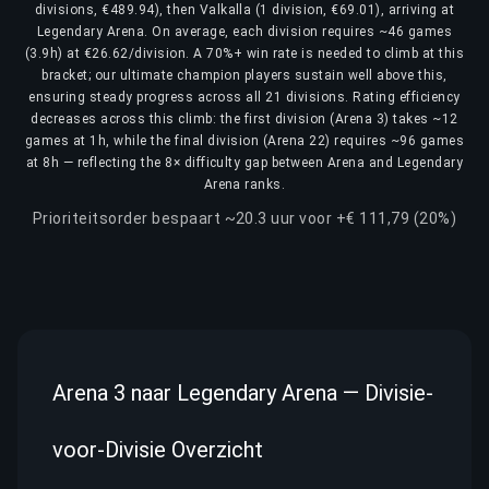
divisions, €489.94), then Valkalla (1 division, €69.01), arriving at
Legendary Arena. On average, each division requires ~46 games
(3.9h) at €26.62/division. A 70%+ win rate is needed to climb at this
bracket; our ultimate champion players sustain well above this,
ensuring steady progress across all 21 divisions. Rating efficiency
decreases across this climb: the first division (Arena 3) takes ~12
games at 1h, while the final division (Arena 22) requires ~96 games
at 8h — reflecting the 8× difficulty gap between Arena and Legendary
Arena ranks.
Prioriteitsorder bespaart ~20.3 uur voor +€ 111,79 (20%)
Arena 3 naar Legendary Arena — Divisie-
voor-Divisie Overzicht