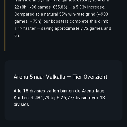
from Arena 5 (1.5h, ~18 games, €10.47) to Arena
22 (8h, ~96 games, €55.86) — a 5.33× increase.
Compared to a natural 55% win-rate grind (~900
games, ~75h), our boosters complete this climb
1.1× faster — saving approximately 72 games and
6h.
Arena 5 naar Valkalla — Tier Overzicht
Alle 18 divisies vallen binnen de Arena-laag.
Kosten: € 481,79 bij € 26,77/divisie over 18
divisies.