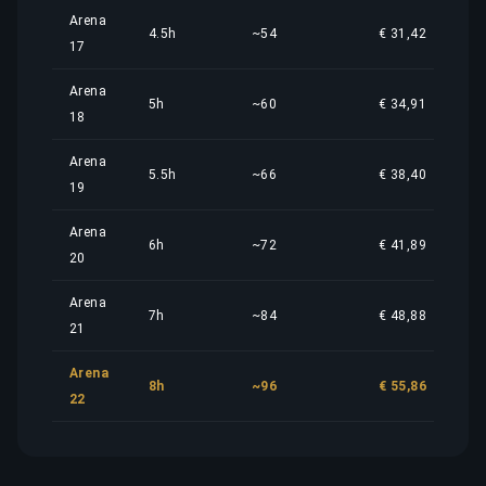
Arena
4.5h
~54
€ 31,42
17
Arena
5h
~60
€ 34,91
18
Arena
5.5h
~66
€ 38,40
19
Arena
6h
~72
€ 41,89
20
Arena
7h
~84
€ 48,88
21
Arena
8h
~96
€ 55,86
22