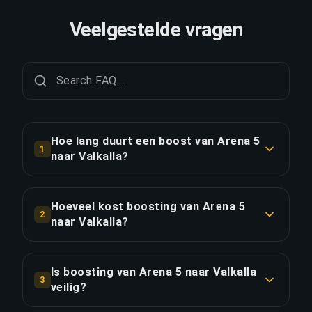
Veelgestelde vragen
Hoe lang duurt een boost van Arena 5
1
naar Valkalla?
Een boost van Arena 5 naar Valkalla duurt
doorgaans 2-3 dagen. Met Priority Order is de
Hoeveel kost boosting van Arena 5
2
levering ongeveer 25% sneller.
naar Valkalla?
Boosting van Arena 5 naar Valkalla begint bij
LINK KOPIËREN
€481.79 voor de standaardoptie. Priority Order
Is boosting van Arena 5 naar Valkalla
3
kost €578.15, en het Full Package met streaming
veilig?
kost €664.88.