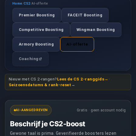
Home
CS2
AI-offerte
/
/
Premier Boosting
FACEIT Boosting
Competitive Boosting
Wingman Boosting
Armory Boosting
AI-offerte
Coaching
Nieuw met CS 2-rangen?
Lees de CS 2-ranggids
·
Seizoensdatums & rank-reset
AI-AANGEDREVEN
Gratis · geen account nodig
Beschrijf je CS2-boost
Gewone taal is prima. Geverifieerde boosters lezen