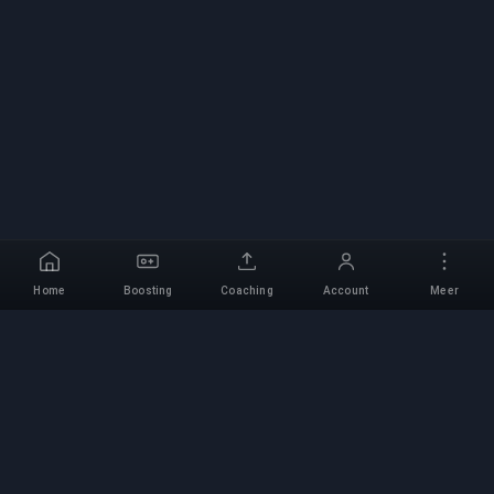
Home
Boosting
Coaching
Account
Meer
Professionele Boosting-
service
Professionele game boosting-diensten met