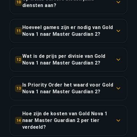
10
Gemiddelde reactietijd is minder dan 5 minuten.
diensten aan?
LINK KOPIËREN
We ondersteunen alle grote servers: EUW
LINK KOPIËREN
(Europa West), EUNE (Europa Noord & Oost), NA,
Hoeveel games zijn er nodig van Gold
11
OCE, LAN/LAS, BR, TR, RU, KR, JP en meer.
Nova 1 naar Master Guardian 2?
Ongeveer 42 games (28 uur speeltijd). Met
LINK KOPIËREN
Priority Order bespaar je ~7 uur voor 20% extra.
Wat is de prijs per divisie van Gold
12
Nova 1 naar Master Guardian 2?
LINK KOPIËREN
De boost van Gold Nova 1 naar Master Guardian
2 kost €5.55 per divisie over 5 divisies. Totaal:
Is Priority Order het waard voor Gold
13
€27.74.
Nova 1 naar Master Guardian 2?
Priority Order voegt €5.55 (20%) toe voor 25%
LINK KOPIËREN
snellere levering en bespaart ongeveer 7 uur. Dat
Hoe zijn de kosten van Gold Nova 1
komt neer op €0.79 per bespaarde uur.
naar Master Guardian 2 per tier
14
verdeeld?
LINK KOPIËREN