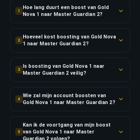
Hoe lang duurt een boost van Gold
1
Nova 1 naar Master Guardian 2?
Een boost van Gold Nova 1 naar Master Guardian
2 duurt doorgaans 1-2 dagen. Met Priority Order
Hoeveel kost boosting van Gold Nova
2
is de levering ongeveer 25% sneller.
1 naar Master Guardian 2?
Boosting van Gold Nova 1 naar Master Guardian
LINK KOPIËREN
2 begint bij €27.74 voor de standaardoptie.
Is boosting van Gold Nova 1 naar
3
Priority Order kost €33.29, en het Full Package
Master Guardian 2 veilig?
met streaming kost €38.28.
Ja, al onze boosters gebruiken VPN-beveiliging
die overeenkomt met jouw regio en spelen met
Wie zal mijn account boosten van
LINK KOPIËREN
4
de "Offline weergeven"-functie ingeschakeld. We
Gold Nova 1 naar Master Guardian 2?
hebben meer dan 50.000 bestellingen voltooid
Alleen geverifieerde Global Elite players
met een 4,9/5 Trustpilot-beoordeling.
verzorgen onze boosts. Elke booster doorloopt
Kan ik de voortgang van mijn boost
een streng selectieproces met rankverificatie en
van Gold Nova 1 naar Master
5
LINK KOPIËREN
winrate-analyse.
Guardian 2 volgen?