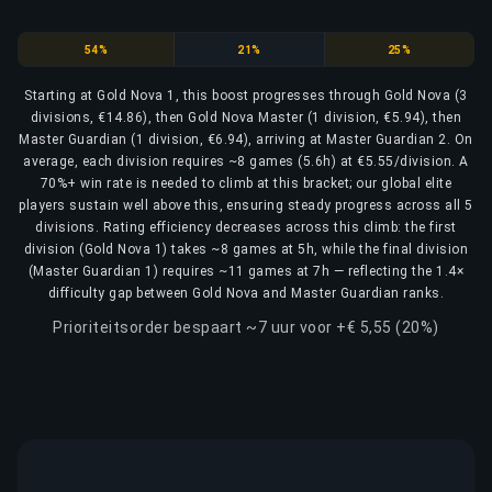
Gold Nova
Gold Nova Master
Master Guardian
54%
21%
25%
Starting at Gold Nova 1, this boost progresses through Gold Nova (3
divisions, €14.86), then Gold Nova Master (1 division, €5.94), then
Master Guardian (1 division, €6.94), arriving at Master Guardian 2. On
average, each division requires ~8 games (5.6h) at €5.55/division. A
70%+ win rate is needed to climb at this bracket; our global elite
players sustain well above this, ensuring steady progress across all 5
divisions. Rating efficiency decreases across this climb: the first
division (Gold Nova 1) takes ~8 games at 5h, while the final division
(Master Guardian 1) requires ~11 games at 7h — reflecting the 1.4×
difficulty gap between Gold Nova and Master Guardian ranks.
Prioriteitsorder bespaart ~7 uur voor +€ 5,55 (20%)