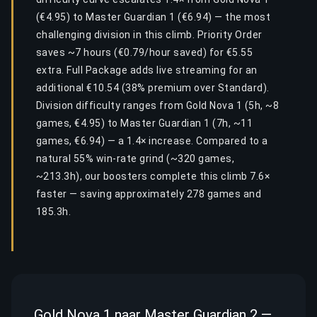
(€4.95) to Master Guardian 1 (€6.94) — the most
challenging division in this climb. Priority Order
saves ~7 hours (€0.79/hour saved) for €5.55
extra. Full Package adds live streaming for an
additional €10.54 (38% premium over Standard).
Division difficulty ranges from Gold Nova 1 (5h, ~8
games, €4.95) to Master Guardian 1 (7h, ~11
games, €6.94) — a 1.4× increase. Compared to a
natural 55% win-rate grind (~320 games,
~213.3h), our boosters complete this climb 7.6×
faster — saving approximately 278 games and
185.3h.
Gold Nova 1 naar Master Guardian 2 —