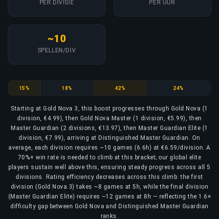
PER DIVISIE
PER UUR
~10
SPELLEN/DIV
Gold Nova
Gold Nova Master
Master Guardian
Master Guardian Elite
15%
18%
42%
24%
Starting at Gold Nova 3, this boost progresses through Gold Nova (1
division, €4.99), then Gold Nova Master (1 division, €5.99), then
Master Guardian (2 divisions, €13.97), then Master Guardian Elite (1
division, €7.99), arriving at Distinguished Master Guardian. On
average, each division requires ~10 games (6.6h) at €6.59/division. A
70%+ win rate is needed to climb at this bracket; our global elite
players sustain well above this, ensuring steady progress across all 5
divisions. Rating efficiency decreases across this climb: the first
division (Gold Nova 3) takes ~8 games at 5h, while the final division
(Master Guardian Elite) requires ~12 games at 8h — reflecting the 1.6×
difficulty gap between Gold Nova and Distinguished Master Guardian
ranks.