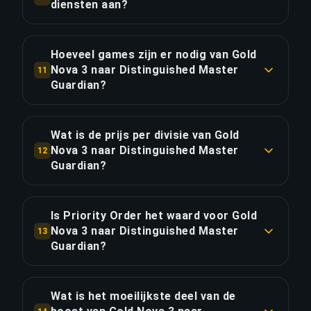
Gemiddelde reactietijd is minder dan 5 minuten.
diensten aan?
LINK KOPIËREN
We ondersteunen alle grote servers: EUW
LINK KOPIËREN
(Europa West), EUNE (Europa Noord & Oost), NA,
Hoeveel games zijn er nodig van Gold
OCE, LAN/LAS, BR, TR, RU, KR, JP en meer.
Nova 3 naar Distinguished Master
11
Guardian?
LINK KOPIËREN
Ongeveer 50 games (33 uur speeltijd). Met
Priority Order bespaar je ~8.3 uur voor 20% extra.
Wat is de prijs per divisie van Gold
Nova 3 naar Distinguished Master
12
Guardian?
LINK KOPIËREN
De boost van Gold Nova 3 naar Distinguished
Master Guardian kost €6.59 per divisie over 5
Is Priority Order het waard voor Gold
divisies. Totaal: €32.94.
Nova 3 naar Distinguished Master
13
Guardian?
LINK KOPIËREN
Priority Order voegt €6.59 (20%) toe voor 25%
snellere levering en bespaart ongeveer 8.3 uur.
Wat is het moeilijkste deel van de
Dat komt neer op €0.79 per bespaarde uur.