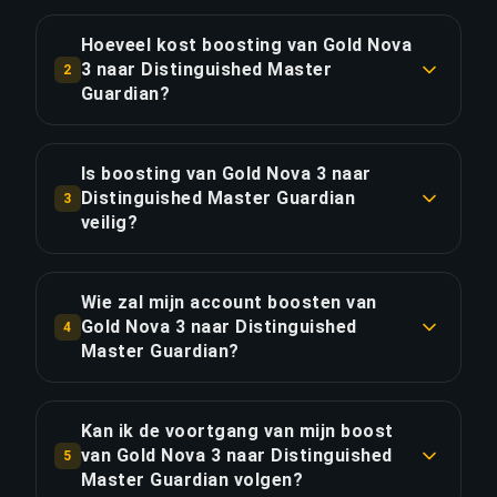
Een boost van Gold Nova 3 naar Distinguished
Master Guardian duurt doorgaans 1-2 dagen. Met
Hoeveel kost boosting van Gold Nova
Priority Order is de levering ongeveer 25% sneller.
3 naar Distinguished Master
2
Guardian?
LINK KOPIËREN
Boosting van Gold Nova 3 naar Distinguished
Master Guardian begint bij €32.94 voor de
Is boosting van Gold Nova 3 naar
standaardoptie. Priority Order kost €39.53, en het
Distinguished Master Guardian
3
Full Package met streaming kost €45.46.
veilig?
Ja, al onze boosters gebruiken VPN-beveiliging
LINK KOPIËREN
die overeenkomt met jouw regio en spelen met
Wie zal mijn account boosten van
de "Offline weergeven"-functie ingeschakeld. We
Gold Nova 3 naar Distinguished
4
hebben meer dan 50.000 bestellingen voltooid
Master Guardian?
met een 4,9/5 Trustpilot-beoordeling.
Alleen geverifieerde Global Elite players
verzorgen onze boosts. Elke booster doorloopt
Kan ik de voortgang van mijn boost
LINK KOPIËREN
een streng selectieproces met rankverificatie en
van Gold Nova 3 naar Distinguished
5
winrate-analyse.
Master Guardian volgen?