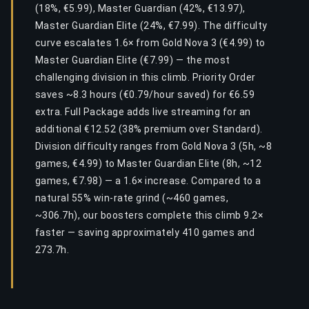
(18%, €5.99), Master Guardian (42%, €13.97),
Master Guardian Elite (24%, €7.99). The difficulty
curve escalates 1.6× from Gold Nova 3 (€4.99) to
Master Guardian Elite (€7.99) — the most
challenging division in this climb. Priority Order
saves ~8.3 hours (€0.79/hour saved) for €6.59
extra. Full Package adds live streaming for an
additional €12.52 (38% premium over Standard).
Division difficulty ranges from Gold Nova 3 (5h, ~8
games, €4.99) to Master Guardian Elite (8h, ~12
games, €7.98) — a 1.6× increase. Compared to a
natural 55% win-rate grind (~460 games,
~306.7h), our boosters complete this climb 9.2×
faster — saving approximately 410 games and
273.7h.