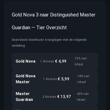
Gold Nova 3 naar Distinguished Master
Guardian — Tier Overzicht
Deze boost doorkruist 4 ranglagen met de volgende
verdeling:
15% van
Gold Nova
€ 4,99
1 divisies
totaal
Gold Nova
18% van
€ 5,99
1 divisies
Master
totaal
Master
42% van
€ 13,97
2 divisies
Guardian
totaal