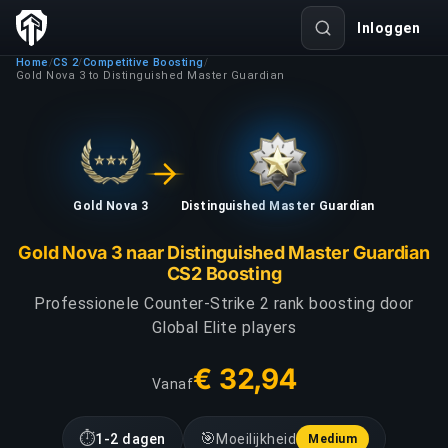
Inloggen
Home
CS 2
Competitive Boosting
/
/
/
Gold Nova 3 to Distinguished Master Guardian
Gold Nova 3
Distinguished Master Guardian
Gold Nova 3 naar Distinguished Master Guardian
CS2 Boosting
Professionele Counter-Strike 2 rank boosting door
Global Elite players
€ 32,94
Vanaf
⏱
🎯
1-2 dagen
Moeilijkheid
Medium