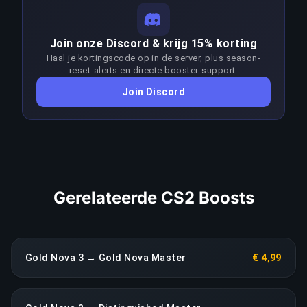
van matchup-patronen, optimale strategieën en
game sense op deze skill-niveaus. Consistent
LINK KOPIËREN
Join onze Discord & krijg 15% korting
winnen in het segment Gold Nova–Distinguished
Haal je kortingscode op in de server, plus season-
Master Guardian vraagt aanzienlijk meer skill dan
reset-alerts en directe booster-support.
de doelrank. Boosters passen hun aanpak per
Join Discord
patch aan om de meta voor te blijven; elke
aanhoudende terugval in prestaties leidt direct
tot een heropbouw zonder extra kosten.
LINK KOPIËREN
Gerelateerde CS2 Boosts
Gold Nova 3 → Gold Nova Master
€ 4,99