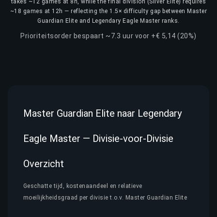
takes ~12 games at 8h, while the final division (Silver Elite) requires
~18 games at 12h — reflecting the 1.5× difficulty gap between Master
Guardian Elite and Legendary Eagle Master ranks.
Prioriteitsorder bespaart ~7.3 uur voor +€ 5,14 (20%)
Master Guardian Elite naar Legendary
Eagle Master — Divisie-voor-Divisie
Overzicht
Geschatte tijd, kostenaandeel en relatieve
moeilijkheidsgraad per divisie t.o.v. Master Guardian Elite