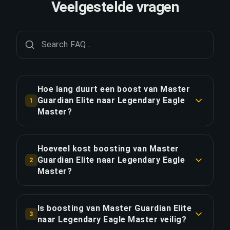
Veelgestelde vragen
Hoe lang duurt een boost van Master
Guardian Elite naar Legendary Eagle
1
Master?
Een boost van Master Guardian Elite naar
Legendary Eagle Master duurt doorgaans 1-2
Hoeveel kost boosting van Master
dagen. Met Priority Order is de levering ongeveer
Guardian Elite naar Legendary Eagle
2
25% sneller.
Master?
Boosting van Master Guardian Elite naar
LINK KOPIËREN
Legendary Eagle Master begint bij €25.68 voor de
Is boosting van Master Guardian Elite
3
standaardoptie. Priority Order kost €30.82, en het
naar Legendary Eagle Master veilig?
Full Package met streaming kost €35.44.