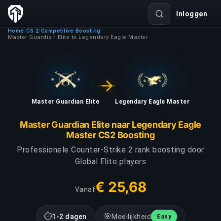
Inloggen
Home
CS 2
Competitive Boosting
/
/
/
Master Guardian Elite to Legendary Eagle Master
Master Guardian Elite
Legendary Eagle Master
Master Guardian Elite naar Legendary Eagle
Master CS2 Boosting
Professionele Counter-Strike 2 rank boosting door
Global Elite players
€ 25,68
Vanaf
⏱
🎯
1-2 dagen
Moeilijkheid
Easy