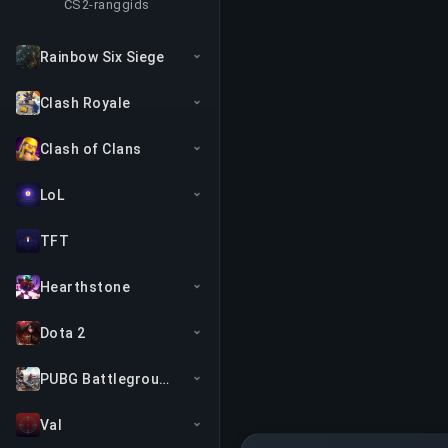
CS2-ranggids
Rainbow Six Siege
Clash Royale
Clash of Clans
LoL
TFT
Hearthstone
Dota 2
PUBG Battlegrounds
Val