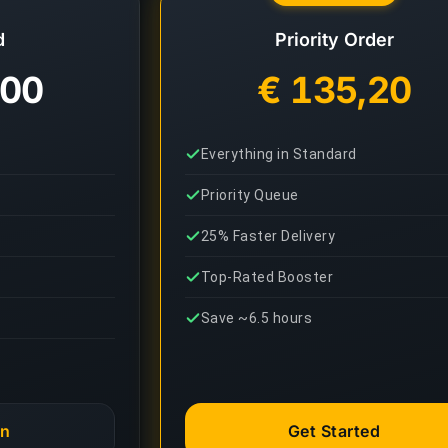
d
Priority Order
,00
€ 135,20
Everything in Standard
Priority Queue
25% Faster Delivery
Top-Rated Booster
Save ~6.5 hours
an
Get Started