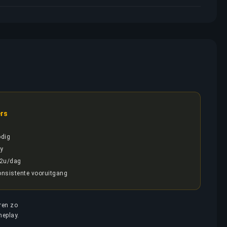
rs
odig
y
 2u/dag
consistente vooruitgang
ren zo
meplay.