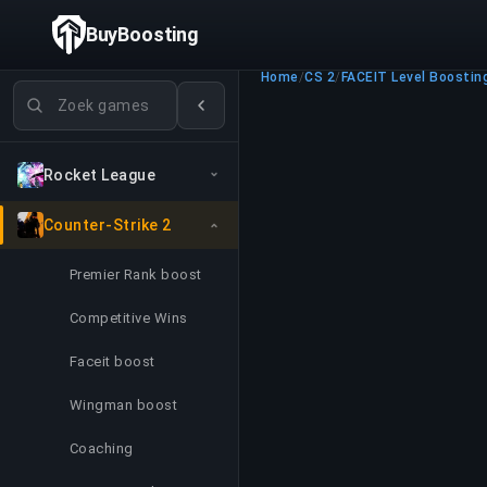
BuyBoosting
Home
/
CS 2
/
FACEIT Level Boostin
Games zoeken
Rocket League
Counter-Strike 2
Premier Rank boost
Competitive Wins
Faceit boost
Wingman boost
Coaching