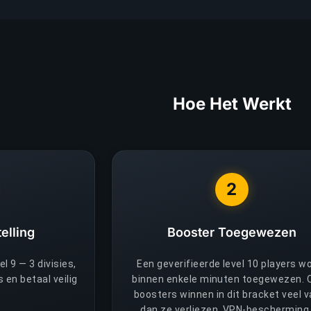
Hoe Het Werkt
2
elling
Booster Toegewezen
l 9 — 3 divisies,
Een geverifieerde level 10 players w
s en betaal veilig
binnen enkele minuten toegewezen. 
boosters winnen in dit bracket veel v
dan ze verliezen. VPN-bescherming