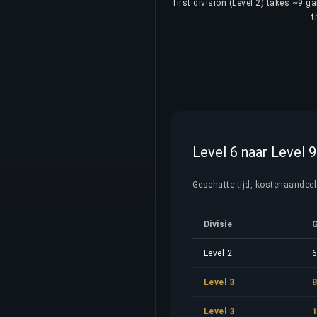
first division (Level 2) takes ~9 g
t
Level 6 naar Level 9
Geschatte tijd, kostenaandeel 
Divisie
G
Level 2
Level 3
Level 3