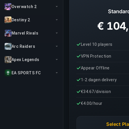
Overwatch 2
Standar
Destiny 2
€ 104
Marvel Rivals
Level 10 players
Arc Raiders
VPN Protection
Apex Legends
Appear Offline
EA SPORTS FC
1-2 dagen delivery
€34.67/division
€4.00/hour
Select Pl