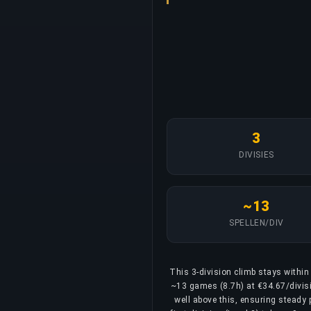
3
DIVISIES
~13
SPELLEN/DIV
This 3-division climb stays within 
~13 games (8.7h) at €34.67/divisio
well above this, ensuring steady 