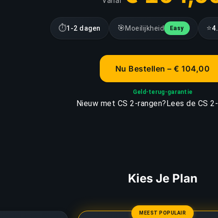
Vanaf
⏱
🎯
⭐
1-2 dagen
Moeilijkheid
4
Easy
Nu Bestellen – € 104,00
Geld-terug-garantie
Nieuw met CS 2-rangen?
Lees de CS 2-
Kies Je Plan
MEEST POPULAIR