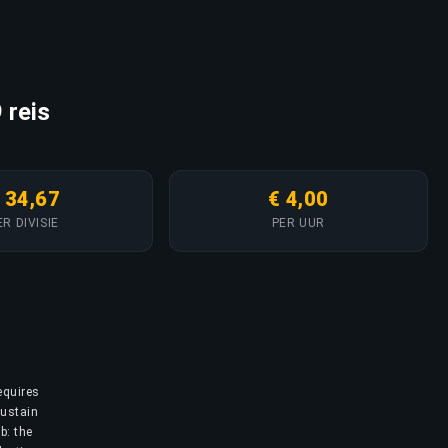
 reis
 34,67
€ 4,00
ER DIVISIE
PER UUR
equires
sustain
b: the