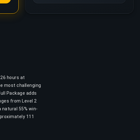
 26 hours at
the most challenging
 Full Package adds
anges from Level 2
a natural 55% win-
pproximately 111