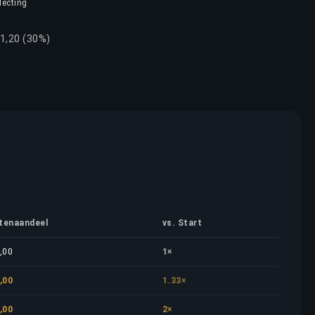
lecting
31,20 (30%)
tenaandeel
vs. Start
,00
1×
,00
1.33×
,00
2×