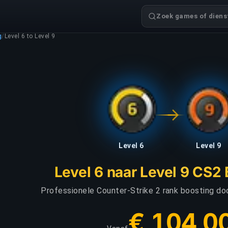
Zoek games of dienst
g
/
Level 6 to Level 9
Level 6
Level 9
Level 6 naar Level 9 CS2
Professionele Counter-Strike 2 rank boosting do
€ 104,0