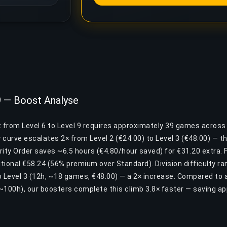
 9 — Boost Analyse
t from Level 6 to Level 9 requires approximately 39 games across
y curve escalates 2× from Level 2 (€24.00) to Level 3 (€48.00) — 
riority Order saves ~6.5 hours (€4.80/hour saved) for €31.20 extra.
itional €58.24 (56% premium over Standard). Division difficulty r
o Level 3 (12h, ~18 games, €48.00) — a 2× increase. Compared to 
~100h), our boosters complete this climb 3.8× faster — saving a