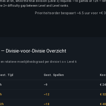
ames at 6h, while the final division (Level 3) requires ~18 games at 12h — ref
he 2× difficulty gap between Level and Level ranks.
Prioriteitsorder bespaart ~6.5 uur voor +€ 
 — Divisie-voor-Divisie Overzicht
en relatieve moeilijkheidsgraad per divisie t.o.v. Level 6
est. Tijd
Gest. Spellen
Kos
6h
~9
€ 24
8h
~12
€ 32
12h
~18
€ 48