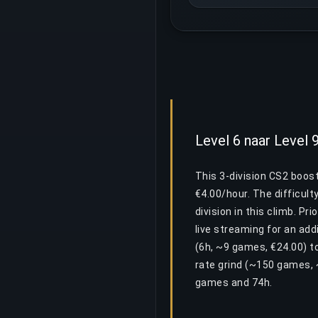
Level 6 naar Level
This 3-division CS2 boos
€4.00/hour. The difficult
division in this climb. P
live streaming for an add
(6h, ~9 games, €24.00) t
rate grind (~150 games, 
games and 74h.