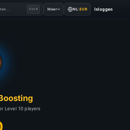
en...
Meer
NL
|
EUR
Inloggen
Ctrl K
 Boosting
or Level 10 players
0