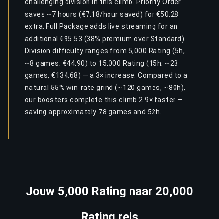
challenging division in this climb. Priority Order
saves ~7 hours (€7.18/hour saved) for €50.28
extra. Full Package adds live streaming for an
additional €95.53 (38% premium over Standard).
Division difficulty ranges from 5,000 Rating (5h,
~8 games, €44.90) to 15,000 Rating (15h, ~23
games, €134.68) — a 3× increase. Compared to a
natural 55% win-rate grind (~120 games, ~80h),
our boosters complete this climb 2.9× faster —
saving approximately 78 games and 52h.
Jouw 5,000 Rating naar 20,000
Rating reis