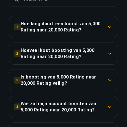
Hoe lang duurt een boost van 5,000
1
Rating naar 20,000 Rating?
Een boost van 5,000 Rating naar 20,000 Rating
duurt doorgaans 1-2 dagen. Met Priority Order is
Hoeveel kost boosting van 5,000
2
de levering ongeveer 25% sneller.
Rating naar 20,000 Rating?
Boosting van 5,000 Rating naar 20,000 Rating
LINK KOPIËREN
begint bij €251.41 voor de standaardoptie.
Is boosting van 5,000 Rating naar
3
Priority Order kost €301.69, en het Full Package
20,000 Rating veilig?
met streaming kost €346.94.
Ja, al onze boosters gebruiken VPN-beveiliging
die overeenkomt met jouw regio en spelen met
Wie zal mijn account boosten van
LINK KOPIËREN
4
de "Offline weergeven"-functie ingeschakeld. We
5,000 Rating naar 20,000 Rating?
hebben meer dan 50.000 bestellingen voltooid
Alleen geverifieerde Global Elite players
met een 4,9/5 Trustpilot-beoordeling.