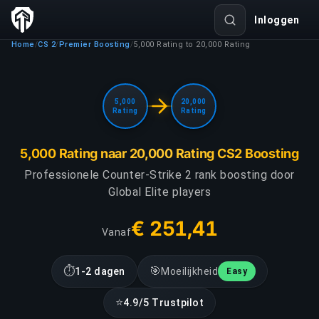
Inloggen
Home
CS 2
Premier Boosting
5,000 Rating to 20,000 Rating
/
/
/
5,000
20,000
Rating
Rating
5,000 Rating naar 20,000 Rating CS2 Boosting
Professionele Counter-Strike 2 rank boosting door
Global Elite players
€ 251,41
Vanaf
⏱
🎯
1-2 dagen
Moeilijkheid
Easy
⭐
4.9/5 Trustpilot