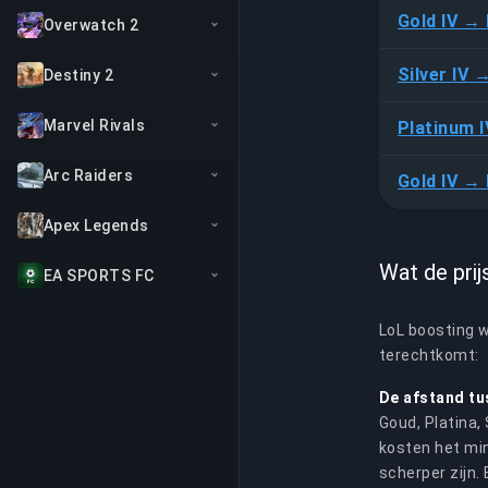
Gold IV → 
Overwatch 2
Silver IV 
Destiny 2
Marvel Rivals
Platinum 
Arc Raiders
Gold IV → 
Apex Legends
Wat de prij
EA SPORTS FC
LoL boosting w
terechtkomt:
De afstand tu
Goud, Platina, 
kosten het min
scherper zijn.