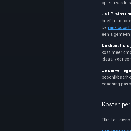
op een vaste s
Je LP-winst p
heeft een boo
De
rank boosti
een algemeen 
De dienst die 
kost meer omda
ideaal voor ee
Je serverregi
beschikbaarhei
coaching passe
Kosten per 
Elke LoL-diens