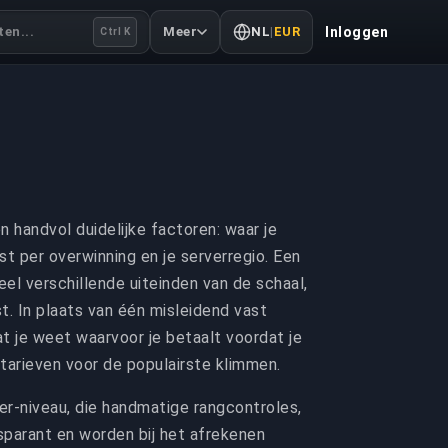
en...
Meer
NL
|
EUR
Inloggen
Ctrl K
 handvol duidelijke factoren: waar je
nst per overwinning en je serverregio. Een
el verschillende uiteinden van de schaal,
t. In plaats van één misleidend vast
at je weet waarvoor je betaalt voordat je
tarieven voor de populairste klimmen.
er-niveau, die handmatige rangcontroles,
sparant en worden bij het afrekenen