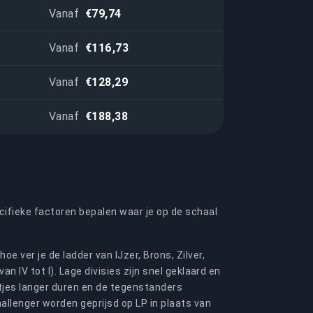
Vanaf
€79,74
Vanaf
€116,73
Vanaf
€128,29
Vanaf
€188,38
ecifieke factoren bepalen waar je op de schaal
oe ver je de ladder van IJzer, Brons, Zilver,
n IV tot I). Lage divisies zijn snel geklaard en
otjes langer duren en de tegenstanders
allenger worden geprijsd op LP in plaats van