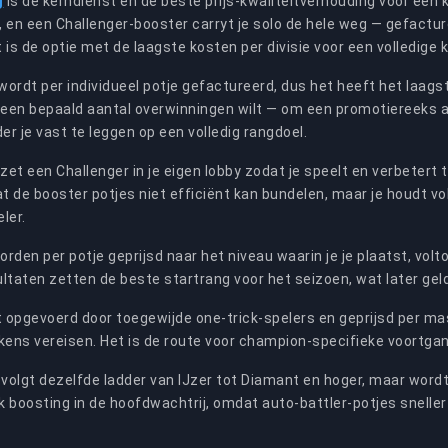
g
is de kerndienst en de beste prijs-kwaliteitverhouding voor een k
n, en een Challenger-booster carryt je solo de hele weg — gefactur
 is de optie met de laagste kosten per divisie voor een volledige k
wordt per individueel potje gefactureerd, dus het heeft het laagst
 een bepaald aantal overwinningen wilt — om een promotiereeks a
r je vast te leggen op een volledig rangdoel.
zet een Challenger in je eigen lobby zodat je speelt en verbetert t
 de booster potjes niet efficiënt kan bundelen, maar je houdt voll
ler.
rden per potje geprijsd naar het niveau waarin je je plaatst, vol
ltaten zetten de beste startrang voor het seizoen, wat later gel
 opgevoerd door toegewijde one-trick-spelers en geprijsd per ma
kens vereisen. Het is de route voor champion-specifieke voortgang
volgt dezelfde ladder van IJzer tot Diamant en hoger, maar word
nk boosting in de hoofdwachtrij, omdat auto-battler-potjes sneller