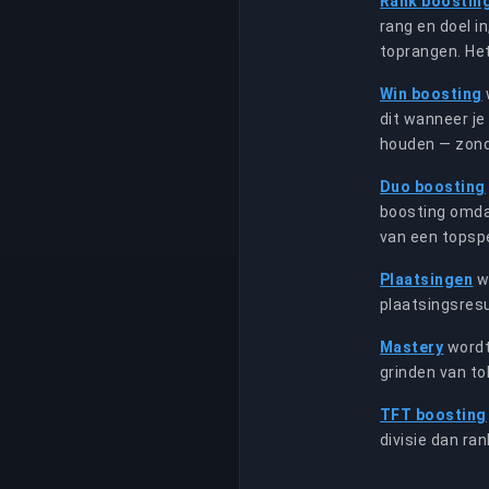
Rank boostin
rang en doel i
toprangen. Het
Win boosting
dit wanneer je
houden — zonde
Duo boosting
boosting omdat
van een topspe
Plaatsingen
wo
plaatsingsresu
Mastery
wordt
grinden van to
TFT boosting
divisie dan ra