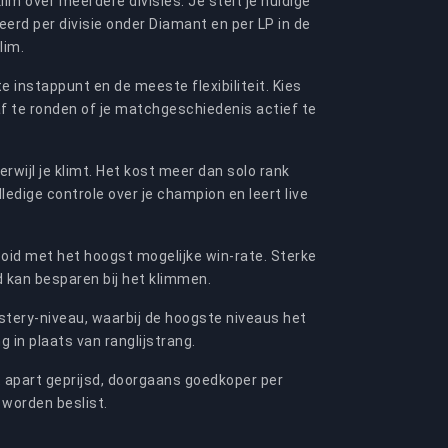
lim over meerdere divisies. Je stelt je huidige
eerd per divisie onder Diamant en per LP in de
lim.
e instappunt en de meeste flexibiliteit. Kies
f te ronden of je matchgeschiedenis actief te
erwijl je klimt. Het kost meer dan solo rank
edige controle over je champion en leert live
tooid met het hoogst mogelijke win-rate. Sterke
d kan besparen bij het klimmen.
stery-niveau, waarbij de hoogste niveaus het
 in plaats van ranglijstrang.
t apart geprijsd, doorgaans goedkoper per
 worden beslist.