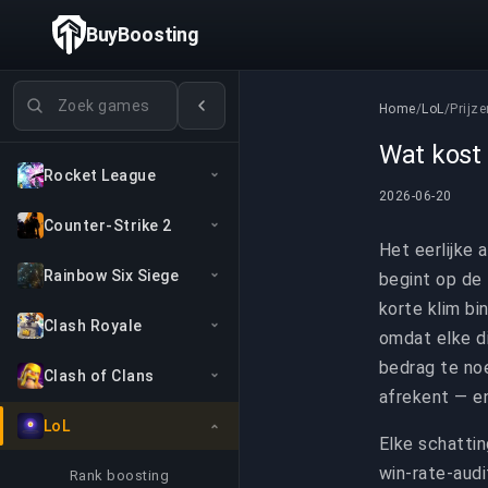
BuyBoosting
Games zoeken
Home
/
LoL
/
Prijz
Wat kost
Rocket League
2026-06-20
Counter-Strike 2
Het eerlijke 
Rainbow Six Siege
begint op de 
korte klim bi
Clash Royale
omdat elke di
bedrag te noe
Clash of Clans
afrekent — e
LoL
Elke schatti
win-rate-audi
Rank boosting