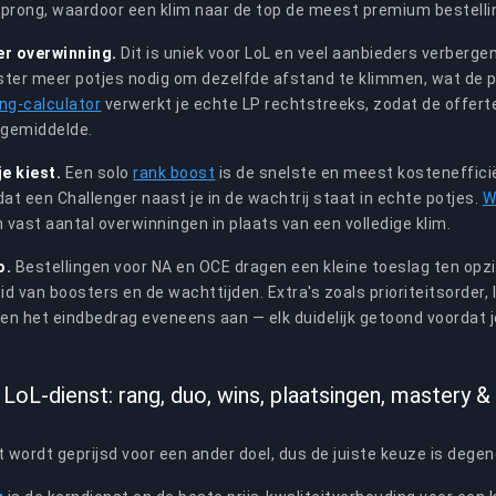
prong, waardoor een klim naar de top de meest premium bestelli
er overwinning.
Dit is uniek voor LoL en veel aanbieders verbergen 
ster meer potjes nodig om dezelfde afstand te klimmen, wat de p
ng-calculator
verwerkt je echte LP rechtstreeks, zodat de offerte
gemiddelde.
je kiest.
Een solo
rank boost
is de snelste en meest kosteneffici
t een Challenger naast je in de wachtrij staat in echte potjes.
W
n vast aantal overwinningen in plaats van een volledige klim.
o.
Bestellingen voor NA en OCE dragen een kleine toeslag ten opz
d van boosters en de wachttijden. Extra's zoals prioriteitsorder,
n het eindbedrag eveneens aan — elk duidelijk getoond voordat j
LoL-dienst: rang, duo, wins, plaatsingen, mastery 
t wordt geprijsd voor een ander doel, dus de juiste keuze is degene