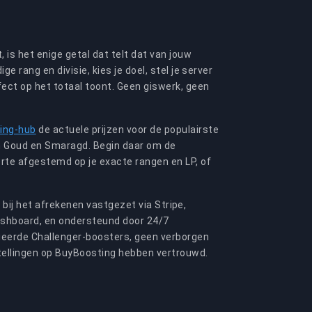
, is het enige getal dat telt dat van jouw
ge rang en divisie, kies je doel, stel je server
ffect op het totaal toont. Geen giswerk, geen
ing-hub
de actuele prijzen voor de populairste
in Goud en Smaragd. Begin daar om de
rte afgestemd op je exacte rangen en LP, of
dt bij het afrekenen vastgezet via Stripe,
ashboard, en ondersteund door 24/7
fieerde Challenger-boosters, geen verborgen
tellingen op BuyBoosting hebben vertrouwd.