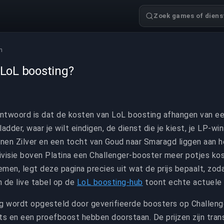
Zoek games of dienst
en
 LoL boosting?
antwoord is dat de kosten van LoL boosting afhangen van een
ladder, waar je wilt eindigen, de dienst die je kiest, je LP-wi
nnen Zilver en een tocht van Goud naar Smaragd liggen aan he
visie boven Platina een Challenger-booster meer potjes kos
men, legt deze pagina precies uit wat de prijs bepaalt, zod
n de live tabel op de
LoL boosting-hub
toont echte actuele 
ng wordt opgesteld door geverifieerde boosters op Challeng
ts en een proefboost hebben doorstaan. De prijzen zijn tran