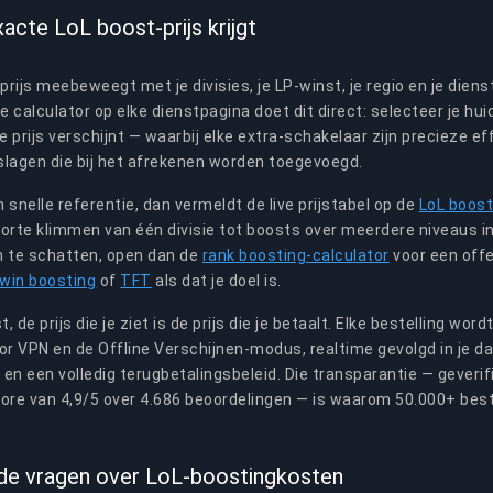
xacte LoL boost-prijs krijgt
rijs meebeweegt met je divisies, je LP-winst, je regio en je dienst
e calculator op elke dienstpagina doet dit direct: selecteer je huidi
te prijs verschijnt — waarbij elke extra-schakelaar zijn precieze e
slagen die bij het afrekenen worden toegevoegd.
n snelle referentie, dan vermeldt de live prijstabel op de
LoL boost
korte klimmen van één divisie tot boosts over meerdere niveaus 
n te schatten, open dan de
rank boosting-calculator
voor een offe
win boosting
of
TFT
als dat je doel is.
t, de prijs die je ziet is de prijs die je betaalt. Elke bestelling wor
r VPN en de Offline Verschijnen-modus, realtime gevolgd in je d
en een volledig terugbetalingsbeleid. Die transparantie — geveri
core van 4,9/5 over 4.686 beoordelingen — is waarom 50.000+ bes
de vragen over LoL-boostingkosten