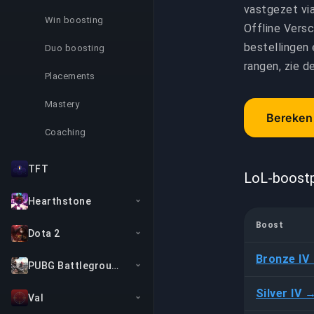
vastgezet vi
Win boosting
Offline Vers
bestellingen 
Duo boosting
rangen, zie de
Placements
Mastery
Bereken 
Coaching
TFT
LoL-boostp
Hearthstone
Boost
Dota 2
Bronze IV 
PUBG Battlegrounds
Silver IV 
Val