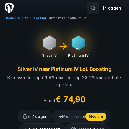
Inloggen
Home
LoL
Rank Boosting
Silver IV to Platinum IV
/
/
/
Silver IV
Platinum IV
Silver IV naar Platinum IV LoL Boosting
Klim van de top 61.8% naar de top 23.1% van de LoL-
spelers
€ 74,90
Vanaf
⏱
🎯
5-7 dagen
Moeilijkheid
Medium