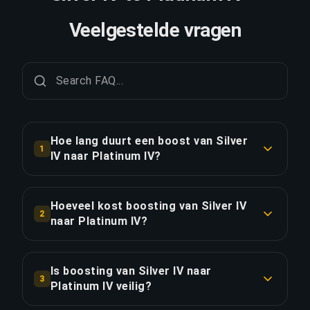
Veelgestelde vragen
Hoe lang duurt een boost van Silver
1
IV naar Platinum IV?
Een boost van Silver IV naar Platinum IV duurt
doorgaans 5-7 dagen. Met Priority Order is de
Hoeveel kost boosting van Silver IV
2
levering ongeveer 25% sneller.
naar Platinum IV?
Boosting van Silver IV naar Platinum IV begint bij
LINK KOPIËREN
€74.90 voor de standaardoptie. Priority Order
Is boosting van Silver IV naar
3
kost €89.88, en het Full Package met streaming
Platinum IV veilig?
kost €107.86.