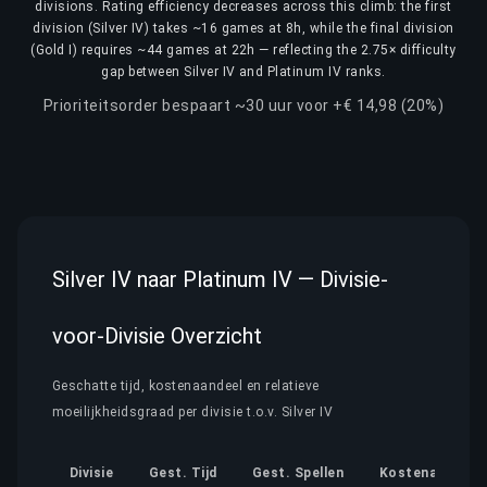
divisions. Rating efficiency decreases across this climb: the first
division (Silver IV) takes ~16 games at 8h, while the final division
(Gold I) requires ~44 games at 22h — reflecting the 2.75× difficulty
gap between Silver IV and Platinum IV ranks.
Prioriteitsorder bespaart ~30 uur voor +€ 14,98 (20%)
Silver IV naar Platinum IV — Divisie-
voor-Divisie Overzicht
Geschatte tijd, kostenaandeel en relatieve
moeilijkheidsgraad per divisie t.o.v. Silver IV
Divisie
Gest. Tijd
Gest. Spellen
Kostenaandeel