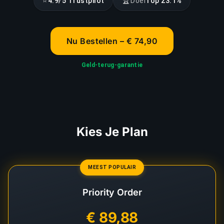
⭐
🏆
4.9/5 Trustpilot
Doel
Top 23.1%
Nu Bestellen – € 74,90
Geld-terug-garantie
Kies Je Plan
MEEST POPULAIR
Priority Order
€ 89,88