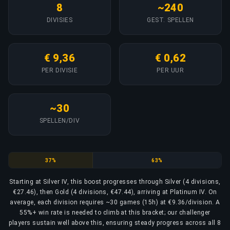
8
~240
DIVISIES
GEST. SPELLEN
€ 9,36
€ 0,62
PER DIVISIE
PER UUR
~30
SPELLEN/DIV
Silver
Gold
37%
63%
Starting at Silver IV, this boost progresses through Silver (4 divisions,
€27.46), then Gold (4 divisions, €47.44), arriving at Platinum IV. On
average, each division requires ~30 games (15h) at €9.36/division. A
55%+ win rate is needed to climb at this bracket; our challenger
players sustain well above this, ensuring steady progress across all 8