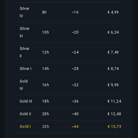
Silver
8h
~16
€ 4,99
IV
Silver
10h
~20
€ 6,24
III
Silver
12h
~24
€ 7,49
II
Silver I
14h
~28
€ 8,74
Gold
16h
~32
€ 9,99
IV
Gold III
18h
~36
€ 11,24
Gold II
20h
~40
€ 12,48
Gold I
22h
~44
€ 13,73