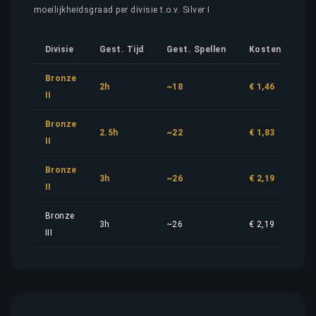
moeilijkheidsgraad per divisie t.o.v. Silver I
Divisie
Gest. Tijd
Gest. Spellen
Kostenaandeel
Bronze
2h
~18
€ 1,46
II
Bronze
2.5h
~22
€ 1,83
II
Bronze
3h
~26
€ 2,19
II
Bronze
3h
~26
€ 2,19
III