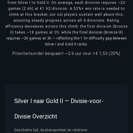
from Silver I to Gold II. On average, each division requires ~23
games (2.6h) at €1.92/division. A 52%+ win rate is needed to
climb at this bracket; our ssl players sustain well above this,
ensuring steady progress across all 4 divisions. Rating
efficiency decreases across this climb: the first division (Bronze
II) takes ~18 games at 2h, while the final division (Bronze III)
requires ~26 games at 3h — reflecting the 1.5× difficulty gap between
Silver I and Gold II ranks.
Prioriteitsorder bespaart ~2.6 uur voor +€ 1,53 (20%)
Silver I naar Gold II — Divisie-voor-
Divisie Overzicht
Geschatte tijd, kostenaandeel en relatieve