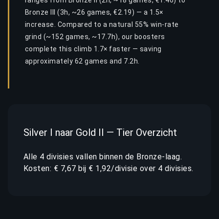
ranges from Bronze II (2h, ~18 games, €1.46) to
Bronze III (3h, ~26 games, €2.19) — a 1.5×
increase. Compared to a natural 55% win-rate
grind (~152 games, ~17.7h), our boosters
complete this climb 1.7× faster — saving
approximately 62 games and 7.2h.
Silver I naar Gold II — Tier Overzicht
Alle 4 divisies vallen binnen de Bronze-laag.
Kosten: € 7,67 bij € 1,92/divisie over 4 divisies.