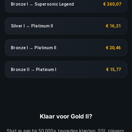
Bronze I → Supersonic Legend
€ 260,07
Silver I → Platinum II
€ 16,21
Bronze I → Platinum II
€ 20,46
Bronze II → Platinum I
€ 15,77
Klaar voor Gold II?
Sluit je aan bij 50.000+ tevreden klanten. SSL players.