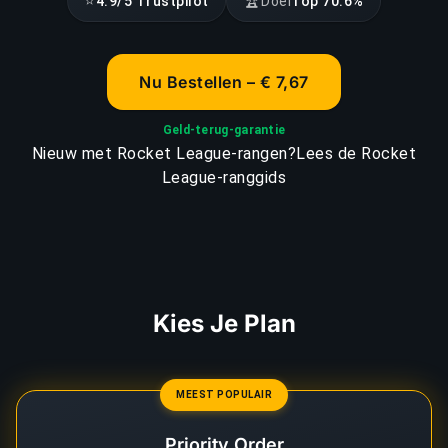
⭐
🏆
4.9/5 Trustpilot
Doel
Top 70.6%
Nu Bestellen – € 7,67
Geld-terug-garantie
Nieuw met Rocket League-rangen?
Lees de Rocket
League-ranggids
Kies Je Plan
MEEST POPULAIR
Priority Order