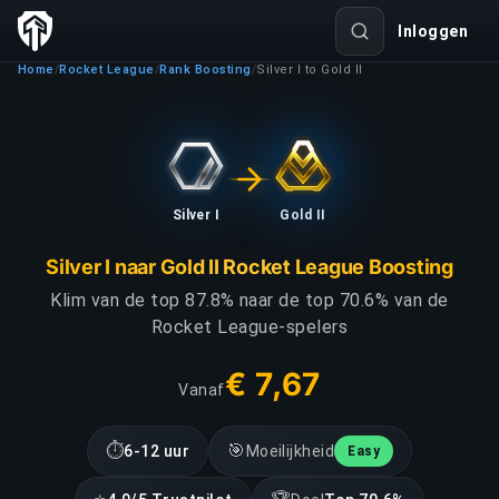
Inloggen
Home
Rocket League
Rank Boosting
Silver I to Gold II
/
/
/
Silver I
Gold II
Silver I naar Gold II Rocket League Boosting
Klim van de top 87.8% naar de top 70.6% van de
Rocket League-spelers
€ 7,67
Vanaf
⏱
🎯
6-12 uur
Moeilijkheid
Easy